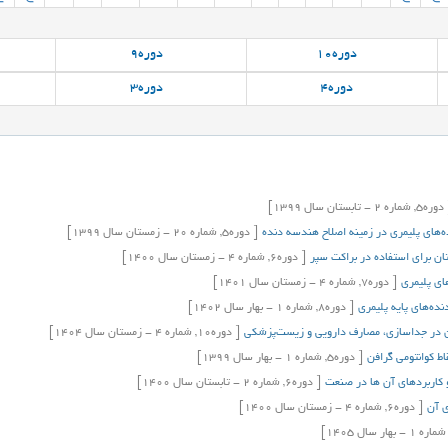
دوره
10
دوره
9
دوره
4
دوره
3
دوره
5,
شماره
2
-
تابستان
سال
1399]
ه‌های پلیمری در زمینه اصلاح هندسه دنده
[
دوره
5,
شماره
20
-
زمستان
سال
1399]
ان براي استفاده در براکت سپر
[
دوره
6,
شماره
4
-
زمستان
سال
1400]
ای پلیمری
[
دوره
7,
شماره
4
-
زمستان
سال
1401]
ده‌های پایه پلیمری
[
دوره
8,
شماره
1
-
بهار
سال
1402]
ن در جداسازی، مصارف دارویی و زیست‌پزشکی
[
دوره
10,
شماره
4
-
زمستان
سال
1404]
اط کوانتومی گرافن
[
دوره
5,
شماره
1
-
بهار
سال
1399]
و كاربردهاي آن ها در صنعت
[
دوره
6,
شماره
2
-
تابستان
سال
1400]
ی آن
[
دوره
6,
شماره
4
-
زمستان
سال
1400]
شماره
1
-
بهار
سال
1405]