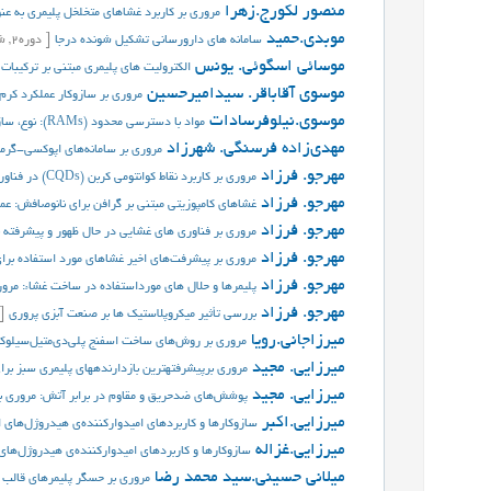
منصور لکورج.زهرا
مروری بر کاربرد غشاهای متخلخل پلیمری به عن
موبدی.حمید
سامانه های دارورسانی تشکیل شونده درجا
[
دوره
2,
ش
موسائی اسگوئی. یونس
الکترولیت های پلیمری مبتنی بر ترکیبات
موسوی آقاباقر. سیدامیرحسین
مروری بر سازوکار عملکرد کرم
موسوی.نیلوفرسادات
مواد با دسترسی محدود (RAMs): نوع، سازوکار و کاربرد
مهدی‌زاده فرسنگی. شهرزاد
مروری بر سامانه‌های اپوکسی-گرما
مهرجو. فرزاد
مروری بر کاربرد نقاط کوانتومی کربن (CQDs) در فناوری های غشایی
مهرجو. فرزاد
غشاهای کامپوزیتی مبتنی بر گرافن برای نانوصافش: عم
مهرجو. فرزاد
مروری بر فناوری های غشایی در حال ظهور و پیشرفته 
مهرجو. فرزاد
مروری بر پیشرفت‌های اخیر غشاهای مورد استفاده برای نانوصافش (NF) در حذف ف
مهرجو. فرزاد
پلیمرها و حلال های مورداستفاده در ساخت غشاء: مروری
مهرجو. فرزاد
بررسی تأثیر میکروپلاستیک ها بر صنعت آبزی پروری
[
میرزاجانی.رویا
مروری بر روش‌های ساخت اسفنج پلی‌دی‌متیل‌سیلوک
میرزایی. مجید
مروری برپیشرفته‏ترین بازدارنده‏های پلیمری سبز ب
میرزایی. مجید
پوشش‌های ضدحریق و مقاوم در برابر آتش: مروری بر 
میرزایی.اکبر
سازوکارها و کاربردهای امیدوارکننده‌ی هیدروژل‌های ا
میرزایی.غزاله
سازوکارها و کاربردهای امیدوارکننده‌ی هیدروژل‌های 
میلانی حسینی.سید محمد رضا
مروری بر حسگر پلیمرهای قالب مو