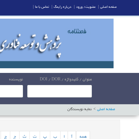
صفحه اصلی
|
عضویت/ ورود
|
درباره رایمگ
|
تماس با ما
|
عنوان / کلیدواژه / DOI / DOR
نویسنده
صفحه اصلی
نمایه نویسندگان
همه
آ
ا
ب
پ
ت
ث
ج
چ