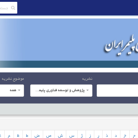
نشریه
موضوع نشریه
پژوهش و توسعه فناوری پلیمر ایران
همه
ح
خ
د
ذ
ر
ز
ژ
س
ش
ص
ض
ط
ظ
ع
غ