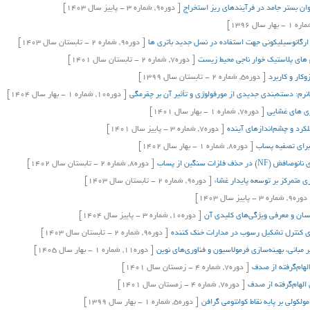
وان بستر جامد در فرآیندهای ریز استخراج
[
دوره
9,
شماره
3
-
پاییز
سال
1403]
ماره
1
-
بهار
سال
1396]
 ارگانوسیلیکونی جهت استفاده در نسل جدید باتری ها
[
دوره
9,
شماره
2
-
تابستان
سال
1403]
 های پلاستيک خوار ناجی محيط زیست
[
دوره
7,
شماره
2
-
تابستان
سال
1401]
[
دوره
5,
شماره
2
-
تابستان
سال
1399]
نرم: دسته‌بندی جدیدی از مورفولوژی و تأثیر آن بر چقرمگی
[
دوره
10,
شماره
1
-
بهار
سال
1404]
[
دوره
7,
شماره
1
-
بهار
سال
1401]
لکرد و چشم‌اندازهای آینده
[
دوره
7,
شماره
3
-
پاییز
سال
1401]
برای تصفیه پساب
[
دوره
8,
شماره
1
-
بهار
سال
1402]
لزات سنگین از پساب
[
دوره
8,
شماره
2
-
تابستان
سال
1402]
 متمرکز بر توسعه پایدار غشاء
[
دوره
9,
شماره
2
-
تابستان
سال
1403]
دوره
9,
شماره
3
-
پاییز
سال
1403]
سان و معرفی ویژگی‌های کلیدی آن
[
دوره
10,
شماره
3
-
پاییز
سال
1404]
رای کنترل تشکیل رسوب در مدارات خنک کننده
[
دوره
9,
شماره
2
-
تابستان
سال
1403]
مبانی، بهینه‌سازی فرمولاسیون و فناوری‌های نوین
[
دوره
11,
شماره
1
-
بهار
سال
1405]
لهام‌گرفته از صدف
[
دوره
7,
شماره
4
-
زمستان
سال
1401]
الهام‌گرفته از صدف
[
دوره
7,
شماره
4
-
زمستان
سال
1401]
لکولی بر پایه نقاط کوانتومی گرافن
[
دوره
5,
شماره
1
-
بهار
سال
1399]