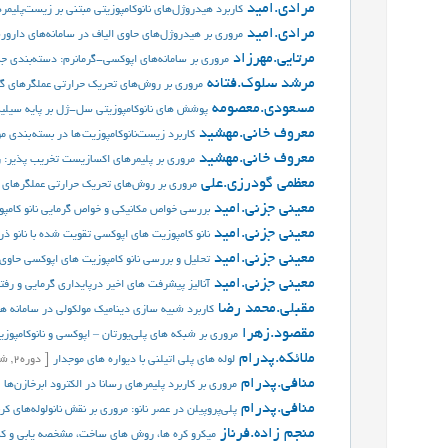
مرادی.امید
کاربرد هيدروژل‌های نانوکامپوزیتی مبتنی بر‌ زیست‌پلیمر
مرادی.امید
مروری بر هیدروژل‌های حاوی الیاف در سامانه‌های دارور
مرتایی.مهرزاد
مروری بر سامانه‌های اپوکسی-گرمانرم: دسته‌بندی جد
مرشد سلوک.فتانه
مروري بر روش‌هاي تحريک حرارتي عملگرهاي گرم
مسعودی.معصومه
پوشش های نانوکامپوزیتی سل-ژل بر پایه سیلیک
معروف خانی.مهشید
کاربرد زیست‌نانوکامپوزیت ها در بسته بندی م
معروف خانی.مهشید
مروری بر پلیمرهای اکسازیست تخریب پذیر: 
معظمی گودرزی.علی
مروري بر روش‌هاي تحريک حرارتي عملگرهاي گر
معینی جزنی.امید
بررسی خواص مکانیکی و خواص گرمایی نانو کامپ
معینی جزنی.امید
نانو کامپوزیت های اپوکسی تقویت شده با نانو ذر
معینی جزنی.امید
تحلیل و بررسی نانو کامپوزیت های اپوکسی حاوی ن
معینی جزنی.امید
آنالیز پیشرفت های اخیر درپایداری گرمایی و رفت
مقبلی.محمد رضا
کاربرد شبیه سازی دینامیک مولکولی در سامانه ه
مقصود.زهرا
مروری بر شبکه های پلی‌یورتان – اپوکسی و نانوکامپوزی
ملائکه.پدرام
لوله های پلی اتیلنی با دیواره های موجدار
[
دوره
2,
شم
منافی.پدرام
مروری بر کاربرد پلیمرهای رسانا در الکترود ابرخازن‌ها
منافی.پدرام
پلی‌پروپیلن در عصر نانو: مروری بر نقش نانولوله‌های کر
منجم زاده.فرناز
میکرو کره ها، روش های ساخت، مشخصه يابی و کار