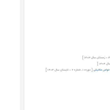
-
زمستان
سال
1403]
ال
1404]
و خواص مکانیکی
[
دوره
10,
شماره
2
-
تابستان
سال
1404]