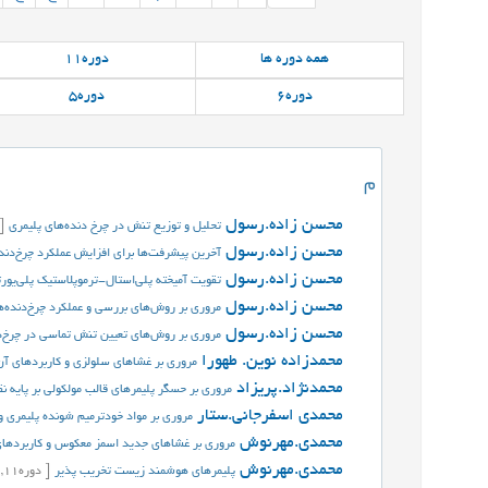
همه
دوره ها
دوره
11
دوره
6
دوره
5
م
محسن زاده.رسول
تحلیل و توزیع تنش در چرخ دنده‌های پلیمری
[
محسن زاده.رسول
آخرین پیشرفت‌ها برای افزایش عملکرد چرخ‌دند
محسن زاده.رسول
تقويت آميخته پلي‌استال-ترموپلاستيک پلي‌يورت
محسن زاده.رسول
مروری بر روش‌های بررسی و عملکرد چرخ‌دنده‌ه
محسن زاده.رسول
مروری بر روش‌های تعیین تنش تماسی در چرخ‌دن
محمدزاده نوین. طهورا
مروری بر غشاهای سلولزی و کاربردهای آ
محمدنژاد.پریزاد
مروری بر حسگر پلیمرهای قالب مولکولی بر پایه نق
محمدی اسفرجانی.ستار
مروری بر مواد خودترمیم شونده پلیمری 
محمدی.مهرنوش
مروری بر غشاهای جدید اسمز معکوس و کاربردها
محمدی.مهرنوش
پلیمرهای هوشمند زیست تخریب پذیر
[
دوره
11,