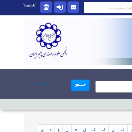
[English]
پیشرفته
جستجو
ف
ق
ک
گ
ل
م
ن
و
ه
ی