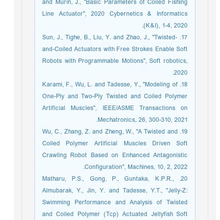
and Murín, J., "Basic Parameters of Coiled Fishing
Line Actuator", 2020 Cybernetics & Informatics
(K&I), 1-4, 2020.
17. Sun, J., Tighe, B., Liu, Y. and Zhao, J., "Twisted-
and-Coiled Actuators with Free Strokes Enable Soft
Robots with Programmable Motions", Soft robotics,
2020.
18. Karami, F., Wu, L. and Tadesse, Y., "Modeling of
One-Ply and Two-Ply Twisted and Coiled Polymer
Artificial Muscles", IEEE/ASME Transactions on
Mechatronics, 26, 300-310, 2021.
19. Wu, C., Zhang, Z. and Zheng, W., "A Twisted and
Coiled Polymer Artificial Muscles Driven Soft
Crawling Robot Based on Enhanced Antagonistic
Configuration", Machines, 10, 2, 2022.
20. Matharu, P.S., Gong, P., Guntaka, K.P.R.,
Almubarak, Y., Jin, Y. and Tadesse, Y.T., "Jelly-Z:
Swimming Performance and Analysis of Twisted
and Coiled Polymer (Tcp) Actuated Jellyfish Soft