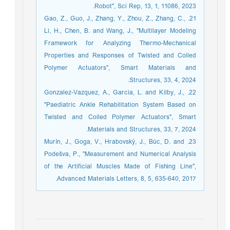
Robot", Sci Rep, 13, 1, 11086, 2023.
21. Gao, Z., Guo, J., Zhang, Y., Zhou, Z., Zhang, C.,
Li, H., Chen, B. and Wang, J., "Multilayer Modeling
Framework for Analyzing Thermo-Mechanical
Properties and Responses of Twisted and Coiled
Polymer Actuators", Smart Materials and
Structures, 33, 4, 2024.
22. Gonzalez-Vazquez, A., Garcia, L. and Kilby, J.,
"Paediatric Ankle Rehabilitation System Based on
Twisted and Coiled Polymer Actuators", Smart
Materials and Structures, 33, 7, 2024.
23. Murín, J., Goga, V., Hrabovský, J., Búc, D. and
Podešva, P., "Measurement and Numerical Analysis
of the Artificial Muscles Made of Fishing Line",
Advanced Materials Letters, 8, 5, 635-640, 2017.