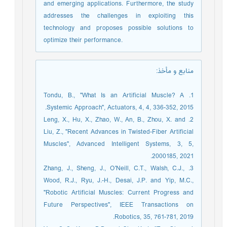
and emerging applications. Furthermore, the study
addresses the challenges in exploiting this
technology and proposes possible solutions to
optimize their performance.
منابع و مأخذ
:
1. Tondu, B., "What Is an Artificial Muscle? A
Systemic Approach", Actuators, 4, 4, 336-352, 2015.
2. Leng, X., Hu, X., Zhao, W., An, B., Zhou, X. and
Liu, Z., "Recent Advances in Twisted-Fiber Artificial
Muscles", Advanced Intelligent Systems, 3, 5,
2000185, 2021.
3. Zhang, J., Sheng, J., O'Neill, C.T., Walsh, C.J.,
Wood, R.J., Ryu, J.-H., Desai, J.P. and Yip, M.C.,
"Robotic Artificial Muscles: Current Progress and
Future Perspectives", IEEE Transactions on
Robotics, 35, 761-781, 2019.