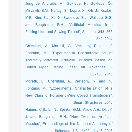
Jung de Andrade, M., Göktepe, F., Göktepe, Ö.,
Mirvakili, S.M., Naficy, S., Lepró, X., Oh, J., Kozlov,
M.E., Kim, S.J., Xu, X., Swedlove, B.J., Wallace, G.G.
and Baughman, R.H., "Artificial Muscles from
Fishing Line and Sewing Thread", Science, 343, 868
- 872, 2014.
9. Cherubini, A., Moretti, G., Vertechy, R. and
Fontana, M., "Experimental Characterization of
Thermally-Activated Artificial Muscles Based on
Coiled Nylon Fishing Lines", AIP Advances, 5,
067158, 2015.
10. Moretti, G., Cherubini, A., Vertechy, R. and
Fontana, M., "Experimental Characterization of a
New Class of Polymeric-Wire Coiled Transducers",
Smart Structures, 2015.
11. Haines, C.S., Li, N., Spinks, G.M., Aliev, A.E., Di,
J. and Baughman, R.H., "New Twist on Artificial
Muscles", Proceedings of the National Academy of
Sciences, 113, 11709 - 11716, 2016.