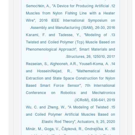
12. Semochkin, A., "A Device for Producing Artificial
Muscles from Nylon Fishing Line with a Heater
Wire", 2016 IEEE International Symposium on
Assembly and Manufacturing (ISAM), 26-30, 2016.
13. Karami, F. and Tadesse, Y., "Modeling of
Twisted and Coiled Polymer (Tcp) Muscle Based on
Phenomenological Approach", Smart Materials and
Structures, 26, 125010, 2017.
14. Rezaeian, S., Alghooneh, A.R., Yousefi-Koma, A.
and HosseiniNejad, R., "Mathematical Model
Extraction and State Space Construction for Nylon
Based Smart Force Sensor", 7th International
Conference on Robotics and Mechatronics
(ICRoM), 636-641, 2019.
15. Wu, C. and Zheng, W., "A Modeling of Twisted
and Coiled Polymer Artificial Muscles Based on
Elastic Rod Theory", Actuators, 9, 25, 2020.
16. Minár, M., Goga, V., Čápková, R., Ondrejička, K.