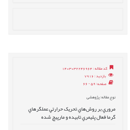
کد مقاله
: 1403032246964
بازدید
: 7916
صفحه
: 59 - 66
نوع مقاله
: پژوهشی
مروري بر روش‌هاي تحريک حرارتي عملگرهاي
گرما فعال پليمري تابيده و مارپيچ شده