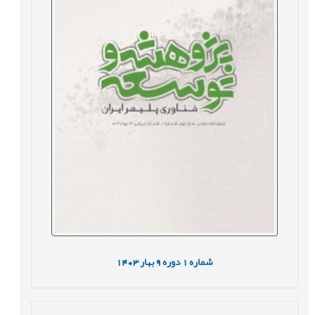
شماره
1
دوره
9
بهار
1403