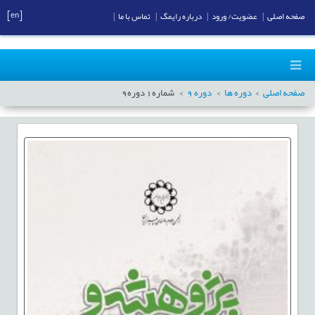
[en]
صفحه اصلی
|
عضویت/ ورود
|
درباره رایمگ
|
تماس با ما
|
صفحه اصلی
دوره ها
دوره
9
شماره
1
دوره
9