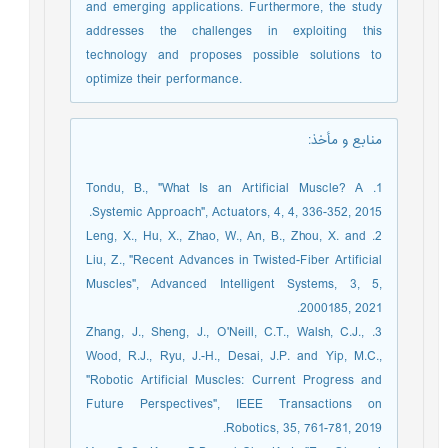
and emerging applications. Furthermore, the study
addresses the challenges in exploiting this
technology and proposes possible solutions to
optimize their performance.
منابع و مأخذ
:
1. Tondu, B., "What Is an Artificial Muscle? A
Systemic Approach", Actuators, 4, 4, 336-352, 2015.
2. Leng, X., Hu, X., Zhao, W., An, B., Zhou, X. and
Liu, Z., "Recent Advances in Twisted-Fiber Artificial
Muscles", Advanced Intelligent Systems, 3, 5,
2000185, 2021.
3. Zhang, J., Sheng, J., O'Neill, C.T., Walsh, C.J.,
Wood, R.J., Ryu, J.-H., Desai, J.P. and Yip, M.C.,
"Robotic Artificial Muscles: Current Progress and
Future Perspectives", IEEE Transactions on
Robotics, 35, 761-781, 2019.