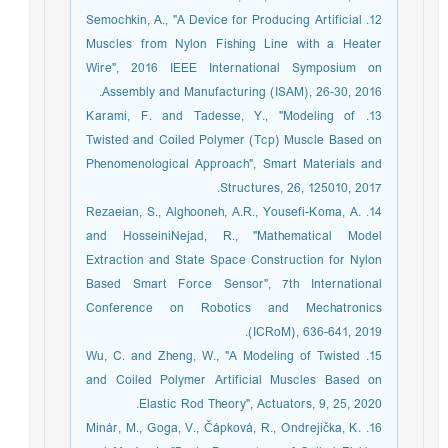
12. Semochkin, A., "A Device for Producing Artificial
Muscles from Nylon Fishing Line with a Heater
Wire", 2016 IEEE International Symposium on
Assembly and Manufacturing (ISAM), 26-30, 2016.
13. Karami, F. and Tadesse, Y., "Modeling of
Twisted and Coiled Polymer (Tcp) Muscle Based on
Phenomenological Approach", Smart Materials and
Structures, 26, 125010, 2017.
14. Rezaeian, S., Alghooneh, A.R., Yousefi-Koma, A.
and HosseiniNejad, R., "Mathematical Model
Extraction and State Space Construction for Nylon
Based Smart Force Sensor", 7th International
Conference on Robotics and Mechatronics
(ICRoM), 636-641, 2019.
15. Wu, C. and Zheng, W., "A Modeling of Twisted
and Coiled Polymer Artificial Muscles Based on
Elastic Rod Theory", Actuators, 9, 25, 2020.
16. Minár, M., Goga, V., Čápková, R., Ondrejička, K.