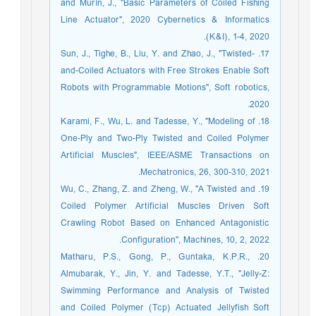
and Murín, J., "Basic Parameters of Coiled Fishing
Line Actuator", 2020 Cybernetics & Informatics
(K&I), 1-4, 2020.
17. Sun, J., Tighe, B., Liu, Y. and Zhao, J., "Twisted-
and-Coiled Actuators with Free Strokes Enable Soft
Robots with Programmable Motions", Soft robotics,
2020.
18. Karami, F., Wu, L. and Tadesse, Y., "Modeling of
One-Ply and Two-Ply Twisted and Coiled Polymer
Artificial Muscles", IEEE/ASME Transactions on
Mechatronics, 26, 300-310, 2021.
19. Wu, C., Zhang, Z. and Zheng, W., "A Twisted and
Coiled Polymer Artificial Muscles Driven Soft
Crawling Robot Based on Enhanced Antagonistic
Configuration", Machines, 10, 2, 2022.
20. Matharu, P.S., Gong, P., Guntaka, K.P.R.,
Almubarak, Y., Jin, Y. and Tadesse, Y.T., "Jelly-Z:
Swimming Performance and Analysis of Twisted
and Coiled Polymer (Tcp) Actuated Jellyfish Soft