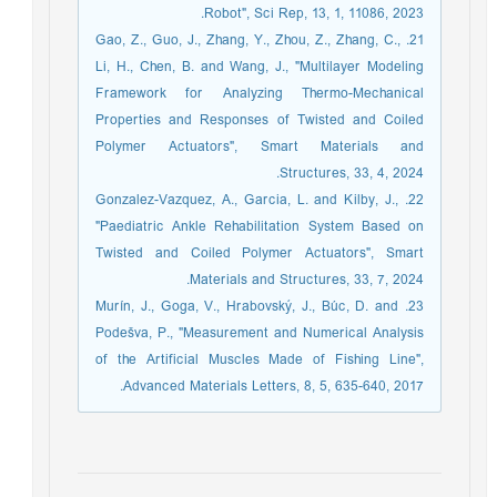
Robot", Sci Rep, 13, 1, 11086, 2023.
21. Gao, Z., Guo, J., Zhang, Y., Zhou, Z., Zhang, C.,
Li, H., Chen, B. and Wang, J., "Multilayer Modeling
Framework for Analyzing Thermo-Mechanical
Properties and Responses of Twisted and Coiled
Polymer Actuators", Smart Materials and
Structures, 33, 4, 2024.
22. Gonzalez-Vazquez, A., Garcia, L. and Kilby, J.,
"Paediatric Ankle Rehabilitation System Based on
Twisted and Coiled Polymer Actuators", Smart
Materials and Structures, 33, 7, 2024.
23. Murín, J., Goga, V., Hrabovský, J., Búc, D. and
Podešva, P., "Measurement and Numerical Analysis
of the Artificial Muscles Made of Fishing Line",
Advanced Materials Letters, 8, 5, 635-640, 2017.