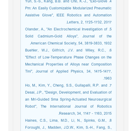
4. Yun, S.-S., Kang, B.B. and Cho, K.-J., "Exo-Glove
Pm: An Easily Customizable Modularized Pneumatic
Assistive Glove", IEEE Robotics and Automation
Letters, 2, 1725-1732, 2017.
5. Olander, A., "An Electrochemical Investigation of
Solid Cadmium-Gold Alloys", Journal of the
American Chemical Society, 54, 3819-3833, 1932.
6. Buehler, W.J., Gilfrich, J.V. and Wiley, R.C.,
"Effect of Low‐Temperature Phase Changes on the
Mechanical Properties of Alloys near Composition
Tini", Journal of Applied Physics, 34, 1475-1477,
1963.
7. Ho, M., Kim, Y., Cheng, S.S., Gullapalli, R.P. and
Desai, J.P., "Design, Development, and Evaluation of
an Mri-Guided Sma Spring-Actuated Neurosurgical
Robot", The International Journal of Robotics
Research, 34, 1147 - 1163, 2015.
8. Haines, C.S., Lima, M.D., Li, N., Spinks, G.M.,
Foroughi, J., Madden, J.D.W., Kim, S.-H., Fang, S.,