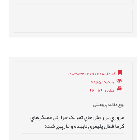
کد مقاله
: 1403032246964
بازدید
: 7865
صفحه
: 59 - 66
نوع مقاله
: پژوهشی
مروري بر روش‌هاي تحريک حرارتي عملگرهاي
گرما فعال پليمري تابيده و مارپيچ شده