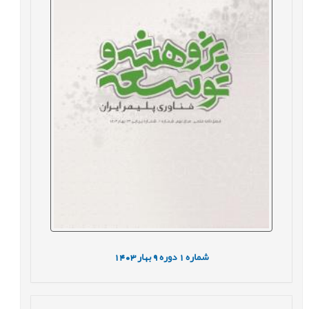
شماره
1
دوره
9
بهار
1403