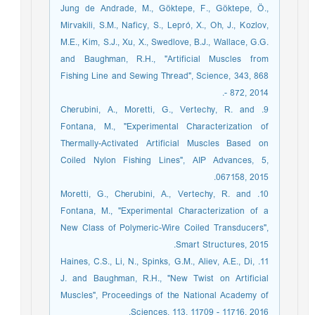
Jung de Andrade, M., Göktepe, F., Göktepe, Ö.,
Mirvakili, S.M., Naficy, S., Lepró, X., Oh, J., Kozlov,
M.E., Kim, S.J., Xu, X., Swedlove, B.J., Wallace, G.G.
and Baughman, R.H., "Artificial Muscles from
Fishing Line and Sewing Thread", Science, 343, 868
- 872, 2014.
9. Cherubini, A., Moretti, G., Vertechy, R. and
Fontana, M., "Experimental Characterization of
Thermally-Activated Artificial Muscles Based on
Coiled Nylon Fishing Lines", AIP Advances, 5,
067158, 2015.
10. Moretti, G., Cherubini, A., Vertechy, R. and
Fontana, M., "Experimental Characterization of a
New Class of Polymeric-Wire Coiled Transducers",
Smart Structures, 2015.
11. Haines, C.S., Li, N., Spinks, G.M., Aliev, A.E., Di,
J. and Baughman, R.H., "New Twist on Artificial
Muscles", Proceedings of the National Academy of
Sciences, 113, 11709 - 11716, 2016.