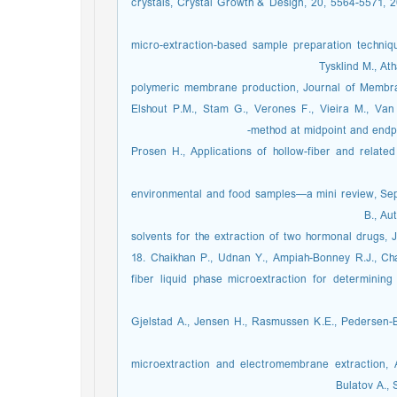
crystals, Crystal Growth & Design, 20, 5564-5571, 2
micro-extraction-based sample preparation technique
Tysklind M., At
polymeric membrane production, Journal of Membran
Elshout P.M., Stam G., Verones F., Vieira M., Va
method at midpoint and endpoi
147, 2017. 16. Prosen H., Applications of hollow-fiber and
environmental and food samples—a mini review, Separa
B., Au
solvents for the extraction of two hormonal drugs, 
18. Chaikhan P., Udnan Y., Ampiah-Bonney R.J., Ch
fiber liquid phase microextraction for determini
105214, 2023. 19. Gjelstad A., Jensen H., Rasmussen K.E., Ped
microextraction and electromembrane extraction, A
Bulatov A., 