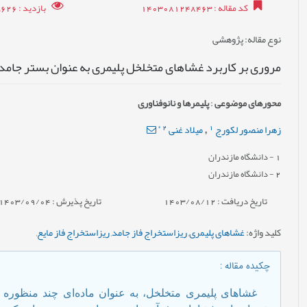
کد مقاله
: 1403081248463
بازدید
: 5626
نوع مقاله
: پژوهشی
مروری بر کاربرد غشاهای متخلخل پلیمری به عنوان بستر جامد
محورهای موضوعی
:
پليمرها و نانوفناوری
*
2
1
زهرا منصور لکورج
میلاد غنی
,
1
- دانشگاه مازندران
2
- دانشگاه مازندران
تاریخ دریافت : 1403/08/12
تاریخ پذیرش : 1403/09/04
کلید واژه
:
غشاهای پلیمری
,
ریزاستخراج فاز جامد
,
ریزاستخراج فاز مایع
,
چکیده مقاله
:
غشاهای پلیمری متخلخل، به عنوان ماده‌ای چند منظوره و