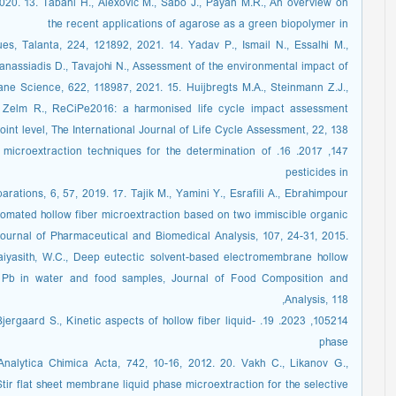
020. 13. Tabani H., Alexovič M., Sabo J., Payán M.R., An overview on
the recent applications of agarose as a green biopolymer in
s, Talanta, 224, 121892, 2021. 14. Yadav P., Ismail N., Essalhi M.,
hanassiadis D., Tavajohi N., Assessment of the environmental impact of
e Science, 622, 118987, 2021. 15. Huijbregts M.A., Steinmann Z.J.,
n Zelm R., ReCiPe2016: a harmonised life cycle impact assessment
nt level, The International Journal of Life Cycle Assessment, 22, 138-
 related microextraction techniques for the determination of
pesticides in
tions, 6, 57, 2019. 17. Tajik M., Yamini Y., Esrafili A., Ebrahimpour
tomated hollow fiber microextraction based on two immiscible organic
Journal of Pharmaceutical and Biomedical Analysis, 107, 24-31, 2015.
aiyasith, W.C., Deep eutectic solvent-based electromembrane hollow
ng Pb in water and food samples, Journal of Food Composition and
Analysis, 118,
ersen-Bjergaard S., Kinetic aspects of hollow fiber liquid-
phase
nalytica Chimica Acta, 742, 10-16, 2012. 20. Vakh C., Likanov G.,
Stir flat sheet membrane liquid phase microextraction for the selective