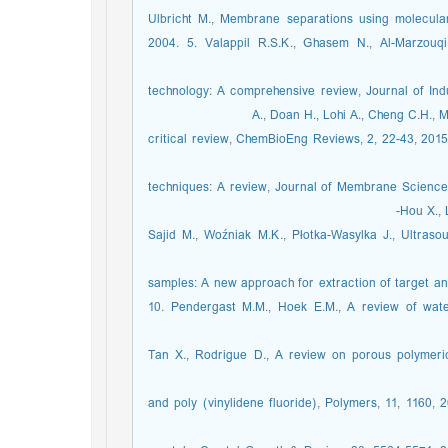
Ulbricht M., Membrane separations using molecular
2004. 5. Valappil R.S.K., Ghasem N., Al-Marzou
technology: A comprehensive review, Journal of Indu
A., Doan H., Lohi A., Cheng C.H., 
critical review, ChemBioEng Reviews, 2, 22-43, 2015.
techniques: A review, Journal of Membrane Science, 
Hou X., 
7928, 2020. 9. Sajid M., Woźniak M.K., Płotka-Wasylka J.,
samples: A new approach for extraction of target an
10. Pendergast M.M., Hoek E.M., A review of wat
4, 1946-1971, 2011. 11. Tan X., Rodrigue D., A review on poro
and poly (vinylidene fluoride), Polymers, 11, 1160, 20