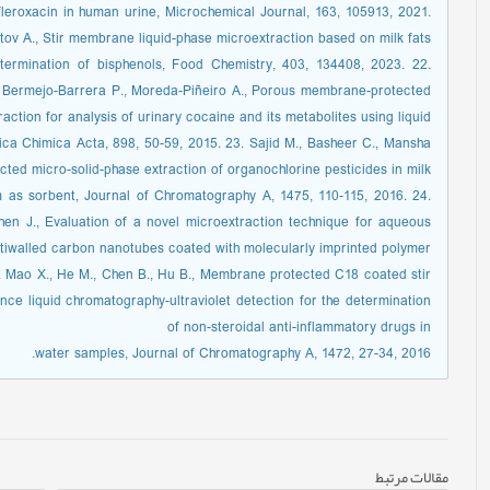
leroxacin in human urine, Microchemical Journal, 163, 105913, 2021.
atov A., Stir membrane liquid-phase microextraction based on milk fats
etermination of bisphenols, Food Chemistry, 403, 134408, 2023. 22.
, Bermejo-Barrera P., Moreda-Piñeiro A., Porous membrane-protected
action for analysis of urinary cocaine and its metabolites using liquid
a Chimica Acta, 898, 50-59, 2015. 23. Sajid M., Basheer C., Mansha
ted micro-solid-phase extraction of organochlorine pesticides in milk
 as sorbent, Journal of Chromatography A, 1475, 110-115, 2016. 24.
hen J., Evaluation of a novel microextraction technique for aqueous
tiwalled carbon nanotubes coated with molecularly imprinted polymer,
5. Mao X., He M., Chen B., Hu B., Membrane protected C18 coated stir
nce liquid chromatography-ultraviolet detection for the determination
of non-steroidal anti-inflammatory drugs in
water samples, Journal of Chromatography A, 1472, 27-34, 2016.
مقالات مرتبط