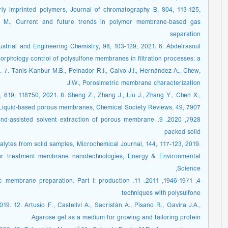
ly imprinted polymers, Journal of chromatography B, 804, 113-125,
qi M., Current and future trends in polymer membrane-based gas
separation
strial and Engineering Chemistry, 98, 103-129, 2021. 6. Abdelrasoul
Morphology control of polysulfone membranes in filtration processes: a
 7. Tanis-Kanbur M.B., Peinador R.I., Calvo J.I., Hernández A., Chew,
J.W., Porosimetric membrane characterization
619, 118750, 2021. 8. Sheng Z., Zhang J., Liu J., Zhang Y., Chen X.,
Liquid-based porous membranes, Chemical Society Reviews, 49, 7907-
 Ultrasound-assisted solvent extraction of porous membrane
packed solid
alytes from solid samples, Microchemical Journal, 144, 117-123, 2019.
er treatment membrane nanotechnologies, Energy & Environmental
Science,
us polymeric membrane preparation. Part I: production
techniques with polysulfone
19. 12. Artusio F., Castellví A., Sacristán A., Pisano R., Gavira J.A.,
Agarose gel as a medium for growing and tailoring protein