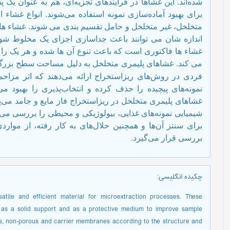
شده‌اند. این غشاها در فرآیندهای تجزیه‌ای، هم به عنوان یک
برای بهبود آماده‌سازی نمونه استفاده می‌شوند.
انواع غشاء ا
متخلخل، غیر متخلخل و حامل تقسیم بندی می شوند. غشاء ها
اندازه شان می توانند باعث جداسازی اجزای یک مخلوط شوند.
غشاء ها فاکتوری است که باعث تنوع آن ها شده و هر یک 
.
می کند
غشاهای پلیمری متخلخل به دلیل مساحت سطح بزرگ و 
فردی در روش‌های ریزاستخراج ارائه می‌دهند که اثر مزاح
نمونه‌های پیچیده را حذف کرده و انتخاب‌پذیری را بهبود می‌
غشاهای پلیمری متخلخل در ریزاستخراج فاز مایع و جامد می‌پر
شیمیایی نمونه‌های غذایی، بیولوژیکی و محیطی را بررسی می‌
برای سنتز آن‌ها و همچنین حلال‌های به کار رفته، از موا
بررسی قرار می‌گیرد.
چکیده انگلیسی
:
le and efficient material for microextraction processes. These
 as a solid support and as a protective medium to improve sample
s, non-porous and carrier membranes according to the structure and