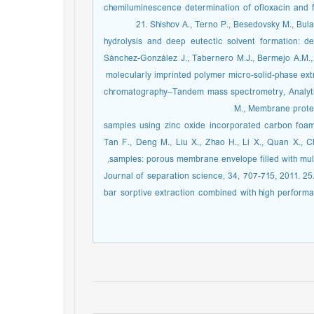
chemiluminescence determination of ofloxacin and f
21. Shishov A., Terno P., Besedovsky M., Bul
hydrolysis and deep eutectic solvent formation: d
Sánchez-González J., Tabernero M.J., Bermejo A.M.
molecularly imprinted polymer micro-solid-phase extr
chromatography–Tandem mass spectrometry, Analytic
M., Membrane protec
samples using zinc oxide incorporated carbon foam
Tan F., Deng M., Liu X., Zhao H., Li X., Quan X., C
samples: porous membrane envelope filled with mul
Journal of separation science, 34, 707-715, 2011. 2
bar sorptive extraction combined with high performa