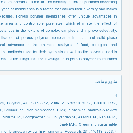
e components of a mixture by cleaning different particles according
se types of membranes is a factor that causes their diversity and makes
molecules. Porous polymer membranes offer unique advantages in
ce area and controllable pore size, which eliminate the effect of
stances in the texture of complex samples and improve selectivity.
pplication of porous polymer membranes in liquid and solid phase
and advances in the chemical analysis of food, biological and
the methods used for their synthesis as well as the solvents used is
one of the things that are investigated in porous polymer membranes.
منابع و مأخذ
:
1.
s, Polymer, 47, 2217-2262, 2006. 2. Almeida M.I.G., Cattrall R.W.,
., Polymer inclusion membranes (PIMs) in chemical analysis-A review,
N., Sharma R., Foorginezhad S., Jouyandeh M., Asadnia M., Rabiee M.,
Saeb M.R., Green and sustainable
membranes: a review, Environmental Research, 231, 116133, 2023. 4.