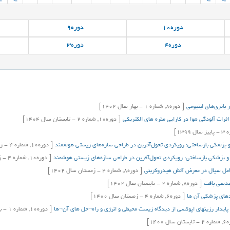
دوره
10
دوره
9
دوره
4
دوره
3
 باتری‌های لیتیومی
[
دوره
8,
شماره
1
-
بهار
سال
1402]
اثرات آلودگی هوا در کارایی مقره های الکتریکی
[
دوره
10,
شماره
2
-
تابستان
سال
1404]
ه
3
-
پاییز
سال
1399]
و پزشکی بازساختی: رویکردی تحول‌آفرین در طراحی سازه‌های زیستی هوشمند
[
دوره
10,
شماره
4
-
ز
و پزشکی بازساختی: رویکردی تحول‌آفرین در طراحی سازه‌های زیستی هوشمند
[
دوره
10,
شماره
4
-
ز
 حامل سیال در معرض آتش‌ هیدروکربنی
[
دوره
8,
شماره
4
-
زمستان
سال
1402]
ندسی بافت
[
دوره
8,
شماره
2
-
تابستان
سال
1402]
ردهای پزشکی آن ها
[
دوره
6,
شماره
4
-
زمستان
سال
1400]
یدار رزینهای اپوکسی از دیدگاه زیست محیطی و انرژی و راه¬حل های آن¬ها
[
دوره
10,
شماره
1
-
ب
ه
6,
شماره
2
-
تابستان
سال
1400]