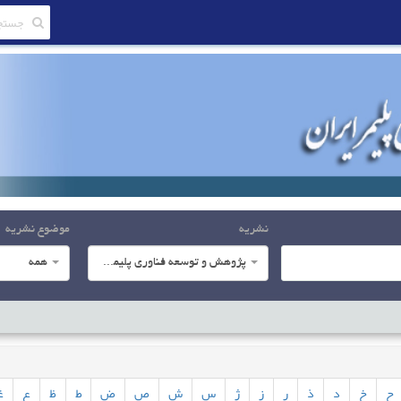
نشریه
موضوع نشریه
پژوهش و توسعه فناوری پلیمر ایران
همه
ح
خ
د
ذ
ر
ز
ژ
س
ش
ص
ض
ط
ظ
ع
غ