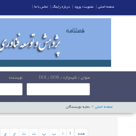
صفحه اصلی
|
عضویت/ ورود
|
درباره رایمگ
|
تماس با ما
|
عنوان / کلیدواژه / DOI / DOR
نویسنده
صفحه اصلی
نمایه نویسندگان
همه
آ
ا
ب
پ
ت
ث
ج
چ