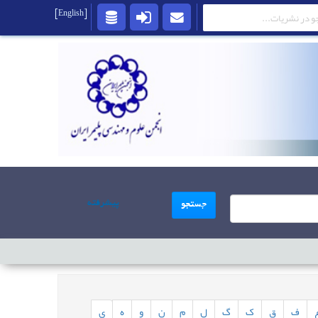
[English]
پیشرفته
جستجو
ف
ق
ک
گ
ل
م
ن
و
ه
ی