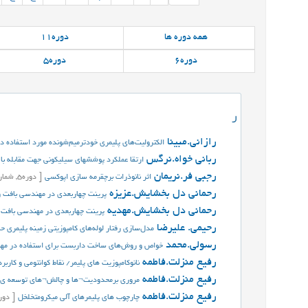
همه
دوره ها
دوره
11
دوره
6
دوره
5
ر
رازانی.مبینا
الکترولیت‌های پلیمری خودترمیم‌شونده مورد استفاده در
ربانی خواه.نرگس
ارتقا عملکرد پوششهای سیلیکونی جهت مقابله با 
رجبی فر.نریمان
اثر نانوذرات برچقرمه سازی اپوکسی
[
دوره
5,
شمار
رحمانی دل بخشایش.عزیزه
پرینت چهار‌بعدی در مهندسی بافت 
رحمانی دل بخشایش.مهدیه
پرینت چهار‌بعدی در مهندسی بافت 
رحیمی. علیرضا
مدل‌سازی رفتار لوله‌های کامپوزیتی زمینه پلیمری
رسولی.محمد
خواص و روش‌های ساخت داربست‌ برای استفاده در مه
رفیع منزلت.فاطمه
نانوکامپوزیت های پلیمر/ نقاط کوانتومی و کارب
رفیع منزلت.فاطمه
مروری برمحدودیت¬ها و چالش¬های توسعه ی پا
رفیع منزلت.فاطمه
چارچوب های پلیمرهای آلی میکرومتخلخل
[
دور