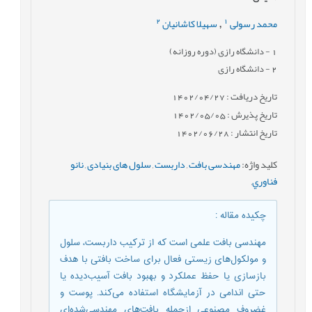
2
1
محمد رسولی
سهیلا کاشانیان
,
1
- دانشگاه رازی (دوره روزانه)
2
- دانشگاه رازی
تاریخ دریافت : 1402/04/27
تاریخ پذیرش : 1402/05/05
تاریخ انتشار : 1402/06/28
کلید واژه
:
مهندسی بافت
,
داربست
,
سلول های بنیادی
,
نانو
فناوري
,
چکیده مقاله
:
مهندسی بافت علمی است که از ترکیب داربست، سلول
و مولکول‌های زیستی فعال برای ساخت بافتی با هدف
بازسازی یا حفظ عملکرد و بهبود بافت آسیب‌دیده یا
حتی اندامی در آزمایشگاه استفاده می‌کند. پوست و
غضروف مصنوعی ازجمله بافت‌های مهندسی‌شده‌ای