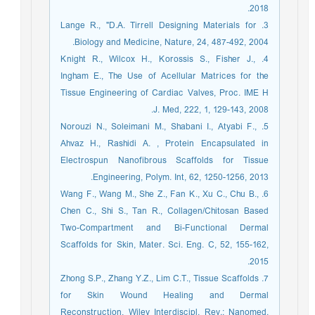
2018.
3. Lange R., "D.A. Tirrell Designing Materials for
Biology and Medicine, Nature, 24, 487-492, 2004.
4. Knight R., Wilcox H., Korossis S., Fisher J.,
Ingham E., The Use of Acellular Matrices for the
Tissue Engineering of Cardiac Valves, Proc. IME H
J. Med, 222, 1, 129-143, 2008.
5. Norouzi N., Soleimani M., Shabani I., Atyabi F.,
Ahvaz H., Rashidi A. , Protein Encapsulated in
Electrospun Nanofibrous Scaffolds for Tissue
Engineering, Polym. Int, 62, 1250-1256, 2013.
6. Wang F., Wang M., She Z., Fan K., Xu C., Chu B.,
Chen C., Shi S., Tan R., Collagen/Chitosan Based
Two-Compartment and Bi-Functional Dermal
Scaffolds for Skin, Mater. Sci. Eng. C, 52, 155-162,
2015.
7. Zhong S.P., Zhang Y.Z., Lim C.T., Tissue Scaffolds
for Skin Wound Healing and Dermal
Reconstruction, Wiley Interdiscipl. Rev.: Nanomed.