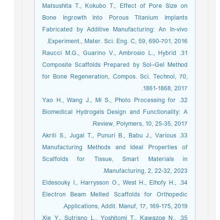
Matsushita T., Kokubo T., Effect of Pore Size on
Bone Ingrowth Into Porous Titanium Implants
Fabricated by Additive Manufacturing: An In-vivo
Experiment., Mater. Sci. Eng. C, 59, 690-701, 2016.
31. Raucci M.G., Guarino V., Ambrosio L., Hybrid
Composite Scaffolds Prepared by Sol–Gel Method
for Bone Regeneration, Compos. Sci. Technol, 70,
1861-1868, 2017.
32. Yao H., Wang J., Mi S., Photo Processing for
Biomedical Hydrogels Design and Functionality: A
Review, Polymers, 10, 25-35, 2017.
33. Akriti S., Jugal T., Punuri B., Babu J., Various
Manufacturing Methods and Ideal Properties of
Scaffolds for Tissue, Smart Materials in
Manufacturing, 2, 22-32, 2023.
34. Eldesouky I., Harrysson O., West H., Elhofy H.,
Electron Beam Melted Scaffolds for Orthopedic
Applications, Addit. Manuf, 17, 169-175, 2019.
35. Xie Y., Sutrisno L., Yoshitomi T., Kawazoe N.,