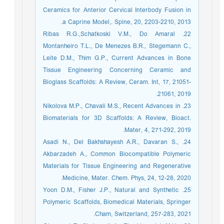
Ceramics for Anterior Cervical Interbody Fusion in
a Caprine Model,. Spine, 20, 2203-2210, 2013.
22. Ribas R.G.,Schatkoski V.M., Do Amaral
Montanheiro T.L., De Menezes B.R., Stegemann C.,
Leite D.M., Thim G.P., Current Advances in Bone
Tissue Engineering Concerning Ceramic and
Bioglass Scaffolds: A Review, Ceram. Int, 17, 21051-
21061, 2019.
23. Nikolova M.P., Chavali M.S., Recent Advances in
Biomaterials for 3D Scaffolds: A Review, Bioact.
Mater, 4, 271-292, 2019.
24. Asadi N., Del Bakhshayesh A.R., Davaran S.,
Akbarzadeh A., Common Biocompatible Polymeric
Materials for Tissue Engineering and Regenerative
Medicine, Mater. Chem. Phys, 24, 12-28, 2020.
25. Yoon D.M., Fisher J.P., Natural and Synthetic
Polymeric Scaffolds, Biomedical Materials, Springer
Cham, Switzerland, 257-283, 2021.