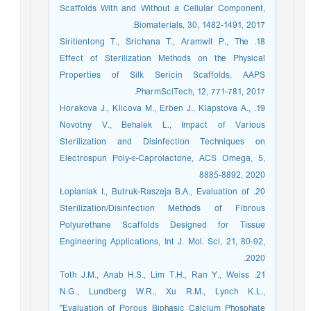
Scaffolds With and Without a Cellular Component,
Biomaterials, 30, 1482-1491, 2017.
18. Siritientong T., Srichana T., Aramwit P., The
Effect of Sterilization Methods on the Physical
Properties of Silk Sericin Scaffolds, AAPS
PharmSciTech, 12, 771-781, 2017.
19. Horakova J., Klicova M., Erben J., Klapstova A.,
Novotny V., Behalek L., Impact of Various
Sterilization and Disinfection Techniques on
Electrospun Poly-ε-Caprolactone, ACS Omega, 5,
8885-8892, 2020
20. Łopianiak I., Butruk-Raszeja B.A., Evaluation of
Sterilization/Disinfection Methods of Fibrous
Polyurethane Scaffolds Designed for Tissue
Engineering Applications, Int J. Mol. Sci, 21, 80-92,
2020.
21. Toth J.M., Anab H.S., Lim T.H., Ran Y., Weiss
N.G., Lundberg W.R., Xu R.M., Lynch K.L.,
"Evaluation of Porous Biphasic Calcium Phosphate