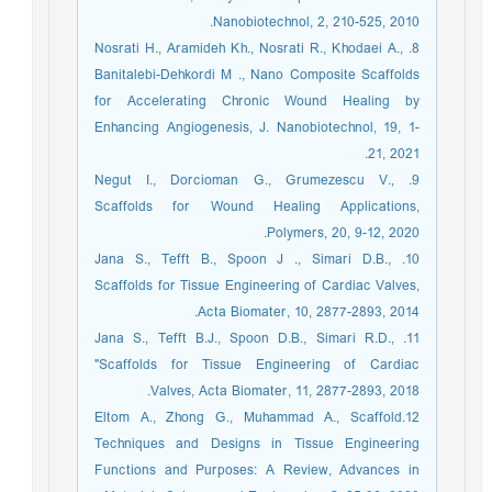
Nanobiotechnol, 2, 210-525, 2010.
8. Nosrati H., Aramideh Kh., Nosrati R., Khodaei A.,
Banitalebi-Dehkordi M ., Nano Composite Scaffolds
for Accelerating Chronic Wound Healing by
Enhancing Angiogenesis, J. Nanobiotechnol, 19, 1-
21, 2021.
9. Negut I., Dorcioman G., Grumezescu V.,
Scaffolds for Wound Healing Applications,
Polymers, 20, 9-12, 2020.
10. Jana S., Tefft B., Spoon J ., Simari D.B.,
Scaffolds for Tissue Engineering of Cardiac Valves,
Acta Biomater, 10, 2877-2893, 2014.
11. Jana S., Tefft B.J., Spoon D.B., Simari R.D.,
"Scaffolds for Tissue Engineering of Cardiac
Valves, Acta Biomater, 11, 2877-2893, 2018.
12.Eltom A., Zhong G., Muhammad A., Scaffold
Techniques and Designs in Tissue Engineering
Functions and Purposes: A Review, Advances in