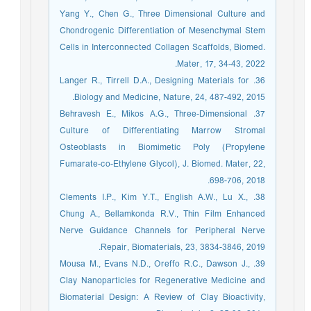
Yang Y., Chen G., Three Dimensional Culture and
Chondrogenic Differentiation of Mesenchymal Stem
Cells in Interconnected Collagen Scaffolds, Biomed.
Mater, 17, 34-43, 2022.
36. Langer R., Tirrell D.A., Designing Materials for
Biology and Medicine, Nature, 24, 487-492, 2015.
37. Behravesh E., Mikos A.G., Three-Dimensional
Culture of Differentiating Marrow Stromal
Osteoblasts in Biomimetic Poly (Propylene
Fumarate-co-Ethylene Glycol), J. Biomed. Mater, 22,
698-706, 2018.
38. Clements I.P., Kim Y.T., English A.W., Lu X.,
Chung A., Bellamkonda R.V., Thin Film Enhanced
Nerve Guidance Channels for Peripheral Nerve
Repair, Biomaterials, 23, 3834-3846, 2019.
39. Mousa M., Evans N.D., Oreffo R.C., Dawson J.,
Clay Nanoparticles for Regenerative Medicine and
Biomaterial Design: A Review of Clay Bioactivity,