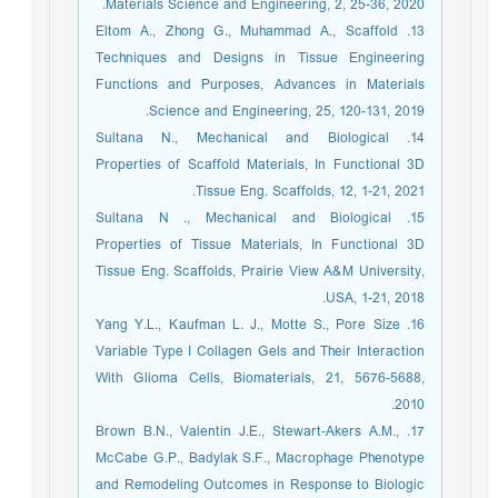
Materials Science and Engineering, 2, 25-36, 2020.
13. Eltom A., Zhong G., Muhammad A., Scaffold
Techniques and Designs in Tissue Engineering
Functions and Purposes, Advances in Materials
Science and Engineering, 25, 120-131, 2019.
14. Sultana N., Mechanical and Biological
Properties of Scaffold Materials, In Functional 3D
Tissue Eng. Scaffolds, 12, 1-21, 2021.
15. Sultana N ., Mechanical and Biological
Properties of Tissue Materials, In Functional 3D
Tissue Eng. Scaffolds, Prairie View A&M University,
USA, 1-21, 2018.
16. Yang Y.L., Kaufman L. J., Motte S., Pore Size
Variable Type I Collagen Gels and Their Interaction
With Glioma Cells, Biomaterials, 21, 5676-5688,
2010.
17. Brown B.N., Valentin J.E., Stewart-Akers A.M.,
McCabe G.P., Badylak S.F., Macrophage Phenotype
and Remodeling Outcomes in Response to Biologic