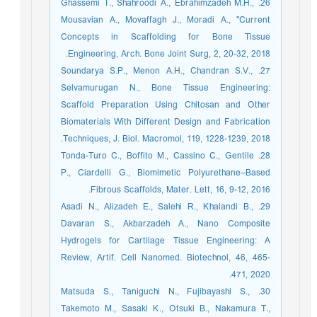
26. Ghassemi T., Shahroodi A., Ebrahimzadeh M.H.,
Mousavian A., Movaffagh J., Moradi A., "Current
Concepts in Scaffolding for Bone Tissue
Engineering, Arch. Bone Joint Surg, 2, 20-32, 2018.
27. Soundarya S.P., Menon A.H., Chandran S.V.,
Selvamurugan N., Bone Tissue Engineering:
Scaffold Preparation Using Chitosan and Other
Biomaterials With Different Design and Fabrication
Techniques, J. Biol. Macromol, 119, 1228-1239, 2018.
28. Tonda-Turo C., Boffito M., Cassino C., Gentile
P., Ciardelli G., Biomimetic Polyurethane–Based
Fibrous Scaffolds, Mater. Lett, 16, 9-12, 2016.
29. Asadi N., Alizadeh E., Salehi R., Khalandi B.,
Davaran S., Akbarzadeh A., Nano Composite
Hydrogels for Cartilage Tissue Engineering: A
Review, Artif. Cell Nanomed. Biotechnol, 46, 465-
471, 2020.
30. Matsuda S., Taniguchi N., Fujibayashi S.,
Takemoto M., Sasaki K., Otsuki B., Nakamura T.,