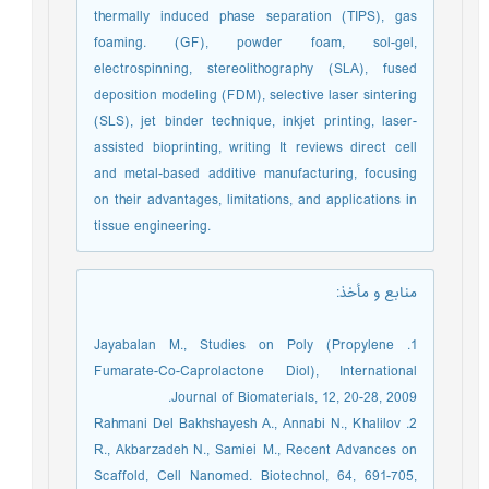
thermally induced phase separation (TIPS), gas
foaming. (GF), powder foam, sol-gel,
electrospinning, stereolithography (SLA), fused
deposition modeling (FDM), selective laser sintering
(SLS), jet binder technique, inkjet printing, laser-
assisted bioprinting, writing It reviews direct cell
and metal-based additive manufacturing, focusing
on their advantages, limitations, and applications in
tissue engineering.
منابع و مأخذ
:
1. Jayabalan M., Studies on Poly (Propylene
Fumarate-Co-Caprolactone Diol), International
Journal of Biomaterials, 12, 20-28, 2009.
2. Rahmani Del Bakhshayesh A., Annabi N., Khalilov
R., Akbarzadeh N., Samiei M., Recent Advances on
Scaffold, Cell Nanomed. Biotechnol, 64, 691-705,