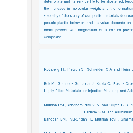
deteriorate and its service life to be shortened. bec
the increase in molecular weight and the formation
viscosity of the slurry of composite materials decr
pseudo-plastic behavior, and its value depends on
metal powder with magnesium or aluminum powder c
composite.
[1] Rothberg H., Pietsch S., Schneider G.A and Heinr
[2] Bek M., Gonzalez-Gutierrez J., Kukla C., Pusnik 
Highly Filled Materials for Injection Moulding and Ad
[3] Muthiah RM., Krishnamurthy V. N. and Gupta B. R. 
Particle Size, and Aluminium
[4] Bandgar BM., Mukundan T., Muthiah RM , Sharm