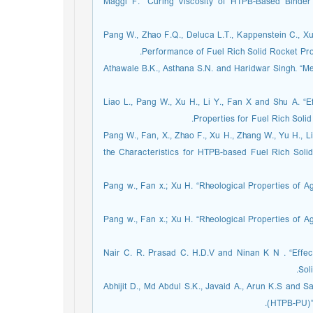
[30] Maggi F. “Curing Viscosity of HTPB-Based Bin
[31] Pang W., Zhao F.Q., Deluca L.T., Kappenstein C.,
Performance of Fuel Rich Solid Rocket Prop
[32] Athawale B.K., Asthana S.N. and Haridwar Singh. “
[33] Liao L., Pang W., Xu H., Li Y., Fan X and Shu A
Properties for Fuel Rich Soli
[34] Pang W., Fan, X., Zhao F., Xu H., Zhang W., Yu H.,
the Characteristics for HTPB-based Fuel Rich Solid 
[35] Pang w., Fan x.; Xu H. “Rheological Properties o
[36] Pang w., Fan x.; Xu H. “Rheological Properties o
[37] Nair C. R. Prasad C. H.D.V and Ninan K N . “Ef
Sol
[38] Abhijit D., Md Abdul S.K., Javaid A., Arun K.S a
(HTPB-PU)”.