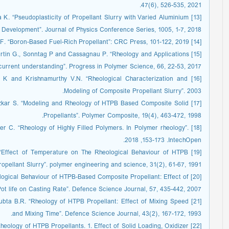
47(6), 526-535, 2021.
ya K. “Pseudoplasticity of Propellant Slurry with Varied Aluminium
y Development”. Journal of Physics Conference Series, 1005, 1-7, 2018.
[14] Pang w., DeLuca L.T., Fan X., Glotov O and Zhao F. “Boron-Based Fuel-Rich Propellant”: CRC Press, 101-122, 2019.
, Martin G., Sonntag P and Cassagnau P. “Rheology and Applications
 current understanding”. Progress in Polymer Science, 66, 22-53, 2017.
a K and Krishnamurthy V.N. “Rheological Characterization and
Modeling of Composite Propellant Slurry”. 2003.
d Ozkar S. “Modeling and Rheology of HTPB Based Composite Solid
Propellants”. Polymer Composite, 19(4), 463-472, 1998.
olzer C. “Rheology of Highly Filled Polymers. In Polymer rheology”.
IntechOpen.‏ 153-173, 2018.
N., “Effect of Temperature on The Rheological Behaviour of HTPB
ropellant Slurry”. polymer engineering and science, 31(2), 61-67, 1991.
heological Behaviour of HTPB-Based Composite Propellant: Effect of
t life on Casting Rate”. Defence Science Journal, 57, 435-442, 2007.
 Gubta B.R. “Rheology of HTPB Propellant: Effect of Mixing Speed
and Mixing Time”. Defence Science Journal, 43(2), 167-172, 1993.
“Rheology of HTPB Propellants. 1. Effect of Solid Loading, Oxidizer