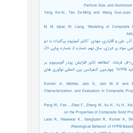
Particle Size, and Aluminium
[23] Yang Ke-Xi., Tao Ze-Ming and Wang Guo-Juan. 
[24] M. M. Iqbal; W. Liang. “Modeling of Composi
AIA
ر، علی و آقایاری، مهدی. "تاثیر آمونیوم پرکلرات با دو
اندازه (درشت و ریز) بر گرانروی پیشرانه جامد مرکب". مجله علمی پژوهشی مواد پر انرژی، سال نهم، شماره 2، شماره پیاپی 23،
فر، فرشاد. "مطالعه تاثیر افزایش پودر آلومینیوم بر
خواص فیزیکی-مکانیکی، رئولوژی و عملکردی پیشرانه جامد مرکب بر پایه HTPB". چهارمین کنفرانس بین المللی نوآوری های
[27] Kumari A., Mehilal, Jain S., Jain M. K and
Characterization, and Evaluation in Composite Prope
[28] Pang W., Fan ., Zhao F., Zhang W., Xu H., Yu H., 
on the Properties of Composite Solid Prop
[29] Lade R., Wasewar K., Sangtyani R., Kumar A.,
Rheological Behavior of HTPB-Based 