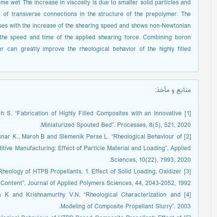
ome wet The increase in viscosity is due to smaller solid particles and
 of transverse connections in the structure of the prepolymer. The
eases with the increase of the shearing speed and shows non-Newtonian
 the speed and time of the applied shearing force. Combining boron
an greatly improve the rheological behavior of the highly filled
منابع و مأخذ
:
ich S. “Fabrication of Highly Filled Composites with an Innovative
Miniaturized Spouted Bed”. Processes, 8(5), 521, 2020.
Cresnar K., Maroh B and Slemenik Perse L. “Rheological Behaviour of
ditive Manufacturing: Effect of Particle Material and Loading”, Applied
Sciences, 10(22), 7993, 2020.
“Rheology of HTPB Propellants. 1. Effect of Solid Loading, Oxidizer
 Content”. Journal of Applied Polymers Sciences, 44, 2043-2052, 1992.
a K and Krishnamurthy V.N. “Rheological Characterization and
Modeling of Composite Propellant Slurry”. 2003.