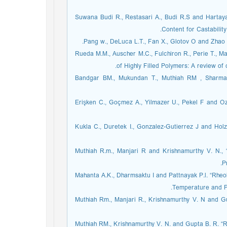
[13] Suwana Budi R., Restasari A., Budi R.S and Harta
Content for Castabilit
[15] Rueda M.M., Auscher M.C., Fulchiron R., Perie T.
of Highly Filled Polymers: A review of
[16] Bandgar BM., Mukundan T., Muthiah RM , Sharm
[17] Erişken C., Goçmez A., Yilmazer U., Pekel F an
[18] Kukla C., Duretek I., Gonzalez-Gutierrez J and H
[19] Muthiah R.m., Manjari R and Krishnamurthy V. 
P
[20] Mahanta A.K., Dharmsaktu I and Pattnayak P.l. “R
Temperature and Po
[21] Muthiah Rm., Manjari R., Krishnamurthy V. N and
[22] Muthiah RM., Krishnamurthy V. N. and Gupta B. R. 