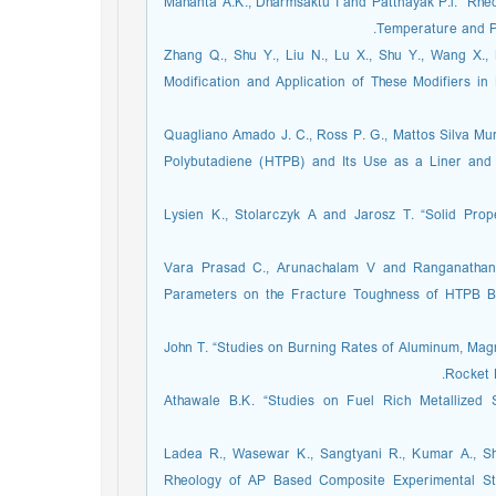
[5] Mahanta A.K., Dharmsaktu I and Pattnayak P.l. “R
Temperature and Po
[6] Zhang Q., Shu Y., Liu N., Lu X., Shu Y., Wang 
Modification and Application of These Modifiers in
[7] Quagliano Amado J. C., Ross P. G., Mattos Silva 
Polybutadiene (HTPB) and Its Use as a Liner and
[8] Lysien K., Stolarczyk A and Jarosz T. “Solid P
[9] Vara Prasad C., Arunachalam V and Ranganathan
Parameters on the Fracture Toughness of HTPB Ba
[10] John T. “Studies on Burning Rates of Aluminum, M
Rocket R
[11] Athawale B.K. “Studies on Fuel Rich Metallize
[12] Ladea R., Wasewar K., Sangtyani R., Kumar A.
Rheology of AP Based Composite Experimental Stu