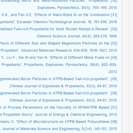
der Embedding Micro and Nano-Aluminum Particles”. Propellants,
Explosives, Pyrotechnics, 39(5), 755–760, 2014.
 Xu H.X., and Fan X.Z. “Effects of Nano-Sized Al on the Combustion
ellants”. Eurasian Chemico-Technological Journal. 18, 197-206, 2016.
Metallised Fuel-rich Propellants for Solid Rocket Ramjet-A Review”.
Defence Science Journal, 44(4), 269-278, 1994.
. “Effects of Different Size and Shaped Magnesium Particles on the
d Propellant”. Advanced Materials Research, 634-638, 1918–1921, 2013.
 Li Y., Liu F., Xie W and Yan N. “Effects of Different Metal Fuels on
Propellants”. Propellants, Explosives, Pyrotechnics, 38(6), 852–859,
2013.
f Agglomerated Boron Particles in HTPB-Based fuel-rich propellant”.
Chinese Journal of Explosives & Propellants, 33(3), 84-87, 2010.
f Agglomerated Boron Particles in HTPB-Based fuel-rich propellant”.
Chinese Journal of Explosives & Propellants, 33(3), 84-87, 2010.
fect of Process Parameters on the Viscosity of AP/Al/HTPB Based
id Propellant Slurry”. Journal of Energy & Chemical Engineering, 2013.
nd Santanu C. “Effect of Microstructure on HTPB Based Polyurethane
 Journal of Materials Science and Engineering, 5(3-4) ,145-151, 2015.