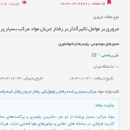
کد مقاله
: 1403013146420
بازدید
: 7016
نوع مقاله
: مروری
مروری بر عوامل تاثیرگذار بر رفتار جریان مواد مرکب بسیار پ
محورهای موضوعی
:
پليمرها و نانوفناوری
*
1
علی ریاضتی
1
- دانشگاه تهران
تاریخ دریافت : 1403/01/31
تاریخ پذیرش : 1403/02/23
کلید واژه
:
مواد مرکب بسیار پرشده
,
رفتار رئولوژیکی
,
رفتار جریان
,
رفتار شبه پلا
چکیده مقاله
:
کاربرد فراوانی در سامانه های دفاعی و موتورهای هوا فضایی دارند. هریک