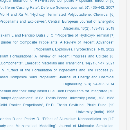
heological Behaviour of HTPB-Based Composite Propellant: Effect of
t life on Casting Rate”. Defence Science Journal, 57, 435-442, 2007.
X., Mo H and Xu M. “Hydroxyl Terminated Polybutadiene: Chemical
 Propellants and Explosives”. Central European Journal of Energetic
Materials, 16(2), 153-193, 2019.
Murakami L and Narciso Dutra J. C. “Properties of Hydroxyl‐Terminal
 Binder for Composite Propellants: A Review of Recent Advances”.
Propellants, Explosives, Pyrotechnics, 1-19, 2022.
ropellant Formulations: A Review of Recent Progress and Utilized
Components”. Energetic Materials and Transitions, 14(21), 1-17, 2021.
 V. “Effect of the Formulation of Ingredients and The Process
sed Composite Solid Propellant”. Journal of Energy and Chemical
Engineering, 2(3), 94-105, 2014.
agnesium and their Alloy Based Fuel Rich Propellants for Integrated
amjet Applications”, M.Sc. Thesis Poona University (India), 108, 1988.
d Solid Rocket Propellants”, Ph.D. Thesis Savitribai Phule Pune
University (India), 1995.
, Shendea D and Peshw D. “Effect of Aluminium Nanoparticles on
dy and Mathematical Modelling”. Journal of Molecular Simulation,