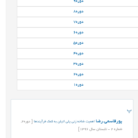
دوره
9
دوره
8
دوره
7
دوره
6
دوره
5
دوره
4
دوره
3
دوره
2
دوره
1
پ
پورقاسمی.رضا
اهمیت شاخه زنی پلی اتیلن به کمک فرآیندها
[
دوره
2,
شماره
2
-
تابستان
سال
1396]