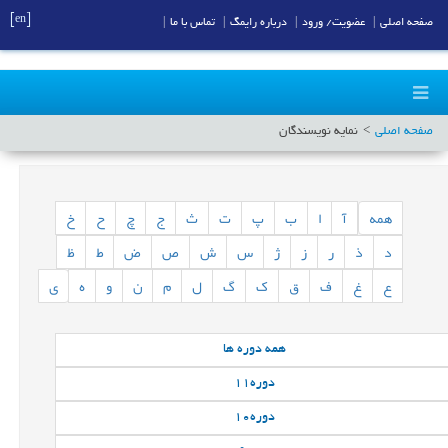
[en]
صفحه اصلی
|
عضویت/ ورود
|
درباره رایمگ
|
تماس با ما
|
صفحه اصلی
نمایه نویسندگان
همه
آ
ا
ب
پ
ت
ث
ج
چ
ح
خ
د
ذ
ر
ز
ژ
س
ش
ص
ض
ط
ظ
ع
غ
ف
ق
ک
گ
ل
م
ن
و
ه
ی
همه
دوره ها
دوره
11
دوره
10