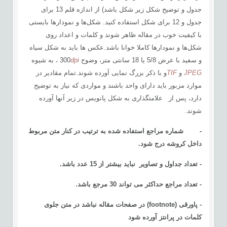
جدول و توضیح شکل زیر شکل باشد) از اندازه قلم 13 برای
جدول و 12 برای شکل استفاده کنید. شکل‌ها و نمودارها بایستی
با کیفیت خوب در مقاله ظاهر شوند و کلمات و اعداد روی
شکل‌ها و نمودارها کاملا خوانا باشد.عکس ها باید به شکل سیاه
و سفید با عرض 5/8 یا 18 سانتی متر، وضوح 300
dpi
، به شیوه
JPEG
و
TIF
و با ذکر بزرگ نمایی آورده شوند.تمام مقادیر در
موارد مزبور باید دارای واحد باشند و مواردی که نیاز به توضیح
دارد، پس از علامت­گذاری به شکل پانویس در زیر آن­ها آورده
شوند.
-
شماره مراجع استفاده شده به ترتیب در کنار متن مربوط
داخل کروشه درج شود.
- تعداد جداول و تصاویر نباید بیشتر از 15 عدد باشد.
- تعداد مراجع حداکثر می تواند 30 مرجع باشد
.
- پاورقی
(footnote)
در صفحات مقاله نباشد در متن جلوی
کلمات در پرانتز آورده شود