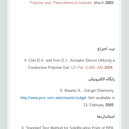
Polymer and, Petrochemical Institute
, March
2003
.
ثبت
اختراع
4. Chin D.A. and Irvin D.J., Actuator Device Utilizing a
Conductive Polymer Gel,
US
Pat. 6,685, 442
,
2004
.
پایگاه الکترونیکی
5. Mauritz K., Sol-gel Chemistry,
http://www.psrc.usm.edu/mauritz/solgel
. htm available in
13, February
2005
.
استانداردها
6. Standard Test Method for Solidification Point of BPA,