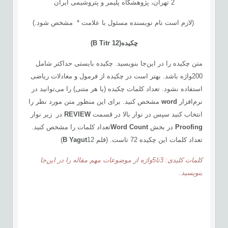
2 تهران، پژوهشگاه پلیمر و پتروشیمی ایران
(لازم است نام نویسنده مسئول با علامت * مشخص شود.)
چكيده
(
12)
B Titr
متن چکیده را در این‌جا بنویسید. چکیده بایستی حداکثر شامل
200واژه باشد. بهتر است در چکیده از فرمول‌ و معادلات ریاضی
استفاده نشود. تعداد کلمات چکیده (یا هر متنی) را می‌توانید در
نرم‌افزار
word
مشخص کنید. برای این منظور متن مورد نظر را
انتخاب کنید سپس در نوار بالا در قسمت
REVIEW
در زیر نوار
Proofing
در بخش
Word Count
تعداد کلمات را مشخص کنید.
تعداد کلمات این چکیده 72 تاست. (قلم
12)
t
B Yagu
کلمات کلیدی: 3تا5واژه از موضوعات مهم مقاله را در این‌جا
بنویسید.