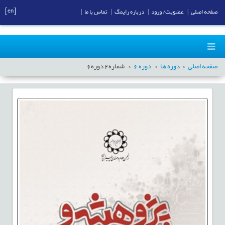
[en]
صفحه اصلی
|
عضویت/ ورود
|
درباره رایمگ
|
تماس با ما
|
صفحه اصلی
دوره ها
دوره
6
شماره
2
دوره
6