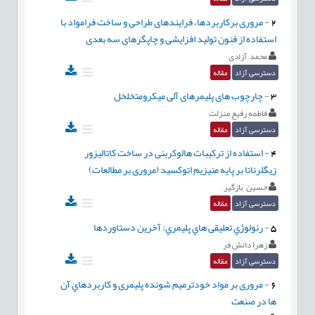
2
-
مروری برکاربردها، فرایندهای طراحی و ساخت فرامواد با
استفاده از فنون تولید افزایشی و چاپگرهای سه بعدی
محمد آزادی
دسترسی آزاد
مقاله
3
-
چارچوب های پلیمرهای آلی میکرومتخلخل
فاطمه رفیع منزلت
دسترسی آزاد
مقاله
4
-
استفاده از ترکیبات هالوکربنی در ساخت کاتالیزور
زیگلرناتا بر پایه منیزیم اتوکسید (مروری بر مطالعات)
حسین بازگیر
دسترسی آزاد
مقاله
5
-
رئولوژي تعليقی هاي پليمري: آخرين دستاوردها
زهرا دانش فر
دسترسی آزاد
مقاله
6
-
مروری بر مواد خودترمیم شونده پلیمری و كاربردهاي آن
ها در صنعت