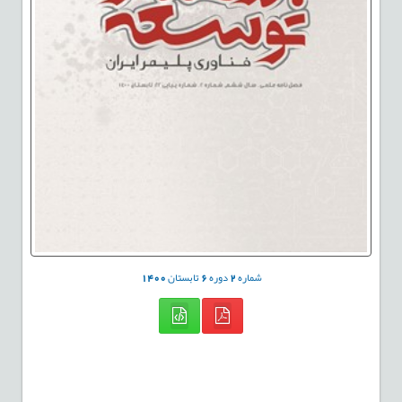
شماره
2
دوره
6
تابستان
1400