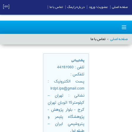
[en]
صفحه اصلی
|
عضویت/ ورود
|
درباره رایمگ
|
تماس با ما
|
صفحه اصلی
تماس با ما
پشتیبانی
تلفن
: 44787060
تلفكس
:
پست الکترونیک
:
Irdpt.ips@gmail.com
نشانی
: تهران –
كيلومتر15 اتوبان تهران
كرج - بلوار پژوهش -
پژوهشگاه پليمر و
پتروشيمي ايران –
طبقه اول