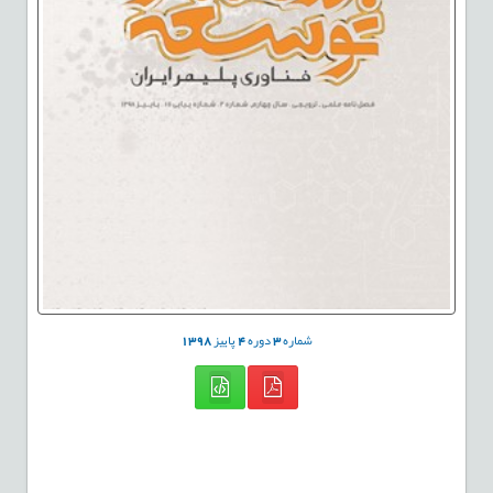
شماره
3
دوره
4
پاییز
1398