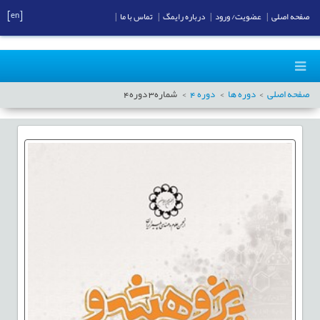
[en]
صفحه اصلی
|
عضویت/ ورود
|
درباره رایمگ
|
تماس با ما
|
صفحه اصلی
دوره ها
دوره
4
شماره
3
دوره
4