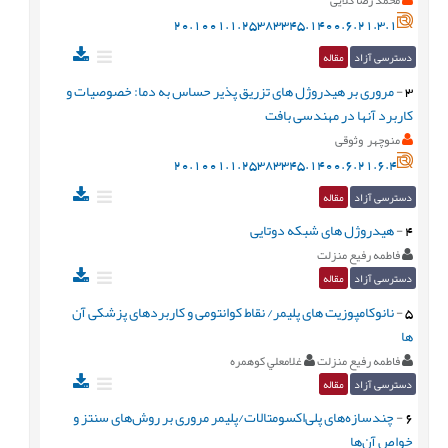
20.1001.1.25383345.1400.6.21.3.1
دسترسی آزاد
مقاله
3
-
مروری بر هیدروژل های تزریق پذیر حساس به دما: خصوصیات و
کاربرد آنها در مهندسی بافت
منوچهر وثوقی
20.1001.1.25383345.1400.6.21.6.4
دسترسی آزاد
مقاله
4
-
هیدروژل های شبکه دوتایی
فاطمه رفیع منزلت
دسترسی آزاد
مقاله
5
-
نانوکامپوزیت های پلیمر/ نقاط کوانتومی و کاربردهای پزشکی آن
ها
فاطمه رفیع منزلت
غلامعلي کوهمره
دسترسی آزاد
مقاله
6
-
چندسازه‌های پلی‌اکسومتالات/پلیمر مروری بر روش‌های سنتز و
خواص آن‌ها