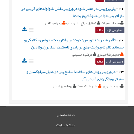
31
-
پلی‌پروپیلن در عصر نانو: مروری بر نقش نانولوله‌های کربنی در
بازآفرینی خواص نانوکامپوزیت‌ها
محدثه سرلک
شقایق دباغ عالی نسب
پدرام منافی
دسترسی آزاد
مقاله
32
-
تأثیر هیبرید نانو رس/دوده بر رفتار پخت، خواص مکانیکی و
پسماند نانوکامپوزیت¬های بر پایه‌ی لاستیک استایرن‌بوتادین
حمیدرضا حیدری
مرضیه حسینی
دسترسی آزاد
مقاله
33
-
مروری بر روش‌های ساخت اسفنج پلی‌دی‌متیل‌سیلوکسان و
معرفی ویژگی‌های کلیدی آن
نوید علی پور
علیرضا کیاست
رویا میرزاجانی
صفحه اصلی
نقشه سایت