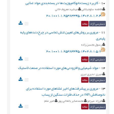
10
-
کاربرد زیست‌نانوکامپوزیت ها در بسته بندی مواد غذایی
فاطمه ساوجبلاغی
مهشید معروف خانی
20.1001.1.25383345.1402.8.1.2.4
دسترسی آزاد
مقاله
11
-
مروری بر روش‌های تعیین تنش تماسی در چرخ‌دنده‌های پایه
پلیمری
رسول محسن زاده
20.1001.1.25383345.1402.8.1.5.7
دسترسی آزاد
مقاله
12
-
مواد شیمیایی و افزودنی های مورد استفاده در صنعت لاستیک
مهری ندیری نیری
دسترسی آزاد
مقاله
13
-
مروری بر پیشرفت‌های اخیر غشاهای مورد استفاده برای
نانوصافش (NF) در حذف فلزات سنگین از پساب
فرزاد مهرجو
محمدصابر باغخانی پور
امیر علم
دسترسی آزاد
مقاله