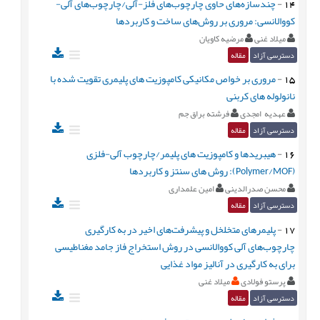
14
-
چندسازه‌های حاوی چارچوب‌های فلز-آلی/چارچوب‌های آلی-
کووالانسی: مروری بر روش‌های ساخت و کاربردها
میلاد غنی
مرضیه کاویان
دسترسی آزاد
مقاله
15
-
مروری بر خواص مکانیکی کامپوزیت های پلیمری تقویت شده با
نانولوله های کربنی
عهدیه امجدی
فرشته براق جم
دسترسی آزاد
مقاله
16
-
هیبریدها و کامپوزیت های پلیمر/چارچوب آلی-فلزی
(Polymer/MOF): روش های سنتز و کاربردها
محسن صدرالدینی
امین علمداری
دسترسی آزاد
مقاله
17
-
پلیمرهای متخلخل و پیشرفت‌های اخیر در به کارگیری
چارچوب‌های آلی کووالانسی در روش استخراج فاز جامد مغناطیسی
برای به کارگیری در آنالیز مواد غذایی
پرستو فولادی
میلاد غنی
دسترسی آزاد
مقاله