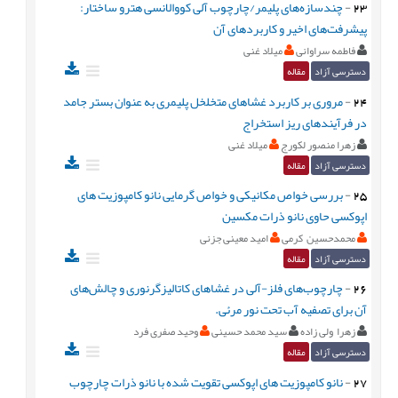
23
-
چندسازه‌های پلیمر/چارچوب آلی کووالانسی هترو ساختار:
پیشرفت‌های اخیر و کاربردهای آن
فاطمه سراوانی
میلاد غنی
دسترسی آزاد
مقاله
24
-
مروری بر کاربرد غشاهای متخلخل پلیمری به عنوان بستر جامد
در فرآیندهای ریز استخراج
زهرا منصور لکورج
میلاد غنی
دسترسی آزاد
مقاله
25
-
بررسی خواص مکانیکی و خواص گرمایی نانو کامپوزیت های
اپوکسی حاوی نانو ذرات مکسین
محمدحسین کرمی
امید معینی جزنی
دسترسی آزاد
مقاله
26
-
چارچوب‌های فلز-آلی در غشاهای کاتالیزگرنوری و چالش‌های
آن برای تصفیه آب تحت نور مرئی.
زهرا ولی زاده
سید محمد حسینی
وحید صفری فرد
دسترسی آزاد
مقاله
27
-
نانو کامپوزیت های اپوکسی تقویت شده با نانو ذرات چارچوب