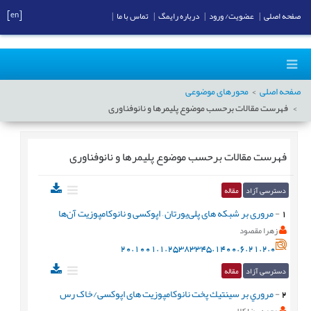
[en]
صفحه اصلی
|
عضویت/ ورود
|
درباره رایمگ
|
تماس با ما
|
صفحه اصلی
محورهای موضوعی
فهرست مقالات برحسب موضوع
پليمرها و نانوفناوری
فهرست مقالات برحسب موضوع
پليمرها و نانوفناوری
دسترسی آزاد
مقاله
1
-
مروری بر شبکه های پلی‌یورتان – اپوکسی و نانوکامپوزیت آن‌ها
زهرا مقصود
20.1001.1.25383345.1400.6.21.2.0
دسترسی آزاد
مقاله
2
-
مروري بر سينتيك پخت نانوکامپوزیت های اپوکسی/خاک رس
محمد رضا کلایی