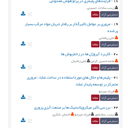
18
-
فرایندهای پلیمری در پرتو هوش‌ مصنوعی
زینب سادات حسینی
دسترسی آزاد
مقاله
19
-
مروری بر عوامل تاثیرگذار بر رفتار جریان مواد مرکب بسیار
پرشده
علی ریاضتی
دسترسی آزاد
مقاله
20
-
کاربرد آیروژل ها در زخم پوش ها
محمدحسین کرمی
علی زمانیان
دسترسی آزاد
مقاله
21
-
پلیمرها و حلال های مورداستفاده در ساخت غشاء: مروری
متمرکز بر توسعه پایدار غشاء
فرزاد مهرجو
دسترسی آزاد
مقاله
22
-
بررسی تأثیر میکروپلاستیک ها بر صنعت آبزی پروری
زینب سلحشور
فرزاد مهرجو
احسان شکری
دسترسی آزاد
مقاله