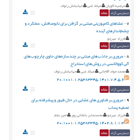
مرضیه کاویان
میلاد غنی
جهانبخش رئوف
دسترسی آزاد
مقاله
7
-
غشاهای کامپوزیتی مبتنی بر گرافن برای نانوصافش: عملکرد و
چشم‌اندازهای آینده
فرزاد مهرجو
دسترسی آزاد
مقاله
8
-
مروری بر جاذب های مبتنی بر چندسازه‌های حاوی چارچوب های
آلی کووالانسی در روش های استخراج
محمد جواد آقاجانی
میلاد غنی
جهانبخش رئوف
20.1001.1.25383345.1401.7.4.5.6
دسترسی آزاد
مقاله
9
-
مروری بر فناوری های غشایی در حال ظهور و پیشرفته برای
تصفیه پساب
فرزاد مهرجو
محمدصابر باغخانی پور
امیر علم
20.1001.1.25383345.1402.8.1.1.3
دسترسی آزاد
مقاله