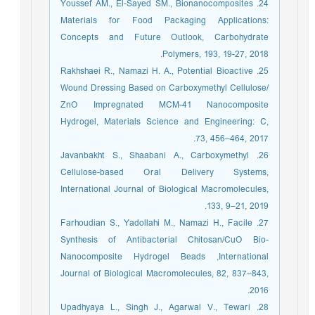
24. Youssef AM., El-Sayed SM., Bionanocomposites
Materials for Food Packaging Applications:
Concepts and Future Outlook, Carbohydrate
Polymers, 193, 19-27, 2018.
25. Rakhshaei R., Namazi H. A., Potential Bioactive
Wound Dressing Based on Carboxymethyl Cellulose/
ZnO Impregnated MCM-41 Nanocomposite
Hydrogel, Materials Science and Engineering: C,
73, 456–464, 2017.
26. Javanbakht S., Shaabani A., Carboxymethyl
Cellulose-based Oral Delivery Systems,
International Journal of Biological Macromolecules,
133, 9–21, 2019.
27. Farhoudian S., Yadollahi M., Namazi H., Facile
Synthesis of Antibacterial Chitosan/CuO Bio-
Nanocomposite Hydrogel Beads ,International
Journal of Biological Macromolecules, 82, 837–843,
2016.
28. Upadhyaya L., Singh J., Agarwal V., Tewari