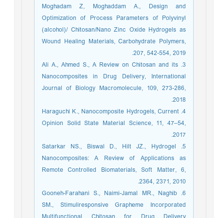
Moghadam Z, Moghaddam A., Design and
Optimization of Process Parameters of Polyvinyl
(alcohol)/ Chitosan/Nano Zinc Oxide Hydrogels as
Wound Healing Materials, Carbohydrate Polymers,
207, 542-554, 2019.
3. Ali A., Ahmed S., A Review on Chitosan and its
Nanocomposites in Drug Delivery, International
Journal of Biology Macromolecule, 109, 273-286,
2018.
4. Haraguchi K., Nanocomposite Hydrogels, Current
Opinion Solid State Material Science, 11, 47–54,
2017.
5. Satarkar NS., Biswal D., Hilt JZ., Hydrogel
Nanocomposites: A Review of Applications as
Remote Controlled Biomaterials, Soft Matter, 6,
2364, 2371, 2010.
6. Gooneh-Farahani S., Naimi-Jamal MR., Naghib
SM., Stimuliresponsive Grapheme Incorporated
Multifunctional Chitosan for Drug Delivery