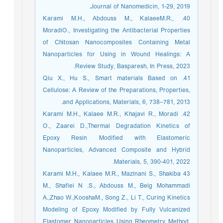
Journal of Nanomedicin, 1-29, 2019.
40. Karami M.H., Abdouss M., KalaeeM.R.,
MoradiO., Investigating the Antibacterial Properties
of Chitosan Nanocomposites Containing Metal
Nanoparticles for Using in Wound Healings: A
Review Study, Basparesh, In Press, 2023.
41. Qiu X., Hu S., Smart materials Based on
Cellulose: A Review of the Preparations, Properties,
and Applications, Materials, 6, 738–781, 2013.
42. Karami M.H., Kalaee M.R., Khajavi R., Moradi
O., Zaarei D.,Thermal Degradation Kinetics of
Epoxy Resin Modified with Elastomeric
Nanoparticles, Advanced Composite and Hybrid
Materials, 5, 390-401, 2022.
43 Karami M.H., Kalaee M.R., Mazinani S., Shakiba
M., Shafiei N .S., Abdouss M., Beig Mohammadi
A.,Zhao W.,KooshaM., Song Z., Li T., Curing Kinetics
Modeling of Epoxy Modified by Fully Vulcanized
Elastomer Nanoparticles Using Rheometry Method,