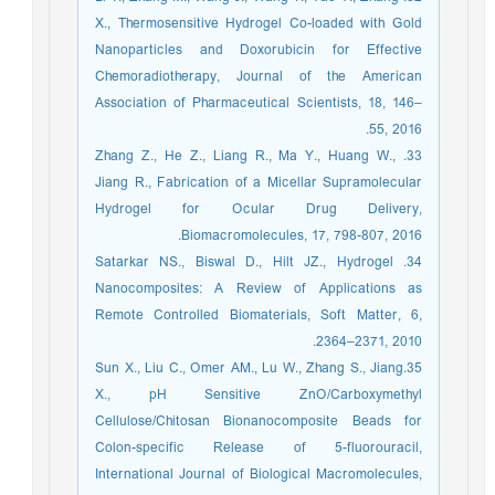
X., Thermosensitive Hydrogel Co-loaded with Gold
Nanoparticles and Doxorubicin for Effective
Chemoradiotherapy, Journal of the American
Association of Pharmaceutical Scientists, 18, 146–
55, 2016.
33. Zhang Z., He Z., Liang R., Ma Y., Huang W.,
Jiang R., Fabrication of a Micellar Supramolecular
Hydrogel for Ocular Drug Delivery,
Biomacromolecules, 17, 798-807, 2016.
34. Satarkar NS., Biswal D., Hilt JZ., Hydrogel
Nanocomposites: A Review of Applications as
Remote Controlled Biomaterials, Soft Matter, 6,
2364–2371, 2010.
35.Sun X., Liu C., Omer AM., Lu W., Zhang S., Jiang
X., pH Sensitive ZnO/Carboxymethyl
Cellulose/Chitosan Bionanocomposite Beads for
Colon-specific Release of 5-fluorouracil,
International Journal of Biological Macromolecules,