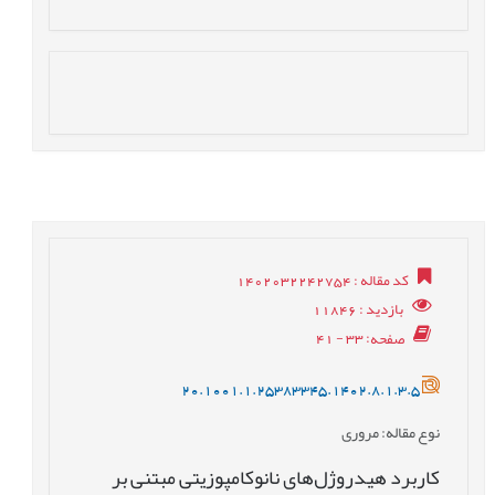
کد مقاله
: 1402032242754
بازدید
: 11846
صفحه
: 33 - 41
20.1001.1.25383345.1402.8.1.3.5
نوع مقاله
: مروری
کاربرد هيدروژل‌های نانوکامپوزیتی مبتنی بر‌