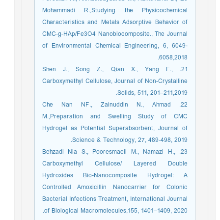
Mohammadi R.,Studying the Physicochemical
Characteristics and Metals Adsorptive Behavior of
CMC-g-HAp/Fe3O4 Nanobiocomposite., The Journal
of Environmental Chemical Engineering, 6, 6049-
6058,2018.
21. Shen J., Song Z., Qian X., Yang F.,
Carboxymethyl Cellulose, Journal of Non-Crystalline
Solids, 511, 201–211,2019.
22. Che Nan NF., Zainuddin N., Ahmad
M.,Preparation and Swelling Study of CMC
Hydrogel as Potential Superabsorbent, Journal of
Science & Technology, 27, 489-498, 2019.
23. Behzadi Nia S., Pooresmaeil M., Namazi H.,
Carboxymethyl Cellulose/ Layered Double
Hydroxides Bio-Nanocomposite Hydrogel: A
Controlled Amoxicillin Nanocarrier for Colonic
Bacterial Infections Treatment, International Journal
of Biological Macromolecules,155, 1401–1409, 2020.