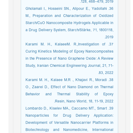
128, 468–479, 2019.
36. Gholamali I., Hosseini SN., Alipour E., Yadollahi
M., Preparation and Characterization of Oxidized
Starch/CuO Nanocomposite Hydrogels Applicable in
a Drug Delivery System, Starch/Stärke, 71, 1800118,
2019.
37. Karami M. H., KalaeeM. R.,Investigation of
Curing Kinetics Modeling of Epoxy Nanocomposites
in the Presence of Nano Graphene Oxide: A Review
Study, Iranian Chemical Engineering Journal, 21, 71-
83, 2022.
38. Karami M. H., Kalaee M.R ., Khajavi R., Moradi
O., Zaarei D., Effect of Nano Diamond on Thermal
Behavior and Thermal Stability of Epoxy
Resin, Nano World, 18, 11-19, 2022.
39. Lombardo D., Kiselev MA., Caccamo MT., Smart
Nanoparticles for Drug Delivery Application:
Development of Versatile Nanocarrier Platforms in
Biotechnology and Nanomedicine, International