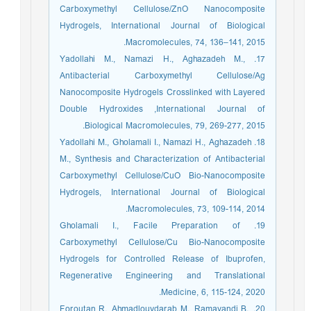
Carboxymethyl Cellulose/ZnO Nanocomposite
Hydrogels, International Journal of Biological
Macromolecules, 74, 136–141, 2015.
17. Yadollahi M., Namazi H., Aghazadeh M.,
Antibacterial Carboxymethyl Cellulose/Ag
Nanocomposite Hydrogels Crosslinked with Layered
Double Hydroxides ,International Journal of
Biological Macromolecules, 79, 269-277, 2015.
18. Yadollahi M., Gholamali I., Namazi H., Aghazadeh
M., Synthesis and Characterization of Antibacterial
Carboxymethyl Cellulose/CuO Bio-Nanocomposite
Hydrogels, International Journal of Biological
Macromolecules, 73, 109-114, 2014.
19. Gholamali I., Facile Preparation of
Carboxymethyl Cellulose/Cu Bio-Nanocomposite
Hydrogels for Controlled Release of Ibuprofen,
Regenerative Engineering and Translational
Medicine, 6, 115-124, 2020.
20. Foroutan R., Ahmadlouydarab M., Ramavandi B.,