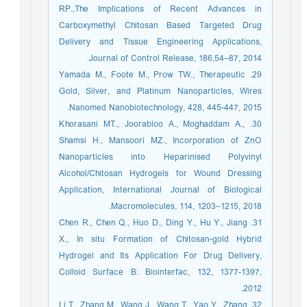
RP.,The Implications of Recent Advances in
Carboxymethyl Chitosan Based Targeted Drug
Delivery and Tissue Engineering Applications,
Journal of Control Release, 186,54–87, 2014.
29. Yamada M., Foote M., Prow TW., Therapeutic
Gold, Silver, and Platinum Nanoparticles, Wires
Nanomed Nanobiotechnology, 428, 445-447, 2015.
30. Khorasani MT., Joorabloo A., Moghaddam A.,
Shamsi H., Mansoori MZ., Incorporation of ZnO
Nanoparticles into Heparinised Polyvinyl
Alcohol/Chitosan Hydrogels for Wound Dressing
Application, International Journal of Biological
Macromolecules, 114, 1203–1215, 2018.
31. Chen R., Chen Q., Huo D., Ding Y., Hu Y., Jiang
X., In situ Formation of Chitosan-gold Hybrid
Hydrogel and Its Application For Drug Delivery,
Colloid Surface B: Biointerfac, 132, 1377-1397,
2012.
32. Li T., Zhang M., Wang J., Wang T., Yao Y., Zhang