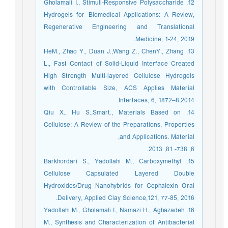
12. Gholamali I., Stimuli-Responsive Polysaccharide
Hydrogels for Biomedical Applications: A Review,
Regenerative Engineering and Translational
Medicine, 1-24, 2019.
13. HeM., Zhao Y., Duan J.,Wang Z., ChenY., Zhang
L., Fast Contact of Solid-Liquid Interface Created
High Strength Multi-layered Cellulose Hydrogels
with Controllable Size, ACS Applies Material
Interfaces, 6, 1872–8,2014.
14. Qiu X., Hu S.,Smart., Materials Based on
Cellulose: A Review of the Preparations, Properties
and Applications. Material,
6, 738- 81, 2013.
15. Barkhordari S., Yadollahi M., Carboxymethyl
Cellulose Capsulated Layered Double
Hydroxides/Drug Nanohybrids for Cephalexin Oral
Delivery, Applied Clay Science,121, 77-85, 2016.
16. Yadollahi M., Gholamali I., Namazi H., Aghazadeh
M., Synthesis and Characterization of Antibacterial