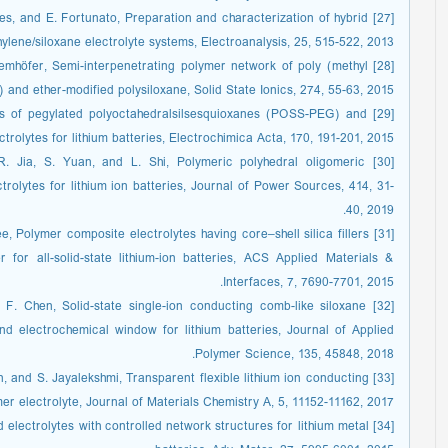
çalves, and E. Fortunato, Preparation and characterization of hybrid
ylene/siloxane electrolyte systems, Electroanalysis, 25, 515-522, 2013.
 Wiemhöfer, Semi-interpenetrating polymer network of poly (methyl
 and ether-modified polysiloxane, Solid State Ionics, 274, 55-63, 2015.
ends of pegylated polyoctahedralsilsesquioxanes (POSS-PEG) and
trolytes for lithium batteries, Electrochimica Acta, 170, 191-201, 2015.
, R. Jia, S. Yuan, and L. Shi, Polymeric polyhedral oligomeric
trolytes for lithium ion batteries, Journal of Power Sources, 414, 31-
40, 2019.
 Lee, Polymer composite electrolytes having core–shell silica fillers
 for all-solid-state lithium-ion batteries, ACS Applied Materials &
Interfaces, 7, 7690-7701, 2015.
nd F. Chen, Solid-state single-ion conducting comb-like siloxane
nd electrochemical window for lithium batteries, Journal of Applied
Polymer Science, 135, 45848, 2018.
Balan, and S. Jayalekshmi, Transparent flexible lithium ion conducting
mer electrolyte, Journal of Materials Chemistry A, 5, 11152-11162, 2017.
rid electrolytes with controlled network structures for lithium metal