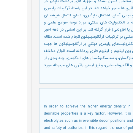
ن سطحی کنترل نشده و تجزیه های برگشت ناپذیر در
تری ها منجر خواهد شد. در این راستا، ترکیبات پلیمری
ايي آسان، اشتعال ناپذیری، دماي انتقال شيشه ای
سه با الکترولیت های سنتی، مورد توجه جوامع علمی و
ا افزودنی) قرار گرفته اند. بر این اساس در دهه اخیر
ني بر ترکيبات ارگانوسيليکون انجام شده است. مقاله
تروليت‌های پليمری مبتني بر ارگانوسيليکون ها جهت
 يون-ليتيوم و ليتيوم-فلزی پرداخته است. انواع مختلف
يلوکسان، و سيلسکيوکسان های اليگومری چند وجهی از
 الکتروشيميايی، و نیز ايمنی باتری های مربوطه مورد
In order to achieve the higher energy density in li
desirable properties is a key factor. However, it i
electrolytes such as irreversible decompositions and
and safety of batteries. In this regard, the use of p