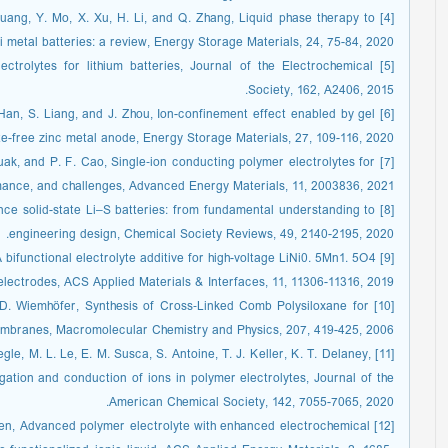
. Huang, Y. Mo, X. Xu, H. Li, and Q. Zhang, Liquid phase therapy to
Li metal batteries: a review, Energy Storage Materials, 24, 75-84, 2020.
ctrolytes for lithium batteries, Journal of the Electrochemical
Society, 162, A2406, 2015.
M. Han, S. Liang, and J. Zhou, Ion-confinement effect enabled by gel
ite-free zinc metal anode, Energy Storage Materials, 27, 109-116, 2020.
arouak, and P. F. Cao, Single‐ion conducting polymer electrolytes for
ormance, and challenges, Advanced Energy Materials, 11, 2003836, 2021.
mance solid-state Li–S batteries: from fundamental understanding to
engineering design, Chemical Society Reviews, 49, 2140-2195, 2020.
, A bifunctional electrolyte additive for high-voltage LiNi0. 5Mn1. 5O4
 electrodes, ACS Applied Materials & Interfaces, 11, 11306-11316, 2019.
H. D. Wiemhöfer, Synthesis of Cross‐Linked Comb Polysiloxane for
mbranes, Macromolecular Chemistry and Physics, 207, 419-425, 2006.
liegle, M. L. Le, E. M. Susca, S. Antoine, T. J. Keller, K. T. Delaney,
ation and conduction of ions in polymer electrolytes, Journal of the
American Chemical Society, 142, 7055-7065, 2020.
F. Chen, Advanced polymer electrolyte with enhanced electrochemical