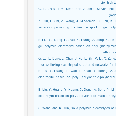
for high 
[20] G. B. Zhou, I. M. Khan, and J. Smid, Solvent-fr
(oxy
[21] Z. Qiu, L. Shi, Z. Wang, J. Mindemark, J. Zhu, 
separator promoting Li+ ion transport in gel poly
[22] B. Liu, Y. Huang, L. Zhao, Y. Huang, A. Song, Y. 
gel polymer electrolyte based on poly (methylmeth
method for
[23] Q. Lu, L. Dong, L. Chen, J. Fu, L. Shi, M. Li, X. Z
cross-linking star-shaped structured networks for l
[24] B. Liu, Y. Huang, H. Cao, L. Zhao, Y. Huang, 
electrolyte based on poly (acrylonitrile-polyhedra
[25] B. Liu, Y. Huang, Y. Huang, X. Deng, A. Song, Y.
electrolyte based on poly (acrylonitrile–maleic anhy
[26] S. Wang and K. Min, Solid polymer electrolytes 