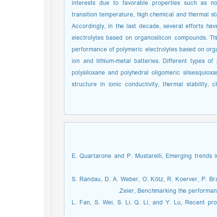
interests due to favorable properties such as non
transition temperature, high chemical and thermal st
Accordingly, in the last decade, several efforts 
electrolytes based on organosilicon compounds. Thi
performance of polymeric electrolytes based on organos
ion and lithium-metal batteries. Different types 
polysiloxane and polyhedral oligomeric silsesquiox
structure in ionic conductivity, thermal stability,
[1] E. Quartarone and P. Mustarelli, Emerging trends i
[2] S. Randau, D. A. Weber, O. Kötz, R. Koerver, P. B
Zeier, Benchmarking the performance
[3] L. Fan, S. Wei, S. Li, Q. Li, and Y. Lu, Recent p