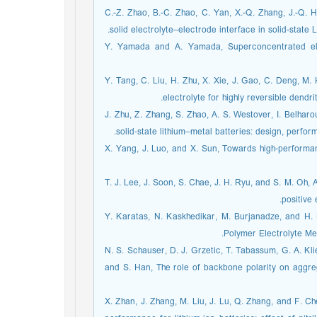
[4] C.-Z. Zhao, B.-C. Zhao, C. Yan, X.-Q. Zhang, J.-Q
solid electrolyte–electrode interface in solid-state 
[5] Y. Yamada and A. Yamada, Superconcentrated ele
[6] Y. Tang, C. Liu, H. Zhu, X. Xie, J. Gao, C. Deng, 
electrolyte for highly reversible dendr
[7] J. Zhu, Z. Zhang, S. Zhao, A. S. Westover, I. Belh
solid‐state lithium–metal batteries: design, perf
[8] X. Yang, J. Luo, and X. Sun, Towards high-perfor
[9] T. J. Lee, J. Soon, S. Chae, J. H. Ryu, and S. M. Oh
positive
[10] Y. Karatas, N. Kaskhedikar, M. Burjanadze, and 
Polymer Electrolyte Me
[11] N. S. Schauser, D. J. Grzetic, T. Tabassum, G. A. K
and S. Han, The role of backbone polarity on aggreg
[12] X. Zhan, J. Zhang, M. Liu, J. Lu, Q. Zhang, and 