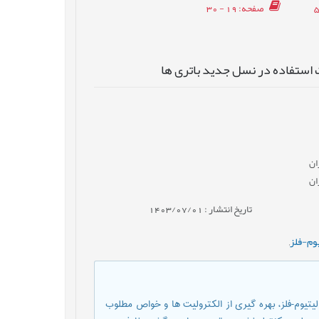
صفحه
: 19 - 30
 استفاده در نسل جدید باتری ها
ان
ان
تاریخ انتشار : 1403/07/01
یوم-فلز
,
یتیوم-فلز، بهره گیری از الکترولیت ها و خواص مطلوب