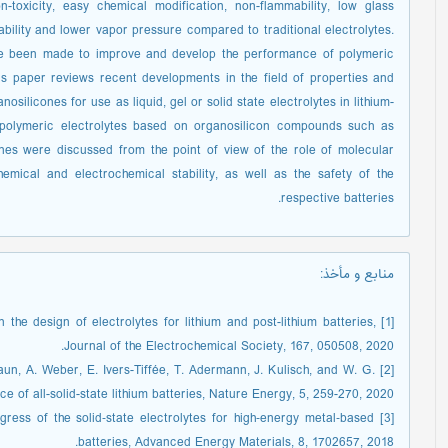
-toxicity, easy chemical modification, non-flammability, low glass
ability and lower vapor pressure compared to traditional electrolytes.
have been made to improve and develop the performance of polymeric
s paper reviews recent developments in the field of properties and
ilicones for use as liquid, gel or solid state electrolytes in lithium-
of polymeric electrolytes based on organosilicon compounds such as
anes were discussed from the point of view of the role of molecular
 chemical and electrochemical stability, as well as the safety of the
respective batteries.
منابع و مأخذ
:
n the design of electrolytes for lithium and post-lithium batteries,
Journal of the Electrochemical Society, 167, 050508, 2020.
raun, A. Weber, E. Ivers-Tiffée, T. Adermann, J. Kulisch, and W. G.
 of all-solid-state lithium batteries, Nature Energy, 5, 259-270, 2020.
rogress of the solid‐state electrolytes for high‐energy metal‐based
batteries, Advanced Energy Materials, 8, 1702657, 2018.