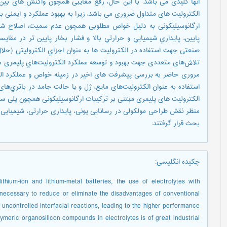
آنها کلیدی می باشد. با این حال، رفع معایبی همچون واکنش های بی
الکترولیت های متداول ضروری می باشد، زیرا به بهبود عملکرد و ایمنی با
ارگانوسیلیکونی به دليل خواص مطلوبی همچون عدم سمیت، اصلاح شيمي
پايين، پايداري شيميايي و حرارتي بالا و فشار بخار پایین تر در مقای
صنعتی جهت استفاده در الکترولیت ها به عنوان اجزاي الکتروليتي (حلال ی
تلاش‌های متعددی جهت بهبود و توسعه عملکرد الکتروليت‌هاي پليمری مبت
مروری حاضر به بررسی پیشرفت های اخیر در زمینه خواص و عملکرد الک
استفاده به عنوان الکتروليت‌های مايع، ژل و یا حالت جامد در باتري‌های
الکترولیت های پليمری مبتنی بر ترکيبات ارگانوسيليکونی همچون پلی س
منظر نقش طراحی مولکولی در رسانايی يونی، پايداری حرارتی، شيميايی و
بحث قرار گرفتند.
چکیده انگلیسی
:
thium-ion and lithium-metal batteries, the use of electrolytes with
s necessary to reduce or eliminate the disadvantages of conventional
 uncontrolled interfacial reactions, leading to the higher performance
olymeric organosilicon compounds in electrolytes is of great industrial