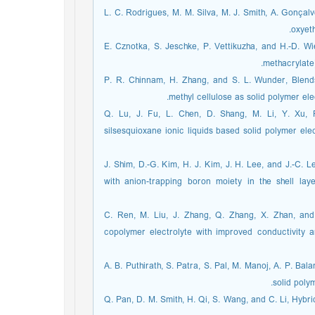
[27] L. C. Rodrigues, M. M. Silva, M. J. Smith, A. Gon
oxyeth
[28] E. Cznotka, S. Jeschke, P. Vettikuzha, and H.-D.
methacrylate)
[29] P. R. Chinnam, H. Zhang, and S. L. Wunder, Bl
methyl cellulose as solid polymer elec
[30] Q. Lu, J. Fu, L. Chen, D. Shang, M. Li, Y. Xu
silsesquioxane ionic liquids based solid polymer elec
[31] J. Shim, D.-G. Kim, H. J. Kim, J. H. Lee, and J.-C.
with anion-trapping boron moiety in the shell layer
[32] C. Ren, M. Liu, J. Zhang, Q. Zhang, X. Zhan, a
copolymer electrolyte with improved conductivity a
[33] A. B. Puthirath, S. Patra, S. Pal, M. Manoj, A. P. 
solid poly
[34] Q. Pan, D. M. Smith, H. Qi, S. Wang, and C. Li, Hyb