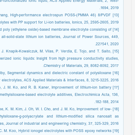
ile-functionalized ionic liquid, ACS Applied Energy Materials, 2, 1685-
1694, 2019.
 Q. Zhang, High-performance electrospun POSS-(PMMA 46) 8/PVDF
lytes with PP support for Li-ion batteries, Ionics, 25, 2595-2605, 2019.
inked poly (ethylene oxide)-based membrane electrolyte consisting of
all-solid-state lithium ion batteries, Journal of Power Sources, 449,
227541, 2020.
iz, J. Knapik-Kowalczuk, M. Vilas, P. Verdía, E. Tojo, and T. Saito,
ized ionic liquids: Insight from high pressure conductivity studies,
Chemistry of Materials, 29, 8082-8092, 2017.
. Colby, Segmental dynamics and dielectric constant of polysiloxane
 electrolytes, ACS Applied Materials & Interfaces, 8, 3215-3225, 2016.
 Cho, J. M. Ko, and R. B. Kaner, Improvement of lithium-ion battery
thylsiloxane-based electrolyte additives, Electrochimica Acta, 136,
182-188, 2014.
. Lee, K. M. Kim, J. Oh, W. I. Cho, and J. M. Ko, Improvement of low-
lsiloxane-g-polyacrylate and lithium-modified silica nanosalt as
ries, Journal of industrial and engineering chemistry, 37, 325-329, 2016.
and C. M. Koo, Hybrid ionogel electrolytes with POSS epoxy networks