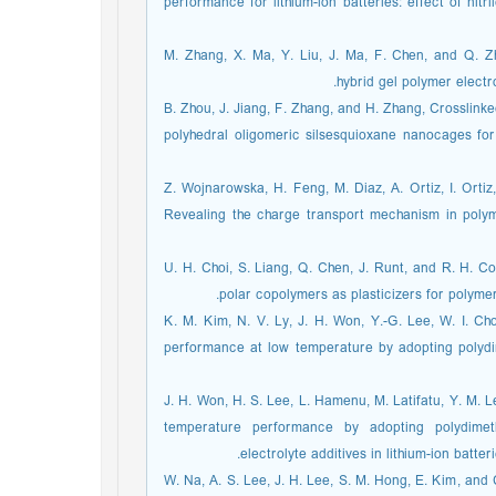
performance for lithium-ion batteries: effect of nitr
[13] M. Zhang, X. Ma, Y. Liu, J. Ma, F. Chen, and
hybrid gel polymer electro
[14] B. Zhou, J. Jiang, F. Zhang, and H. Zhang, Crossl
polyhedral oligomeric silsesquioxane nanocages for 
[15] Z. Wojnarowska, H. Feng, M. Diaz, A. Ortiz, I. Ort
Revealing the charge transport mechanism in polymer
[16] U. H. Choi, S. Liang, Q. Chen, J. Runt, and R. H
polar copolymers as plasticizers for polymer
[17] K. M. Kim, N. V. Ly, J. H. Won, Y.-G. Lee, W. I.
performance at low temperature by adopting polydime
[18] J. H. Won, H. S. Lee, L. Hamenu, M. Latifatu, Y. M
temperature performance by adopting polydimethy
electrolyte additives in lithium-ion batte
[19] W. Na, A. S. Lee, J. H. Lee, S. M. Hong, E. Kim, 