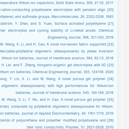
temperature lithium ion capacitors, Solid State Ionics, 309, 27-32, 2017.
ee cation-conducting polysiloxane electrolytes with pendant oligo
ethylene) and sulfonate groups, Macromolecules, 26, 2202-2208, 1993.
K. Edström, Y. Zhao, and S. Yuan, Surface activated polyethylene
mer electrolytes and cycling stability of Li-metal anode, Chemical
Engineering Journal, 368, 321-330, 2019.
Lin, M. Wang, X. Li, and H. Cao, A novel non-woven fabric supported
acrylate-polyhedral oligomeric silsesquioxane) by phase inversion
 lithium ion batteries, Journal of membrane science, 564, 62-72, 2018.
eng, H. Lei, and F. Zheng, Inorganic-organic gel electrolytes with 3D
ithium ion batteries, Chemical Engineering Journal, 393, 124708, 2020.
A. Song, Y. Lin, X. Li, and M. Wang, A novel porous gel polymer
l oligomeric silsesquioxane) with high performances for lithium-ion
batteries, Journal of membrane science, 545, 140-149, 2018.
 Lin, M. Wang, X. Li, Y. Wu, and H. Cao, A novel porous gel polymer
dride) composite by polyhedral oligomeric silsesquioxane for lithium-
ion batteries, Journal of Applied Electrochemistry, 49, 1167-1179, 2019.
of blends of polyurethane and polyether modified polysiloxane and
their ionic conductivity, Polymer, 51, 2621-2628, 2010.