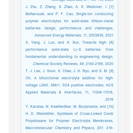
[7] J. Zhu, Z. Zhang, S. Zhao, A. S. Westover, I.
Belharouak, and P. F. Cao, Single‐ion conducting
polymer electrolytes for solid‐state lithium–metal
batteries: design, performance, and challenges,
Advanced Energy Materials, 11, 2003836, 2021.
[8] X. Yang, J. Luo, and X. Sun, Towards high-
performance solid-state Li–S batteries: from
fundamental understanding to engineering design,
Chemical Society Reviews, 49, 2140-2195, 2020.
[9] T. J. Lee, J. Soon, S. Chae, J. H. Ryu, and S. M.
Oh, A bifunctional electrolyte additive for high-
voltage LiNi0. 5Mn1. 5O4 positive electrodes, ACS
Applied Materials & Interfaces, 11, 11306-11316,
2019.
[10] Y. Karatas, N. Kaskhedikar, M. Burjanadze, and
H. D. Wiemhöfer, Synthesis of Cross‐Linked Comb
Polysiloxane for Polymer Electrolyte Membranes,
Macromolecular Chemistry and Physics, 207, 419-