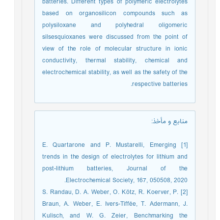
batteries. Different types of polymeric electrolytes
based on organosilicon compounds such as
polysiloxane and polyhedral oligomeric
silsesquioxanes were discussed from the point of
view of the role of molecular structure in ionic
conductivity, thermal stability, chemical and
electrochemical stability, as well as the safety of the
respective batteries.
منابع و مأخذ
:
[1] E. Quartarone and P. Mustarelli, Emerging
trends in the design of electrolytes for lithium and
post-lithium batteries, Journal of the
Electrochemical Society, 167, 050508, 2020.
[2] S. Randau, D. A. Weber, O. Kötz, R. Koerver, P.
Braun, A. Weber, E. Ivers-Tiffée, T. Adermann, J.
Kulisch, and W. G. Zeier, Benchmarking the