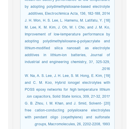
by adopting polydimethylsiloxane-based electrolyte
additives, Electrochimica Acta, 136, 182-188, 2014.
[18] J. H. Won, H. S. Lee, L. Hamenu, M. Latifatu, Y.
M. Lee, K. M. Kim, J. Oh, W. I. Cho, and J. M. Ko,
Improvement of low-temperature performance by
adopting polydimethylsiloxane-g-polyacrylate and
lithium-modified silica nanosalt as electrolyte
additives in lithium-ion batteries, Journal of
industrial and engineering chemistry, 37, 325-329,
2016.
[19] W. Na, A. S. Lee, J. H. Lee, S. M. Hong, E. Kim,
and C. M. Koo, Hybrid ionogel electrolytes with
POSS epoxy networks for high temperature lithium
ion capacitors, Solid State Ionics, 309, 27-32, 2017.
[20] G. B. Zhou, I. M. Khan, and J. Smid, Solvent-
free cation-conducting polysiloxane electrolytes
with pendant oligo (oxyethylene) and sulfonate
groups, Macromolecules, 26, 2202-2208, 1993.