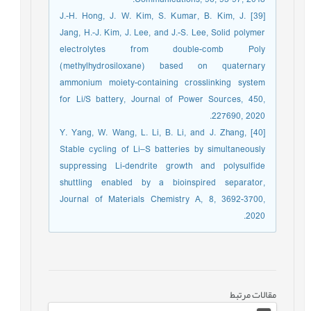
[39] J.-H. Hong, J. W. Kim, S. Kumar, B. Kim, J.
Jang, H.-J. Kim, J. Lee, and J.-S. Lee, Solid polymer
electrolytes from double-comb Poly
(methylhydrosiloxane) based on quaternary
ammonium moiety-containing crosslinking system
for Li/S battery, Journal of Power Sources, 450,
227690, 2020.
[40] Y. Yang, W. Wang, L. Li, B. Li, and J. Zhang,
Stable cycling of Li–S batteries by simultaneously
suppressing Li-dendrite growth and polysulfide
shuttling enabled by a bioinspired separator,
Journal of Materials Chemistry A, 8, 3692-3700,
2020.
مقالات مرتبط