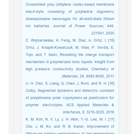
Crosslinked poly (ethylene oxide)-based membrane
electrolyte consisting of polyhedral oligomeric
silsesquioxane nanocages for all-solid-state lithium
ion batteries, Journal of Power Sources, 449,
227541, 2020.
[15] Z. Wojnarowska, H. Feng, M. Diaz, A. Ortiz, I.
Ortiz, J. Knapik-Kowalczuk, M. Vilas, P. Verdía, E.
Tojo, and T. Saito, Revealing the charge transport
mechanism in polymerized ionic liquids: Insight from
high pressure conductivity studies, Chemistry of
Materials, 29, 8082-8092, 2017.
[16] U. H. Choi, S. Liang, Q. Chen, J. Runt, and R. H.
Colby, Segmental dynamics and dielectric constant
of polysiloxane polar copolymers as plasticizers for
polymer electrolytes, ACS Applied Materials &
Interfaces, 8, 3215-3225, 2016.
[17] K. M. Kim, N. V. Ly, J. H. Won, Y.-G. Lee, W. I.
Cho, J. M. Ko, and R. B. Kaner, Improvement of
lithium-ion battery performance at low temperature