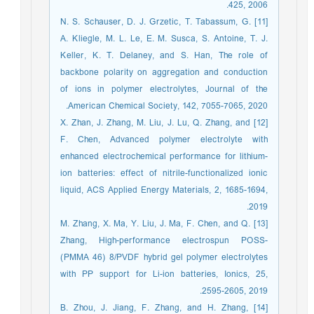
425, 2006.
[11] N. S. Schauser, D. J. Grzetic, T. Tabassum, G.
A. Kliegle, M. L. Le, E. M. Susca, S. Antoine, T. J.
Keller, K. T. Delaney, and S. Han, The role of
backbone polarity on aggregation and conduction
of ions in polymer electrolytes, Journal of the
American Chemical Society, 142, 7055-7065, 2020.
[12] X. Zhan, J. Zhang, M. Liu, J. Lu, Q. Zhang, and
F. Chen, Advanced polymer electrolyte with
enhanced electrochemical performance for lithium-
ion batteries: effect of nitrile-functionalized ionic
liquid, ACS Applied Energy Materials, 2, 1685-1694,
2019.
[13] M. Zhang, X. Ma, Y. Liu, J. Ma, F. Chen, and Q.
Zhang, High-performance electrospun POSS-
(PMMA 46) 8/PVDF hybrid gel polymer electrolytes
with PP support for Li-ion batteries, Ionics, 25,
2595-2605, 2019.
[14] B. Zhou, J. Jiang, F. Zhang, and H. Zhang,