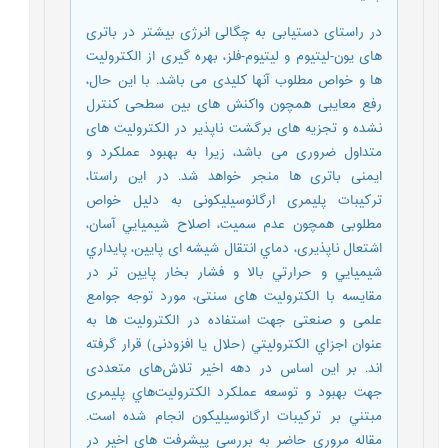
در راستای دستیابی به چگالی انرژی بیشتر در باتری
های یون-لیتیوم و لیتیوم-فلز، بهره گیری از الکترولیت
ها و خواص مطلوب آنها کلیدی می باشد. با این حال،
رفع معایبی همچون واکنش های بین سطحی کنترل
نشده و تجزیه های برگشت ناپذیر در الکترولیت های
متداول ضروری می باشد، زیرا به بهبود عملکرد و
ایمنی باتری ها منجر خواهد شد. در این راستا،
ترکیبات پلیمری ارگانوسیلیکونی به دليل خواص
مطلوبی همچون عدم سمیت، اصلاح شيميايي آسان،
اشتعال ناپذیری، دماي انتقال شيشه ای پايين، پايداري
شيميايي و حرارتي بالا و فشار بخار پایین تر در
مقایسه با الکترولیت های سنتی، مورد توجه جوامع
علمی و صنعتی جهت استفاده در الکترولیت ها به
عنوان اجزاي الکتروليتي (حلال یا افزودنی) قرار گرفته
اند. بر این اساس در دهه اخیر تلاش‌های متعددی
جهت بهبود و توسعه عملکرد الکتروليت‌هاي پليمری
مبتني بر ترکيبات ارگانوسيليکون انجام شده است.
مقاله مروری حاضر به بررسی پیشرفت های اخیر در