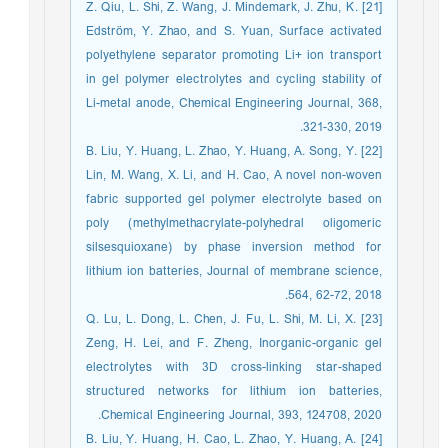
[21] Z. Qiu, L. Shi, Z. Wang, J. Mindemark, J. Zhu, K.
Edström, Y. Zhao, and S. Yuan, Surface activated
polyethylene separator promoting Li+ ion transport
in gel polymer electrolytes and cycling stability of
Li-metal anode, Chemical Engineering Journal, 368,
321-330, 2019.
[22] B. Liu, Y. Huang, L. Zhao, Y. Huang, A. Song, Y.
Lin, M. Wang, X. Li, and H. Cao, A novel non-woven
fabric supported gel polymer electrolyte based on
poly (methylmethacrylate-polyhedral oligomeric
silsesquioxane) by phase inversion method for
lithium ion batteries, Journal of membrane science,
564, 62-72, 2018.
[23] Q. Lu, L. Dong, L. Chen, J. Fu, L. Shi, M. Li, X.
Zeng, H. Lei, and F. Zheng, Inorganic-organic gel
electrolytes with 3D cross-linking star-shaped
structured networks for lithium ion batteries,
Chemical Engineering Journal, 393, 124708, 2020.
[24] B. Liu, Y. Huang, H. Cao, L. Zhao, Y. Huang, A.