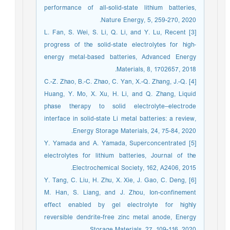
performance of all-solid-state lithium batteries,
Nature Energy, 5, 259-270, 2020.
[3] L. Fan, S. Wei, S. Li, Q. Li, and Y. Lu, Recent
progress of the solid‐state electrolytes for high‐
energy metal‐based batteries, Advanced Energy
Materials, 8, 1702657, 2018.
[4] C.-Z. Zhao, B.-C. Zhao, C. Yan, X.-Q. Zhang, J.-Q.
Huang, Y. Mo, X. Xu, H. Li, and Q. Zhang, Liquid
phase therapy to solid electrolyte–electrode
interface in solid-state Li metal batteries: a review,
Energy Storage Materials, 24, 75-84, 2020.
[5] Y. Yamada and A. Yamada, Superconcentrated
electrolytes for lithium batteries, Journal of the
Electrochemical Society, 162, A2406, 2015.
[6] Y. Tang, C. Liu, H. Zhu, X. Xie, J. Gao, C. Deng,
M. Han, S. Liang, and J. Zhou, Ion-confinement
effect enabled by gel electrolyte for highly
reversible dendrite-free zinc metal anode, Energy
Storage Materials, 27, 109-116, 2020.