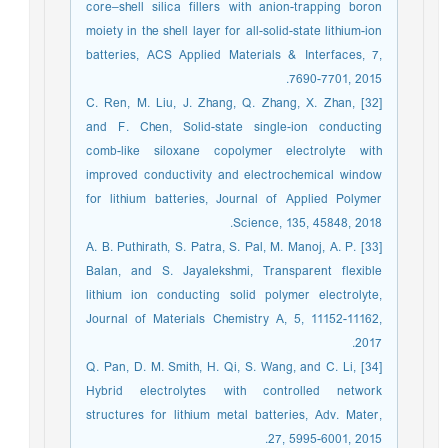
core–shell silica fillers with anion-trapping boron
moiety in the shell layer for all-solid-state lithium-ion
batteries, ACS Applied Materials & Interfaces, 7,
7690-7701, 2015.
[32] C. Ren, M. Liu, J. Zhang, Q. Zhang, X. Zhan,
and F. Chen, Solid-state single-ion conducting
comb-like siloxane copolymer electrolyte with
improved conductivity and electrochemical window
for lithium batteries, Journal of Applied Polymer
Science, 135, 45848, 2018.
[33] A. B. Puthirath, S. Patra, S. Pal, M. Manoj, A. P.
Balan, and S. Jayalekshmi, Transparent flexible
lithium ion conducting solid polymer electrolyte,
Journal of Materials Chemistry A, 5, 11152-11162,
2017.
[34] Q. Pan, D. M. Smith, H. Qi, S. Wang, and C. Li,
Hybrid electrolytes with controlled network
structures for lithium metal batteries, Adv. Mater,
27, 5995-6001, 2015.