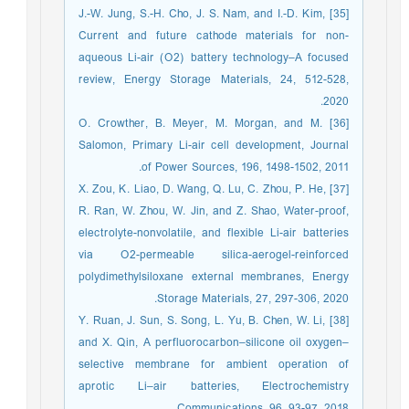
[35] J.-W. Jung, S.-H. Cho, J. S. Nam, and I.-D. Kim,
Current and future cathode materials for non-
aqueous Li-air (O2) battery technology–A focused
review, Energy Storage Materials, 24, 512-528,
2020.
[36] O. Crowther, B. Meyer, M. Morgan, and M.
Salomon, Primary Li-air cell development, Journal
of Power Sources, 196, 1498-1502, 2011.
[37] X. Zou, K. Liao, D. Wang, Q. Lu, C. Zhou, P. He,
R. Ran, W. Zhou, W. Jin, and Z. Shao, Water-proof,
electrolyte-nonvolatile, and flexible Li-air batteries
via O2-permeable silica-aerogel-reinforced
polydimethylsiloxane external membranes, Energy
Storage Materials, 27, 297-306, 2020.
[38] Y. Ruan, J. Sun, S. Song, L. Yu, B. Chen, W. Li,
and X. Qin, A perfluorocarbon–silicone oil oxygen–
selective membrane for ambient operation of
aprotic Li–air batteries, Electrochemistry
Communications, 96, 93-97, 2018.