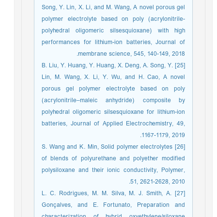
Song, Y. Lin, X. Li, and M. Wang, A novel porous gel
polymer electrolyte based on poly (acrylonitrile-
polyhedral oligomeric silsesquioxane) with high
performances for lithium-ion batteries, Journal of
membrane science, 545, 140-149, 2018.
[25] B. Liu, Y. Huang, Y. Huang, X. Deng, A. Song, Y.
Lin, M. Wang, X. Li, Y. Wu, and H. Cao, A novel
porous gel polymer electrolyte based on poly
(acrylonitrile–maleic anhydride) composite by
polyhedral oligomeric silsesquioxane for lithium-ion
batteries, Journal of Applied Electrochemistry, 49,
1167-1179, 2019.
[26] S. Wang and K. Min, Solid polymer electrolytes
of blends of polyurethane and polyether modified
polysiloxane and their ionic conductivity, Polymer,
51, 2621-2628, 2010.
[27] L. C. Rodrigues, M. M. Silva, M. J. Smith, A.
Gonçalves, and E. Fortunato, Preparation and
characterization of hybrid oxyethylene/siloxane