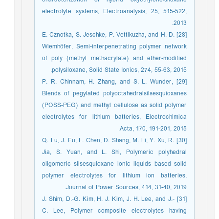
electrolyte systems, Electroanalysis, 25, 515-522,
2013.
[28] E. Cznotka, S. Jeschke, P. Vettikuzha, and H.-D.
Wiemhöfer, Semi-interpenetrating polymer network
of poly (methyl methacrylate) and ether-modified
polysiloxane, Solid State Ionics, 274, 55-63, 2015.
[29] P. R. Chinnam, H. Zhang, and S. L. Wunder,
Blends of pegylated polyoctahedralsilsesquioxanes
(POSS-PEG) and methyl cellulose as solid polymer
electrolytes for lithium batteries, Electrochimica
Acta, 170, 191-201, 2015.
[30] Q. Lu, J. Fu, L. Chen, D. Shang, M. Li, Y. Xu, R.
Jia, S. Yuan, and L. Shi, Polymeric polyhedral
oligomeric silsesquioxane ionic liquids based solid
polymer electrolytes for lithium ion batteries,
Journal of Power Sources, 414, 31-40, 2019.
[31] J. Shim, D.-G. Kim, H. J. Kim, J. H. Lee, and J.-
C. Lee, Polymer composite electrolytes having