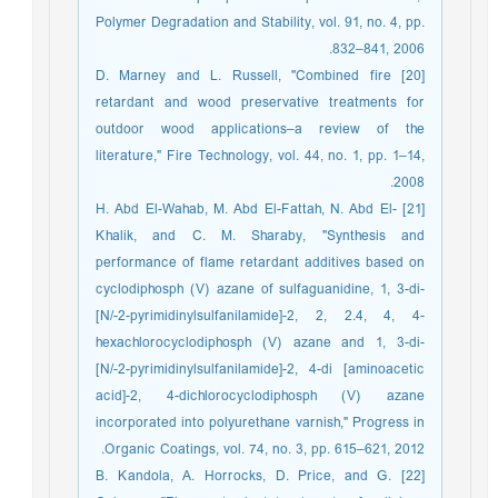
Polymer Degradation and Stability, vol. 91, no. 4, pp.
832–841, 2006.
[20] D. Marney and L. Russell, "Combined fire
retardant and wood preservative treatments for
outdoor wood applications–a review of the
literature," Fire Technology, vol. 44, no. 1, pp. 1–14,
2008.
[21] H. Abd El-Wahab, M. Abd El-Fattah, N. Abd El-
Khalik, and C. M. Sharaby, "Synthesis and
performance of flame retardant additives based on
cyclodiphosph (V) azane of sulfaguanidine, 1, 3-di-
[N/-2-pyrimidinylsulfanilamide]-2, 2, 2.4, 4, 4-
hexachlorocyclodiphosph (V) azane and 1, 3-di-
[N/-2-pyrimidinylsulfanilamide]-2, 4-di [aminoacetic
acid]-2, 4-dichlorocyclodiphosph (V) azane
incorporated into polyurethane varnish," Progress in
Organic Coatings, vol. 74, no. 3, pp. 615–621, 2012.
[22] B. Kandola, A. Horrocks, D. Price, and G.