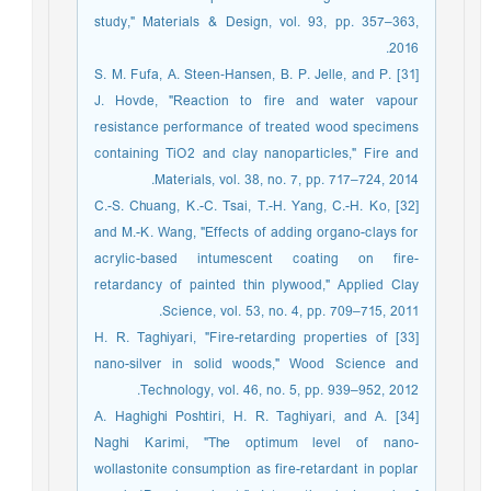
study," Materials & Design, vol. 93, pp. 357–363,
2016.
[31] S. M. Fufa, A. Steen‐Hansen, B. P. Jelle, and P.
J. Hovde, "Reaction to fire and water vapour
resistance performance of treated wood specimens
containing TiO2 and clay nanoparticles," Fire and
Materials, vol. 38, no. 7, pp. 717–724, 2014.
[32] C.-S. Chuang, K.-C. Tsai, T.-H. Yang, C.-H. Ko,
and M.-K. Wang, "Effects of adding organo-clays for
acrylic-based intumescent coating on fire-
retardancy of painted thin plywood," Applied Clay
Science, vol. 53, no. 4, pp. 709–715, 2011.
[33] H. R. Taghiyari, "Fire-retarding properties of
nano-silver in solid woods," Wood Science and
Technology, vol. 46, no. 5, pp. 939–952, 2012.
[34] A. Haghighi Poshtiri, H. R. Taghiyari, and A.
Naghi Karimi, "The optimum level of nano-
wollastonite consumption as fire-retardant in poplar