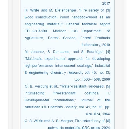
2017.
[3] R. White and M. Dietenberger, "Fire safety of
wood construction. Wood handbook‑wood as an
engineering material," General technical report
FPL‑GTR‑190. Madison: US Department of
Agriculture, Forest Service, Forest Products
Laboratory, 2010.
[4] M. Jimenez, S. Duquesne, and S. Bourbigot,
"Multiscale experimental approach for developing
high-performance intumescent coatings," Industrial
& engineering chemistry research, vol. 45, no. 13,
pp. 4500–4508, 2006.
[5] G. B. Verburg et al., "Water-resistant, oil-based,
intumescing fire-retardant coatings. I.
Developmental formulations," Journal of the
American Oil Chemists Society, vol. 41, no. 10, pp.
670–674, 1964.
[6] C. A. Wilkie and A. B. Morgan, Fire retardancy of
polymeric materials. CRC press, 2024.