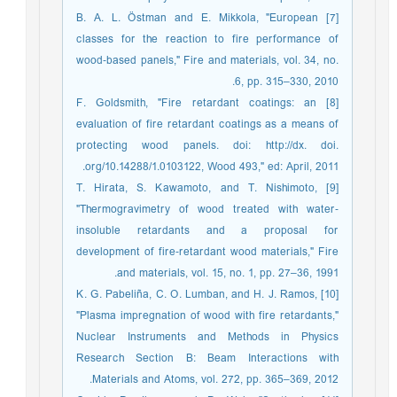
[7] B. A. L. Östman and E. Mikkola, "European
classes for the reaction to fire performance of
wood‐based panels," Fire and materials, vol. 34, no.
6, pp. 315–330, 2010.
[8] F. Goldsmith, "Fire retardant coatings: an
evaluation of fire retardant coatings as a means of
protecting wood panels. doi: http://dx. doi.
org/10.14288/1.0103122, Wood 493," ed: April, 2011.
[9] T. Hirata, S. Kawamoto, and T. Nishimoto,
"Thermogravimetry of wood treated with water‐
insoluble retardants and a proposal for
development of fire‐retardant wood materials," Fire
and materials, vol. 15, no. 1, pp. 27–36, 1991.
[10] K. G. Pabeliña, C. O. Lumban, and H. J. Ramos,
"Plasma impregnation of wood with fire retardants,"
Nuclear Instruments and Methods in Physics
Research Section B: Beam Interactions with
Materials and Atoms, vol. 272, pp. 365–369, 2012.