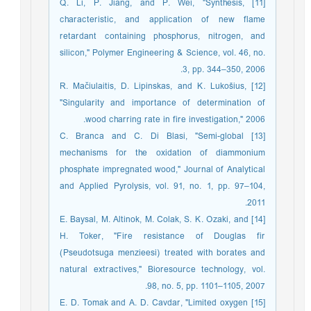
[11] Q. Li, P. Jiang, and P. Wei, "Synthesis,
characteristic, and application of new flame
retardant containing phosphorus, nitrogen, and
silicon," Polymer Engineering & Science, vol. 46, no.
3, pp. 344–350, 2006.
[12] R. Mačiulaitis, D. Lipinskas, and K. Lukošius,
"Singularity and importance of determination of
wood charring rate in fire investigation," 2006.
[13] C. Branca and C. Di Blasi, "Semi-global
mechanisms for the oxidation of diammonium
phosphate impregnated wood," Journal of Analytical
and Applied Pyrolysis, vol. 91, no. 1, pp. 97–104,
2011.
[14] E. Baysal, M. Altinok, M. Colak, S. K. Ozaki, and
H. Toker, "Fire resistance of Douglas fir
(Pseudotsuga menzieesi) treated with borates and
natural extractives," Bioresource technology, vol.
98, no. 5, pp. 1101–1105, 2007.
[15] E. D. Tomak and A. D. Cavdar, "Limited oxygen