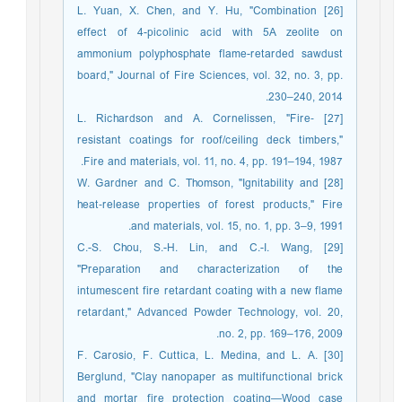
[26] L. Yuan, X. Chen, and Y. Hu, "Combination
effect of 4-picolinic acid with 5A zeolite on
ammonium polyphosphate flame-retarded sawdust
board," Journal of Fire Sciences, vol. 32, no. 3, pp.
230–240, 2014.
[27] L. Richardson and A. Cornelissen, "Fire‐
resistant coatings for roof/ceiling deck timbers,"
Fire and materials, vol. 11, no. 4, pp. 191–194, 1987.
[28] W. Gardner and C. Thomson, "Ignitability and
heat‐release properties of forest products," Fire
and materials, vol. 15, no. 1, pp. 3–9, 1991.
[29] C.-S. Chou, S.-H. Lin, and C.-I. Wang,
"Preparation and characterization of the
intumescent fire retardant coating with a new flame
retardant," Advanced Powder Technology, vol. 20,
no. 2, pp. 169–176, 2009.
[30] F. Carosio, F. Cuttica, L. Medina, and L. A.
Berglund, "Clay nanopaper as multifunctional brick
and mortar fire protection coating—Wood case