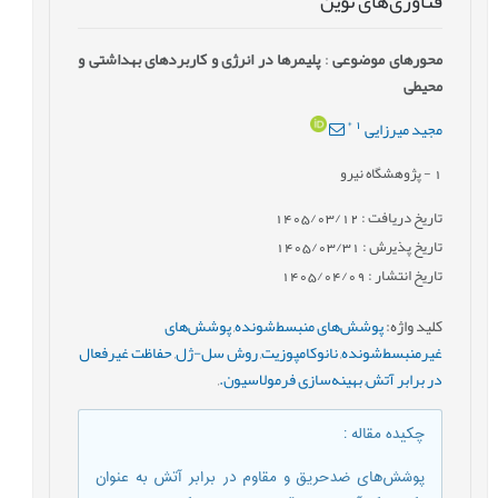
فناوری‌های نوین
محورهای موضوعی
:
پلیمرها در انرژی و کاربردهای بهداشتی و
محیطی
*
1
مجید میرزایی
1
- پژوهشگاه نیرو
تاریخ دریافت : 1405/03/12
تاریخ پذیرش : 1405/03/31
تاریخ انتشار : 1405/04/09
کلید واژه
:
پوشش‌های منبسط‌شونده
,
پوشش‌های
غیرمنبسط‌شونده
,
نانوکامپوزیت
,
روش سل-ژل
,
حفاظت غیرفعال
در برابر آتش
,
بهینه‌سازی فرمولاسیون.
,
چکیده مقاله
:
پوشش‌های ضدحریق و مقاوم در برابر آتش به عنوان