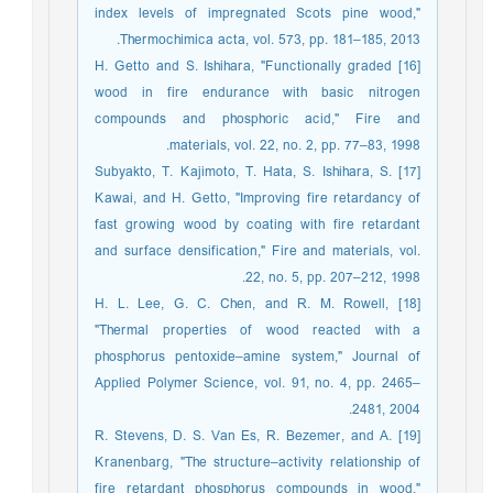
index levels of impregnated Scots pine wood,"
Thermochimica acta, vol. 573, pp. 181–185, 2013.
[16] H. Getto and S. Ishihara, "Functionally graded
wood in fire endurance with basic nitrogen
compounds and phosphoric acid," Fire and
materials, vol. 22, no. 2, pp. 77–83, 1998.
[17] Subyakto, T. Kajimoto, T. Hata, S. Ishihara, S.
Kawai, and H. Getto, "Improving fire retardancy of
fast growing wood by coating with fire retardant
and surface densification," Fire and materials, vol.
22, no. 5, pp. 207–212, 1998.
[18] H. L. Lee, G. C. Chen, and R. M. Rowell,
"Thermal properties of wood reacted with a
phosphorus pentoxide–amine system," Journal of
Applied Polymer Science, vol. 91, no. 4, pp. 2465–
2481, 2004.
[19] R. Stevens, D. S. Van Es, R. Bezemer, and A.
Kranenbarg, "The structure–activity relationship of
fire retardant phosphorus compounds in wood,"