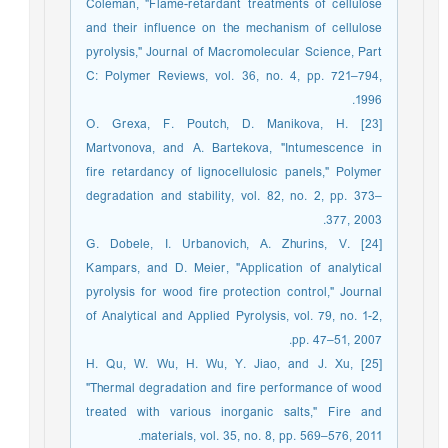
Coleman, "Flame-retardant treatments of cellulose
and their influence on the mechanism of cellulose
pyrolysis," Journal of Macromolecular Science, Part
C: Polymer Reviews, vol. 36, no. 4, pp. 721–794,
1996.
[23] O. Grexa, F. Poutch, D. Manikova, H.
Martvonova, and A. Bartekova, "Intumescence in
fire retardancy of lignocellulosic panels," Polymer
degradation and stability, vol. 82, no. 2, pp. 373–
377, 2003.
[24] G. Dobele, I. Urbanovich, A. Zhurins, V.
Kampars, and D. Meier, "Application of analytical
pyrolysis for wood fire protection control," Journal
of Analytical and Applied Pyrolysis, vol. 79, no. 1-2,
pp. 47–51, 2007.
[25] H. Qu, W. Wu, H. Wu, Y. Jiao, and J. Xu,
"Thermal degradation and fire performance of wood
treated with various inorganic salts," Fire and
materials, vol. 35, no. 8, pp. 569–576, 2011.