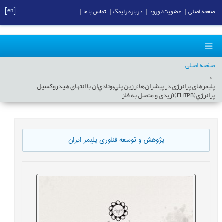
[en]
صفحه اصلی
|
عضویت/ ورود
|
درباره رایمگ
|
تماس با ما
|
صفحه اصلی
پلیمرهای پرانرژی در پیشران‌ها:رزین پلي‌بوتادي‌ان با انتهاي هيدروکسيل
پرانرژي(EHTPB)آزیدی و متصل به فلز
پژوهش و توسعه فناوری پلیمر ایران