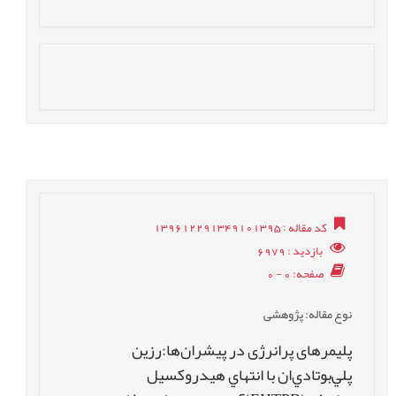
کد مقاله
: 139612291349101395
بازدید
: 6979
صفحه
: 0 - 0
نوع مقاله
: پژوهشی
پلیمرهای پرانرژی در پیشران‌ها:رزین
پلي‌بوتادي‌ان با انتهاي هيدروکسيل