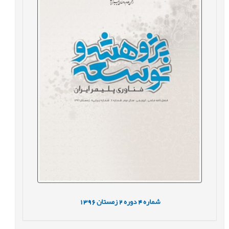
شماره
4
دوره
2
زمستان
1396