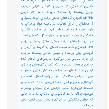
بسياري از موارد جرم مرده محسوب مي‌شود که
تأثيري در انرژي کل خروجي ندارد و کارايي ترکيب
نهايي پيشرانه را محدود مي‌کند. عامل دار کردن
HTPBبا افزودن گروه‌هاي عاملي پرانرژي، توجه بسياري
از محققان را براي فعاليت در زمينه مواد پرانرژي به
خود جلب کرده است.علت این امر افزايش آنتالپي
تشکيل فرمول بندی و بهبود موازنه کل اکسيژن است.
در اين پژوهش ابتدا روش سنتز وخواص رزين
HTPBپرانرژي شده توسط اتصال به گروه‌های آزیدی و
فروسنی بيان مي‌شود و سپس خواص پيشرانه بر پايه
آن مورد بررسي قرار مي‌گيرد. بررسی‌های انجام شده
در این پژوهش نشان داد که اتصال گروه‌های پرانرژی
آزیدی بهHTPBعلاوه بر افزایش محتوای انرژی، منجر به
بهبود خواص مکانیکی نیز می‌شود.اتصال شیمیایی
گروه‌های پرانرژی فلزی مانند فروسن به HTPB(به جای
اختلاط فیزیکی) سبب افزایش نرخ سوزش پیشرانه
می‌شود؛چراکه بازده کاتالیزوری بالاتری دارد، درحالی
که خواص مکانیکی در آن کم و بیش بدون تغییر باقی
می‌ماند.