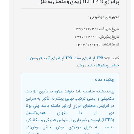
پرانرژي(EHTPB)آزیدی و متصل به فلز
محورهای موضوعی
:
تاریخ دریافت : 1396/12/29
تاریخ پذیرش : 1396/12/29
تاریخ انتشار : 1396/12/29
کلید واژه
:
HTPBپرانرژي
,
سنتز HTPBپرانرژي
,
آزید
,
فروسن و
خواص پيشرانه جامد مرکب
,
چکیده مقاله
:
پیونددهنده مناسب بايد بتواند علاوه بر تأمين الزامات
مکانيکي و ايمني ترکيب نهايي پيشرانه، تأثير به سزايي
در افزايش محتواي انرژي آن نيز داشته باشد. پلي بوتا
دي ان با انتهاي هيدروکسيل
(HTPB)باوجودبرخورداري از خواص فيزيکي و مکانيکي
مناسب، به دليل پرانرژی نبودن (خنثی بودن)در