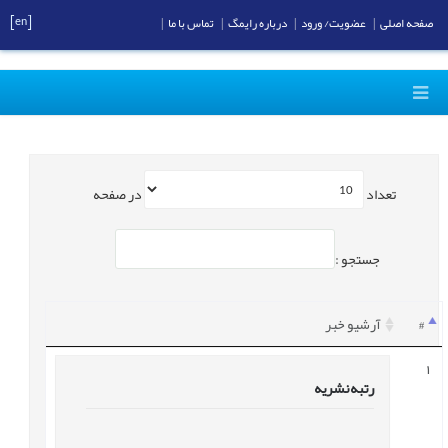
[en]
صفحه اصلی
|
عضویت/ ورود
|
درباره رایمگ
|
تماس با ما
|
تعداد
در صفحه
جستجو :
#
آرشیو خبر
1
رتبه نشریه