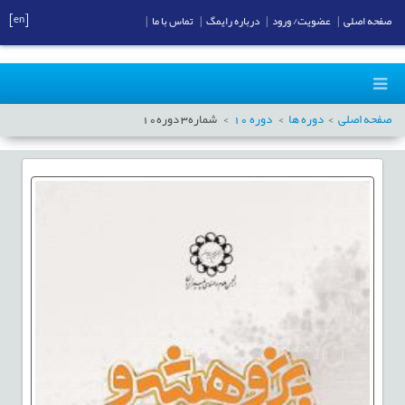
[en]
صفحه اصلی
|
عضویت/ ورود
|
درباره رایمگ
|
تماس با ما
|
صفحه اصلی
دوره ها
دوره
10
شماره
3
دوره
10