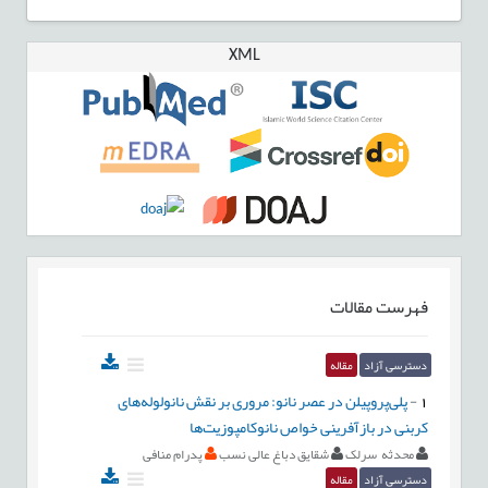
XML
فهرست مقالات
دسترسی آزاد
مقاله
1
-
پلی‌پروپیلن در عصر نانو: مروری بر نقش نانولوله‌های
کربنی در بازآفرینی خواص نانوکامپوزیت‌ها
محدثه سرلک
شقایق دباغ عالی نسب
پدرام منافی
دسترسی آزاد
مقاله