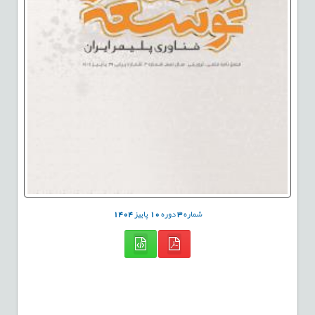
شماره
3
دوره
10
پاییز
1404