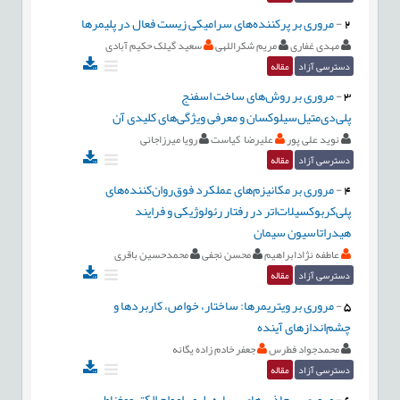
2
-
مروری بر پرکننده‌های سرامیکی زیست فعال در پلیمرها
مهدی غفاری
مریم شکراللهی
سعید گیلک حکیم آبادی
دسترسی آزاد
مقاله
3
-
مروری بر روش‌های ساخت اسفنج
پلی‌دی‌متیل‌سیلوکسان و معرفی ویژگی‌های کلیدی آن
نوید علی پور
علیرضا کیاست
رویا میرزاجانی
دسترسی آزاد
مقاله
4
-
مروری بر مکانیزم‌های عملکرد فوق‌روان‌کننده‌های
پلی‌کربوکسیلات‌اتر در رفتار رئولوژیکی و فرایند
هیدراتاسیون سیمان
عاطفه نژادابراهیم
محسن نجفی
محمدحسین باقری
دسترسی آزاد
مقاله
5
-
مروری بر ویتریمرها: ساختار، خواص، کاربردها و
چشم‌اندازهای آینده
محمدجواد فطرس
جعفر خادم زاده يگانه
دسترسی آزاد
مقاله
6
-
مروری بر جاذب‌های بر پایه پلیمر امواج الکترومغناطیسی