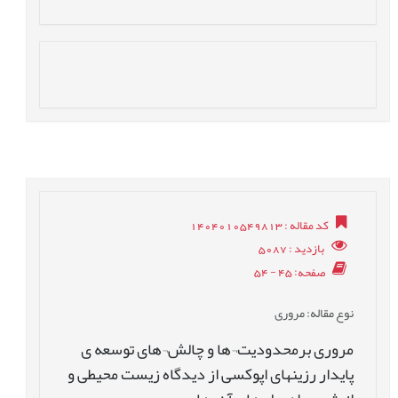
کد مقاله
: 1404010549813
بازدید
: 5087
صفحه
: 45 - 54
نوع مقاله
: مروری
مروری برمحدودیت¬ها و چالش¬های توسعه ی
پایدار رزینهای اپوکسی از دیدگاه زیست محیطی و