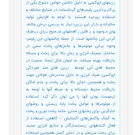
رزین­های اپوکسی به دلیل داشتن خواص متنوع یکی از
پرکاربرد­ترین پلیمر­های گرماسخت در صنایع مختلف و
استفاده روزمره هستند. با توجه به افزایش تولید
سالیانه و بازار این رزین؛ نیاز به بررسی برخی چالش­
های موجود و یافتن راه­حل­های صحیح برای برطرف
کردن این چالش­ها است. از جمله چالش­های این پلیمر؛
وجود برخی مونومر­ها و عامل‌های پخت سمی در
ساختار، مصرف انرژی و زمان بالا برای پخت و مساله
بازیافت بهینه می­باشد. به عنوان مثال ایجاد سمیت در
محیط های آبی توسط رزین ­های ضد خوردگی
اپوکسی، صرف انرژی به دلیل مدت‌زمان طولانی جهت
پخت و همچنین دمای بالا برای پخت، و عدم امکان
بازیافت محیط دوستانه و به صرفه آنها با توجه به
ترموست بودن آنها را می توان ذکر کرد .استفاده
از مونومرها و عوامل پخت پایه زیستی و روش­های
جایگزین برای پخت­های سنتی، مانند پخت نوری و پخت
به کمک واکنش‌های اکسایش – کاهش، استفاده از
فعال کننده­های زیست­سازگار، و منابع انرژی جدید،
برای پخت سریعتر و در دمای کمتر، همچنین استفاده