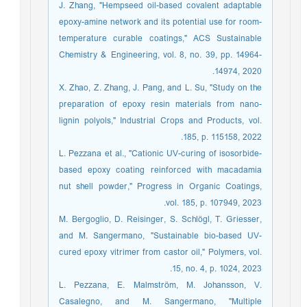
J. Zhang, "Hempseed oil-based covalent adaptable
epoxy-amine network and its potential use for room-
temperature curable coatings," ACS Sustainable
Chemistry & Engineering, vol. 8, no. 39, pp. 14964-
14974, 2020.
X. Zhao, Z. Zhang, J. Pang, and L. Su, "Study on the
preparation of epoxy resin materials from nano-
lignin polyols," Industrial Crops and Products, vol.
185, p. 115158, 2022.
L. Pezzana et al., "Cationic UV-curing of isosorbide-
based epoxy coating reinforced with macadamia
nut shell powder," Progress in Organic Coatings,
vol. 185, p. 107949, 2023.
M. Bergoglio, D. Reisinger, S. Schlögl, T. Griesser,
and M. Sangermano, "Sustainable bio-based UV-
cured epoxy vitrimer from castor oil," Polymers, vol.
15, no. 4, p. 1024, 2023.
L. Pezzana, E. Malmström, M. Johansson, V.
Casalegno, and M. Sangermano, "Multiple