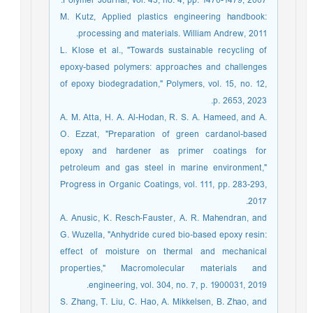
Polymer Journal, vol. 43, no. 4, pp. 1470-1479, 2007.
M. Kutz, Applied plastics engineering handbook:
processing and materials. William Andrew, 2011.
L. Klose et al., "Towards sustainable recycling of
epoxy-based polymers: approaches and challenges
of epoxy biodegradation," Polymers, vol. 15, no. 12,
p. 2653, 2023.
A. M. Atta, H. A. Al-Hodan, R. S. A. Hameed, and A.
O. Ezzat, "Preparation of green cardanol-based
epoxy and hardener as primer coatings for
petroleum and gas steel in marine environment,"
Progress in Organic Coatings, vol. 111, pp. 283-293,
2017.
A. Anusic, K. Resch‐Fauster, A. R. Mahendran, and
G. Wuzella, "Anhydride cured bio‐based epoxy resin:
effect of moisture on thermal and mechanical
properties," Macromolecular materials and
engineering, vol. 304, no. 7, p. 1900031, 2019.
S. Zhang, T. Liu, C. Hao, A. Mikkelsen, B. Zhao, and