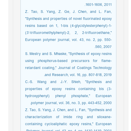
1601-1606, 2011.
Z. Tao, S. Yang, Z. Ge, J. Chen, and L. Fan,
"Synthesis and properties of novel fluorinated epoxy
resins based on 1, 1-bis (4-glycidylesterphenyl)-1-
(3′-trifluoromethylphenyl)-2, 2, 2-trifluoroethane,"
European polymer journal, vol. 43, no. 2, pp. 550-
560, 2007.
S. Mestry and S. Mhaske, "Synthesis of epoxy resins
using phosphorus-based precursors for flame-
retardant coating," Journal of Coatings Technology
and Research, vol. 16, pp. 807-818, 2019.
C.-S. Wang and J.-Y. Shieh, "Synthesis and
properties of epoxy resins containing bis (3-
hydroxyphenyl) phenyl phosphate," European
polymer journal, vol. 36, no. 3, pp. 443-452, 2000.
Z. Tao, S. Yang, J. Chen, and L. Fan, "Synthesis and
characterization of imide ring and siloxane-
containing cycloaliphatic epoxy resins," European