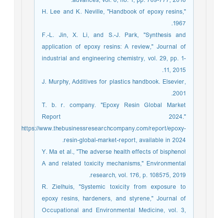
advances, vol. 6, no. 1, pp. 769-777, 2016.
H. Lee and K. Neville, "Handbook of epoxy resins,"
1967.
F.-L. Jin, X. Li, and S.-J. Park, "Synthesis and
application of epoxy resins: A review," Journal of
industrial and engineering chemistry, vol. 29, pp. 1-
11, 2015.
J. Murphy, Additives for plastics handbook. Elsevier,
2001.
T. b. r. company. "Epoxy Resin Global Market
Report 2024."
https://www.thebusinessresearchcompany.com/report/epoxy-
resin-global-market-report, available in 2024.
Y. Ma et al., "The adverse health effects of bisphenol
A and related toxicity mechanisms," Environmental
research, vol. 176, p. 108575, 2019.
R. Zielhuis, "Systemic toxicity from exposure to
epoxy resins, hardeners, and styrene," Journal of
Occupational and Environmental Medicine, vol. 3,