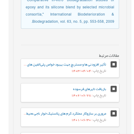
"Comparative in-vitro biodegradation studies of
epoxy and its silicone blend by selected microbial
consortia," International Biodeterioration &
Biodegradation, vol. 63, no. 5, pp. 553-558, 2009.
مقالات مرتبط
تأثیر افزودنی ها و مستربچ جهت بهبود خواص پلی‌الفین های بازیافت‌شده
تاریخ چاپ
: 1403/04/04
بازیافت تایرهای فرسوده
تاریخ چاپ
: 1402/06/28
مروری بر سازوکار عملکرد کرم های پلاستيک خوار ناجی محيط زیست
تاریخ چاپ
: 1401/06/30