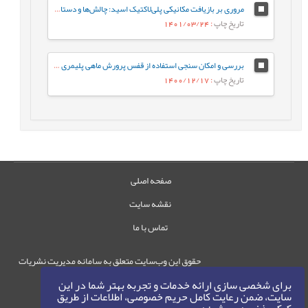
مروری بر بازیافت مکانیکی پلی‌لاکتیک اسید: چالش‌ها و دستاوردهای اخیر
تاریخ چاپ
: 1401/03/24
بررسی و امکان سنجی استفاده از قفس پرورش ماهی پلیمری در صنعت شیلات
تاریخ چاپ
: 1400/12/17
صفحه اصلی
نقشه سایت
تماس با ما
حقوق این وب‌سایت متعلق به سامانه مدیریت نشریات
رایمگ است.
برای شخصی سازی ارائه خدمات و تجربه بهتر شما در این
حق نشر
1405-1396
سایت، ضمن رعایت کامل حریم خصوصی، اطلاعات از طریق
©