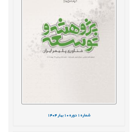
شماره
1
دوره
10
بهار
1404