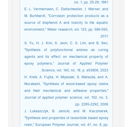
no. 1, pp. 25-29, 1961.
E. L. Vermeirssen, C. Dietschweiler, I. Werner, and
M. Burkhardt, "Corrosion protection products as a
source of bisphenol A and toxicity to the aquatic
environment," Water research, vol. 123, pp. 586-593,
2017.
S. Yu, H. J. Kim, S. Jeon, C. S. Lim, and B. Seo,
"Synthesis of polyfunctional amines as curing
agents and its effect on mechanical property of
epoxy polymers," Journal of Applied Polymer
Science, vol. 140, no. 18, p. e53806, 2023.
H. Kishi, A. Fujita, H. Miyazaki, S. Matsuda, and A.
Murakami, "Synthesis of wood‐based epoxy resins
and their mechanical and adhesive properties,"
Journal of applied polymer science, vol. 102, no. 3,
pp. 2285-2292, 2006.
J. Łukaszczyk, B. Janicki, and M. Kaczmarek,
"Synthesis and properties of isosorbide based epoxy
resin," European Polymer Journal, vol. 47, no. 8, pp.