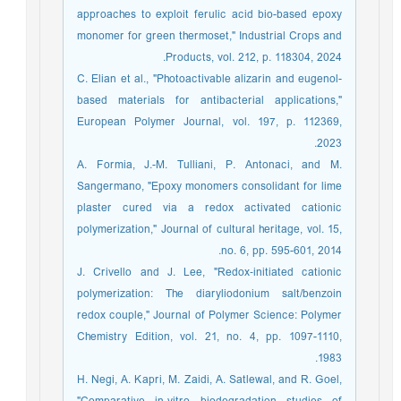
approaches to exploit ferulic acid bio-based epoxy
monomer for green thermoset," Industrial Crops and
Products, vol. 212, p. 118304, 2024.
C. Elian et al., "Photoactivable alizarin and eugenol-
based materials for antibacterial applications,"
European Polymer Journal, vol. 197, p. 112369,
2023.
A. Formia, J.-M. Tulliani, P. Antonaci, and M.
Sangermano, "Epoxy monomers consolidant for lime
plaster cured via a redox activated cationic
polymerization," Journal of cultural heritage, vol. 15,
no. 6, pp. 595-601, 2014.
J. Crivello and J. Lee, "Redox‐initiated cationic
polymerization: The diaryliodonium salt/benzoin
redox couple," Journal of Polymer Science: Polymer
Chemistry Edition, vol. 21, no. 4, pp. 1097-1110,
1983.
H. Negi, A. Kapri, M. Zaidi, A. Satlewal, and R. Goel,