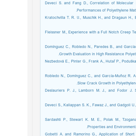
2. Deveci S. and Fang D., Correlation of Molecula
Performances of Polyethylene Mater
3. Kratochvilla T. R. U., Muschik H., and Dragaun H.
4. Fleissner M., Experience with a Full Notch Creep 
5. Domínguez C., Robledo N., Paredes B., and Garcí
Growth Evaluation in High Resistance Polyet
6. Nezbedová E., Pinter G., Frank A., Hutař P., Poduš
7. Robledo N., Domínguez C., and García-Muñoz R. A
Slow Crack Growth in Polyethylene
8. Deslauriers P. J., Lamborn M. J., and Fodor J. 
9. Deveci S., Kaliappan S. K., Fawaz J., and Gadgoli 
10. Sardashti P., Stewart K. M. E., Polak M., Tzog
Properties and Environmental
11. Gobetti A. and Ramorino G., Application of Sh