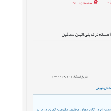
صفحه
: 25 - 34
آهسته ترک پلی اتیلن سنگین
تاریخ انتشار : 1399/12/19
شش طبیعی
,
مدت آن در کاربردهای مختلف، مقاومت کم آن در برابر