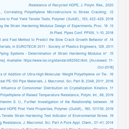
Resistance of Recycled HDPE, J. Polym. Res., 2020.
 S., Correlating Polyethylene Microstructure to Stress Cracking;
ons to Post Yield Tensile Tests, Polymer (Guildf)., 153, 422–429, 2018.
ncing the Strain Hardening Modulus Design of Experiments, Proc. 19
th Plast. Pipes Conf. PPXIX, 1–10, 2018.
gant and Fast Method to Predict the Slow Crack Growth Behavior of
rials, in EUROTEC® 2011 - Society of Plastics Engineers, 128, 2011.
or Piping Systems - Determination of Strain Hardening Modulus in
e]. Available: https://www.iso.org/standard/62592.html. [Accessed: 17-
Oct-2018].
ects of Addition of Ultra-High Molecular Weight Polyethylene on Tie-
dal PE-100 Pipe Materials, J. Macromol. Sci. Part B, 2348, 2017, 2016.
., Influence of Comonomer Distribution on Crystallization Kinetics
olyethylene of Raised Temperature Resistance, Polym. Int., 68, 2019.
nd Hamim S. U., Further Investigation of the Relationship between
and HDPE Post Yield Properties, Polymer (Guildf)., 180, 121730, 2019.
A., A Tensile Strain Hardening Test Indicator of Environmental Stress
g Resistance, J. Macromol. Sci. Part A Pure Appl. Chem., 37–41, 2014.