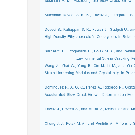
20. Sukhadia A. M., Assessing the Slow Crack Grow
21. Suleyman Deveci S. K. K., Fawaz J., GadgoliU., S
22. Deveci S., Kaliappan S. K., Fawaz J., Gadgoli U., 
High-Density Ethylene/α-olefin Copolymers in Relat
23. Sardashti P., Tzoganakis C., Polak M. A., and Penl
Environmental Stress Cracking Res
24. Wang Z., Zhai W., Yang B., Xin M., Li M., and Y
Strain Hardening Modulus and Crystallinity, in Pro
25. Dominguez R. A. G. C., Perez A., Robledo N., Go
Accelerated Slow Crack Growth Determination Metho
26. Fawaz J., Deveci S., and Mittal V., Molecular a
27. Cheng J. J., Polak M. A., and Penlidis A., A Tens