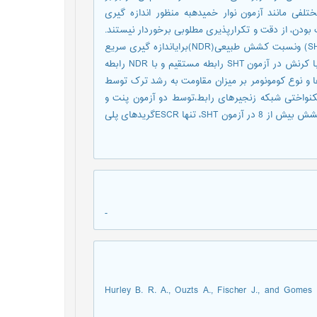
طی (ESCR) است. روش های مختلفی مانند آزمون نوار خمیدهبه منظور اندازه گیری
مدت بودن، از دقت و تکرارپذیری مطلوبی برخوردار نیستند.
به همین منظور در سال های اخیر، دو آزمون سخت شونده با کرنش (SHT) ونسبت کشش طبیعی(NDR)برایاندازه گیری سریع
ESCRمعرفی شده است. نتایج آزمون نوار خمیده با مدول سخت شونده با کرنش در آزمون SHT رابطه مستقیم و با NDR رابطه
ها و نوع کومونومر بر میزان مقاومت به رشد ترک توسط
ته ارزیابی یکنواختی شبکه زنجیرهای رابط،توسط دو آزمون پنت و
خزش شکاف کامل نسبت به آزمون SHT، آسان تر است. به دلیل نسبت کشش بیش از 8 در آزمون SHT، تنها ESCRگریدهای پلی
-
1. Hurley B. R. A., Ouzts A., Fischer J., and Gom