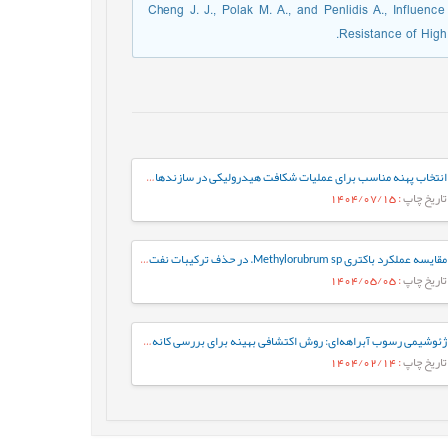
28. Cheng J. J., Polak M. A., and Penlidis A., Influ
Resistance of High 
انتخاب پهنه مناسب برای عملیات شکافت هیدرولیکی در سازندهای ایلام و سروک در یکی از چاه-های نفتی میادین جنوب غربی ایران
تاریخ چاپ
: 1404/07/15
مقایسه عملکرد باکتری Methylorubrum sp. در حذف ترکیبات نفت خام به‌صورت آزاد و تثبیت‌شده: رویکردی بر پایه فعالیت آنزیم‌های کلیدی
تاریخ چاپ
: 1404/05/05
ژئوشیمی رسوب آبراهه‌ای: روش اکتشافی بهینه برای بررسی کانه‌زایی مس در گستره چاه رستم، جنوب بیرجند
تاریخ چاپ
: 1404/02/14