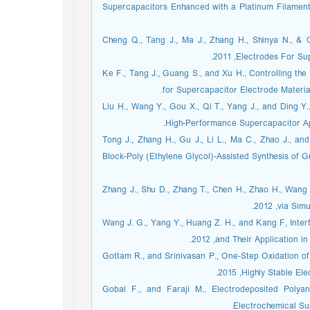
Supercapacitors Enhanced with a Platinum Filament 
20. Cheng Q., Tang J., Ma J., Zhang H., Shinya N., 
Electrodes ,‏ 2011.
21. Ke F., Tang J., Guang S., and Xu H., Controlling
for Supercapacitor Electrode Materia
22. Liu H., Wang Y., Gou X., Qi T., Yang J., and Ding
High-Performance Supercapacitor App
23. Tong J., Zhang H., Gu J., Li L., Ma C., Zhao J., 
Block-Poly (Ethylene Glycol)-Assisted Synthesis of
24. Zhang J., Shu D., Zhang T., Chen H., Zhao H., Wa
,‏ 2012.
25. Wang J. G., Yang Y., Huang Z. H., and Kang F, In
and Their Applica,‏ 2012.
26. Gottam R., and Srinivasan P., One‐Step Oxidation 
Highly Sta,‏ 2015.
27. Gobal F., and Faraji M., Electrodeposited Po
Electrochemical Sup