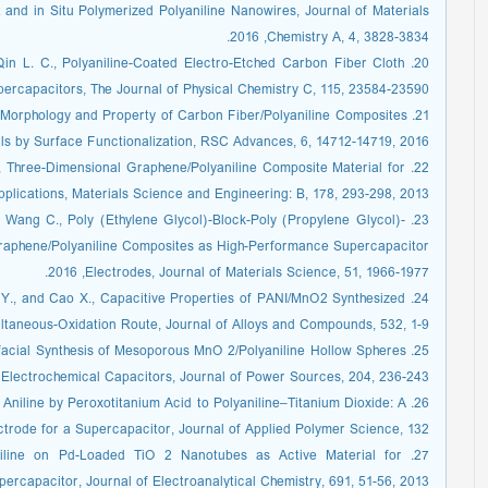
and in Situ Polymerized Polyaniline Nanowires, Journal of Materials
Chemistry A, 4, 3828-3834,‏ 2016.
& Qin L. C., Polyaniline-Coated Electro-Etched Carbon Fiber Cloth
For Supercapacitors, The Journal of Physical Chemistry C, 115, 23584-23590
 the Morphology and Property of Carbon Fiber/Polyaniline Composites
ls by Surface Functionalization, RSC Advances, 6, 14712-14719, 2016.
 Y., Three-Dimensional Graphene/Polyaniline Composite Material for
lications, Materials Science and Engineering: B, 178, 293-298, 2013.
and Wang C., Poly (Ethylene Glycol)-Block-Poly (Propylene Glycol)-
 Graphene/Polyaniline Composites as High-Performance Supercapacitor
Electrodes, Journal of Materials Science, 51, 1966-1977,‏ 2016.
ng Y., and Cao X., Capacitive Properties of PANI/MnO2 Synthesized
via Simultaneous-Oxidation Route, Journal of Alloys and Compounds, 532, 1-9
terfacial Synthesis of Mesoporous MnO 2/Polyaniline Hollow Spheres
tion in Electrochemical Capacitors, Journal of Power Sources, 204, 236-243
of Aniline by Peroxotitanium Acid to Polyaniline–Titanium Dioxide: A
ble Electrode for a Supercapacitor, Journal of Applied Polymer Science, 132
lyaniline on Pd-Loaded TiO 2 Nanotubes as Active Material for
ercapacitor, Journal of Electroanalytical Chemistry, 691, 51-56, 2013.