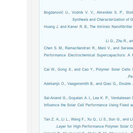
3. Bogdanović U., Vodnik V. V., Ahrenkiel S. P., Stoi
Synthesis and Characterization of G
4. Huang J. and Kaner R. B., The Intrinsic Nanofibri
6. Chen S. M., Ramachandran R., Mani V., and Saras
Performance Electrochemical Supercapacitors: A R
7. Cai W., Gong X., and Cao Y., Polymer Solar Cell
Pe
8. Adebanjo O., Vaagensmith B., and Qiao Q., Double 
9. Sai-Anand G., Gopalan A. I., Lee K. P., Venkatesan
Influence the Solar Cell Performance Using Fixed a
10. Tan Z. A., Li L., Wang F., Xu Q., Li S., Sun G., a
Layer for High Performance Polymer Solar Ce