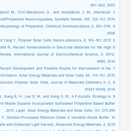
807–822, 2003.
ljković M., Ćirić-Marjanović G., and Nedeljković J. M., Interfacial
old/Polyaniline Nanocomposites, Synthetic Metals, 195, 122–131, 2014.
llar Morphology of Polyaniline, Chemical Communications, 4, 367–376,
2006.
5. Li G., Zhu R., and Yang Y., Polymer Solar Cells, Nature photonics, 6, 153–161, 2012.
wathi R., Recent Advancements in Electrode Materials for the High
eview, International Journal of Electrochemical Science, 9, 4072-
4085, 2014.
s: Recent Development and Possible Routes for Improvement in the
rformance, Solar Energy Materials and Solar Cells, 94, 114–127, 2010.
Junction Polymer Solar Cells, Journal of Materials Chemistry A, 2,
10331-10349, 2014.
 S., Kang B. H., Lee S. W., and Kang S. W., A Futuristic Strategy to
nd Mobile Dopants Incorporated Sulfonated Polyaniline Based Buffer
Layer, Solar Energy Materials and Solar Cells, 141, 275-290,‏ 2015.
nd Li Y., Solution‐Processed Rhenium Oxide: A Versatile Anode Buffer
lls with Enhanced Light Harvest, Advanced Energy Materials, 4, 2014.