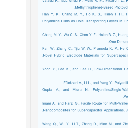
11. Valaski R., Muchenski F., Mello R. M., Micaroni L
Methylthiophene)-Based Photovolt
12. Han Y. K., Chang M. Y., Ho K. S., Hsieh T. H.,
Polyaniline Films as Hole Transporting Layers in Or
13. Chang M. Y., Wu C. S., Chen Y. F., Hsieh B. Z., Hu
One-Dimensi
14. Fan W., Zhang C., Tjiu W. W., Pramoda K. P., H
Novel Hybrid Electrode Materials for Supercapacitor Applications, ACS Applied Materials & Interfaces, 5, 3382-3391,‏
15. Yoon Y., Lee K., and Lee H., Low-Dimensional
17. Gupta V., and Miura N., Polyaniline/Singl
Pe
18. Imani A., and Farzi G., Facile Route for Multi-W
Nanocomposites for Supercapacitor Applications, Journal of Materials Science: Materials in Electronics, 26, 7438-7444,‏
19. Wang Q., Wu Y., Li T., Zhang D., Miao M., and