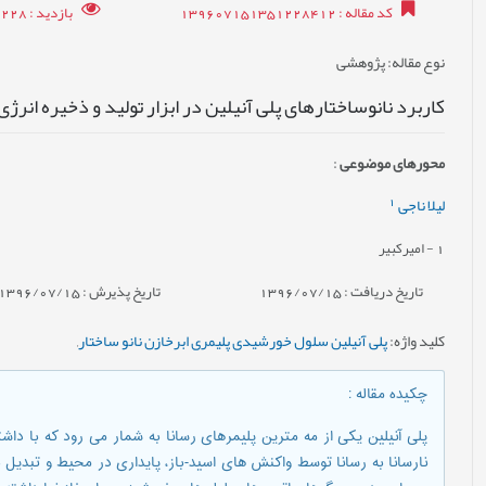
کد مقاله
: 139607151351228412
بازدید
: 14228
نوع مقاله
: پژوهشی
کاربرد نانوساختارهای پلی آنیلین در ابزار تولید و ذخیره انرژی
محورهای موضوعی
:
1
لیلا ناجی
1
- امیرکبیر
تاریخ دریافت : 1396/07/15
تاریخ پذیرش : 1396/07/15
کلید واژه
:
پلی آنیلین سلول خورشیدی پلیمری ابرخازن نانو ساختار
,
چکیده مقاله
:
پلی آنیلین یکی از مه مترین پلیمرهای رسانا به شمار می رود که با دا
نارسانا به رسانا توسط واکنش های اسید-باز، پایداری در محیط و تبدیل