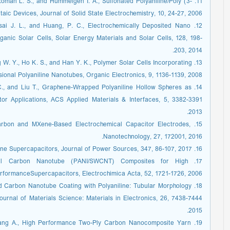
., Roman L. S., and Hümmelgen I. A., Sulfonated Polyaniline/Poly (3-
aic Devices, Journal of Solid State Electrochemistry, 10, 24-27, 2006.
 Tsai J. L., and Huang, P. C., Electrochemically Deposited Nano
ganic Solar Cells, Solar Energy Materials and Solar Cells, 128, 198-
203, 2014.
ang W. Y., Ho K. S., and Han Y. K., Polymer Solar Cells Incorporating
onal Polyaniline Nanotubes, Organic Electronics, 9, 1136-1139, 2008.
e C., and Liu T., Graphene-Wrapped Polyaniline Hollow Spheres as
2013.
 Carbon and MXene-Based Electrochemical Capacitor Electrodes,
Nanotechnology, 27, 172001, 2016.
16. Eftekhari A., Li L., and Yang Y., Polyaniline Supercapacitors, Journal of Power Sources, 347, 86-107, 2017.
e-Wall Carbon Nanotube (PANI/SWCNT) Composites for High
rformanceSupercapacitors, Electrochimica Acta, 52, 1721-1726, 2006.
alled Carbon Nanotube Coating with Polyaniline: Tubular Morphology
2015.
 Zhang A., High Performance Two-Ply Carbon Nanocomposite Yarn