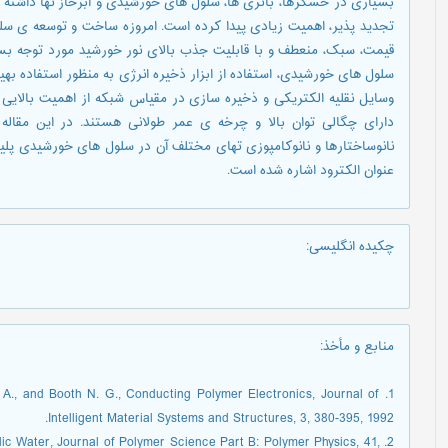
بسیاری در حسگرها، باتری ها، سلول های خورشیدی و ابرخاز نها داشته است
تجدید پذیر، اهمیت زیادی پیدا کرده است. امروزه ساخت و توسعه ی سلو
قیمت، سبک، منعطف و با قابلیت جذب بالای نور خورشید مورد توجه بسیار
سلول های خورشیدی، استفاده از ابزار ذخیره انرژی به منظور استفاده بهین
وسایل نقلیه الکتریکی و ذخیره سازی در مقیاس شبکه از اهمیت بالایی بر
دارای چگالی توان بالا و چرخه ی عمر طولانی هستند. در این مقاله
نانوساختارها و نانوکامپوزی تهای مختلف آن در سلول های خورشیدی پلیمری
عنوان الکترود اشاره شده است.
چکیده انگلیسی
:
منابع و مأخذ
:
nak A., and Booth N. G., Conducting Polymer Electronics, Journal of
Intelligent Material Systems and Structures, 3, 380-395, 1992.
Acidic Water, Journal of Polymer Science Part B: Polymer Physics, 41,