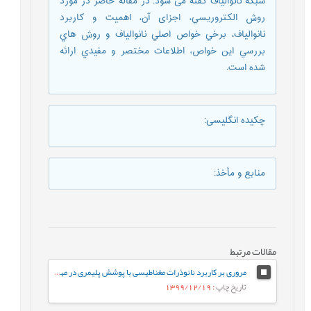
شبکه نانوالیاف گفته می شود. در مقاله حاضر در مورد
روش الکتروريسي، اجزای آن، اهميت و کاربرد
نانوالياف، برخي خواص اصلي نانوالياف و روش هاي
بررسي اين خواص، اطلاعات مختصر و مفيدي ارائه
شده است.
چکیده انگلیسی
:
منابع و مأخذ
:
مقالات مرتبط
مروری بر کاربرد نانوذرات مغناطیسی با پوشش پلیمری در مهندسی بافت
تاریخ چاپ
: 1399/12/19