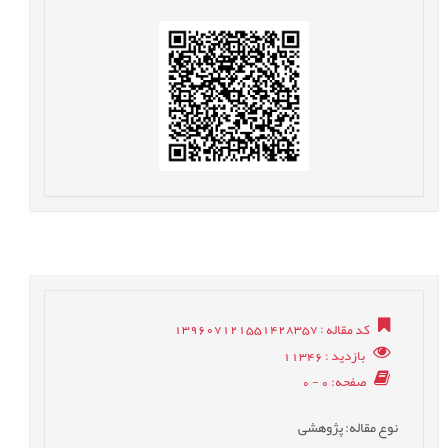
کد مقاله
: 139607121551428357
بازدید
: 11346
صفحه
: 0 - 0
نوع مقاله
: پژوهشی