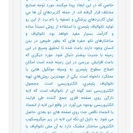
خاصي كه در اين ابعاد پيدا ميكنند، مورد توجه صنايع
مختلف قرار گرفته اند. از جمله كاربردهاي آن ها مي
توان كاربردهاي پزشكي و تصفيه را نام برد. از اين رو
توليد نانوالياف پليمري با استفاده از روش نسبتاً ساده
و كارآمد، بسيار مفيد خواهد بود. نانوالیاف و
ساختارهای نانو حفره های که بطور طبیعی در بدن
انسان وجود دارند باعث شده تا تحقیق وسیع در این
زمینه با جدیت بیشتر دنبال شود. مورد دیگری که
باعث افزایش بررسی در این زمینه شده است امکان
اصلاح سطوح پلیمری به وسیله مولکول هایی با
عملکرد دلخواه است. يکي از مهمترين روش‌هاي تهیه
نانوالياف پليمري، الکتروريسي است. محصول
الکتروریسی نمد گونه ای از نانوالیاف است که لایه
نازکی روی صفحه فلزی جمع کننده طی فرایند
الکتروریسی بوجود می آورد. در واقع این لایه از انجماد
یا انجماد ناقص جت روی صفحه های دو بعدی حاصل
می شود. به دلیل ای نکه این لایه در زير میکروسکوپ
الکترونی ساختار مشبک دارد به آن مش نانوالیاف یا