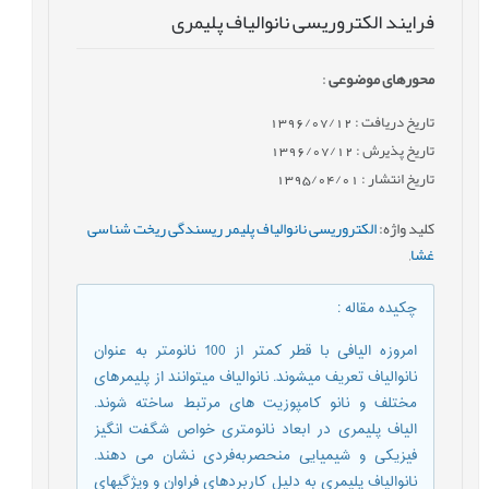
فرايند الکتروریسی نانوالیاف پلیمری
محورهای موضوعی
:
تاریخ دریافت : 1396/07/12
تاریخ پذیرش : 1396/07/12
تاریخ انتشار : 1395/04/01
کلید واژه
:
الکتروریسی نانوالیاف پلیمر ریسندگی ریخت شناسی
غشا
,
چکیده مقاله
:
امروزه الیافی با قطر کمتر از 100 نانومتر به عنوان
نانوالیاف تعریف میشوند. نانوالیاف میتوانند از پلیمرهای
مختلف و نانو کامپوزیت های مرتبط ساخته شوند.
الیاف پلیمری در ابعاد نانومتری خواص شگفت انگیز
فیزیکی و شیمیایی منحصربه‌فردی نشان می دهند.
نانوالياف پليمري به دليل كاربردهاي فراوان و ويژگيهاي