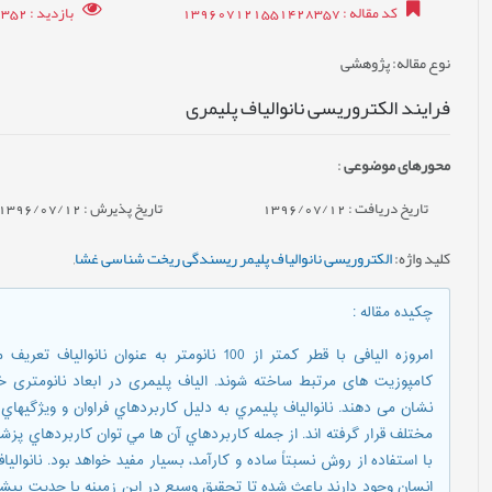
کد مقاله
: 139607121551428357
بازدید
: 11352
نوع مقاله
: پژوهشی
فرايند الکتروریسی نانوالیاف پلیمری
محورهای موضوعی
:
تاریخ دریافت : 1396/07/12
تاریخ پذیرش : 1396/07/12
کلید واژه
:
الکتروریسی نانوالیاف پلیمر ریسندگی ریخت شناسی غشا
,
چکیده مقاله
:
امروزه الیافی با قطر کمتر از 100 نانومتر به عنوا
کامپوزیت های مرتبط ساخته شوند. الیاف پلیمری در ابعاد نانومتری
نشان می دهند. نانوالياف پليمري به دليل كاربردهاي فراوان و ويژگيهاي
مختلف قرار گرفته اند. از جمله كاربردهاي آن ها مي توان كاربردهاي پزشكي 
با استفاده از روش نسبتاً ساده و كارآمد، بسيار مفيد خواهد بود. نانوا
انسان وجود دارند باعث شده تا تحقیق وسیع در این زمینه با جدیت بیش