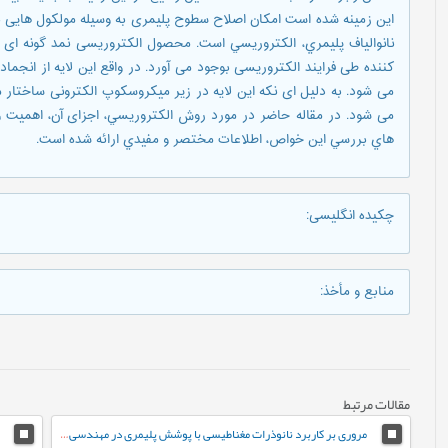
این زمینه شده است امکان اصلاح سطوح پلیمری به وسیله مولکول هایی ب
نانوالياف پليمري، الکتروريسي است. محصول الکتروریسی نمد گونه ای ا
کننده طی فرایند الکتروریسی بوجود می آورد. در واقع این لایه از ان
می شود. به دلیل ای نکه این لایه در زير میکروسکوپ الکترونی ساختار م
می شود. در مقاله حاضر در مورد روش الکتروريسي، اجزای آن، اهميت و 
هاي بررسي اين خواص، اطلاعات مختصر و مفيدي ارائه شده است.
چکیده انگلیسی
:
منابع و مأخذ
:
مقالات مرتبط
مروری بر کاربرد نانوذرات مغناطیسی با پوشش پلیمری در مهندسی بافت