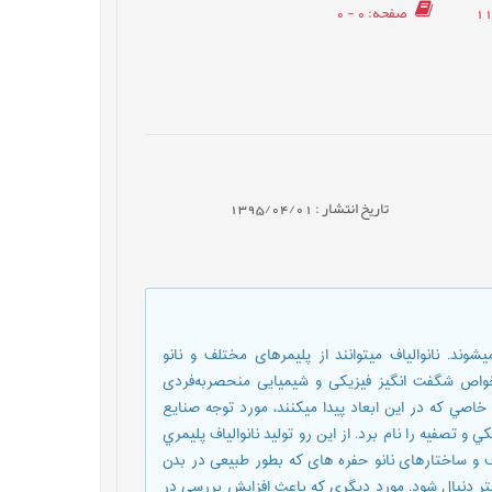
صفحه
: 0 - 0
تاریخ انتشار : 1395/04/01
ن نانوالیاف تعریف میشوند. نانوالیاف میتوانند از پلیمرهای مختلف و نانو
 خواص شگفت انگیز فیزیکی و شیمیایی منحصربه‌فردی
 خاصي كه در اين ابعاد پيدا ميكنند، مورد توجه صنايع
و تصفيه را نام برد. از اين رو توليد نانوالياف پليمري
لیاف و ساختارهای نانو حفره های که بطور طبیعی در بدن
تر دنبال شود. مورد دیگری که باعث افزایش بررسی در