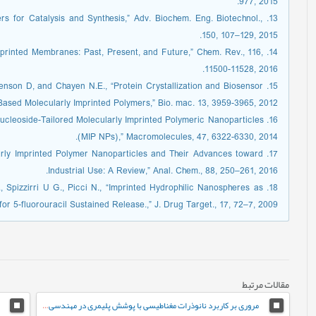
977, 2015.
mers for Catalysis and Synthesis,” Adv. Biochem. Eng. Biotechnol.,
150, 107–129, 2015.
 Imprinted Membranes: Past, Present, and Future,” Chem. Rev., 116,
11500-11528, 2016.
evenson D, and Chayen N.E., “Protein Crystallization and Biosensor
Based Molecularly Imprinted Polymers,” Bio. mac. 13, 3959-3965, 2012.
 “Nucleoside-Tailored Molecularly Imprinted Polymeric Nanoparticles
(MIP NPs),” Macromolecules, 47, 6322-6330, 2014.
ecularly Imprinted Polymer Nanoparticles and Their Advances toward
Industrial Use: A Review,” Anal. Chem., 88, 250–261, 2016.
o M., Spizzirri U G., Picci N., “Imprinted Hydrophilic Nanospheres as
or 5-fluorouracil Sustained Release.,” J. Drug Target., 17, 72–7, 2009.
مقالات مرتبط
مروری بر کاربرد نانوذرات مغناطیسی با پوشش پلیمری در مهندسی بافت