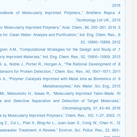
2015.
Handbook of Molecularly Imprinted Polymers.,” Smithers Rapra
Technology Ltd UK., 2013.
5. Romana S., “Bioapplications for Molecularly Imprinted Polymers,” Anal. Chem., 86, 250–261, 2014.
ers for Clean Water: Analysis and Purification,” Ind. Eng. Chem. Res.,
52, 13890–13899, 2012.
sengren A.M., “Computational Strategies for the Design and Study of
rly Imprinted Materials,” Ind. Eng. Chem. Res., 52, 13900–13909, 2013.
y S. a., Noble J., Porter R., Horgan A., “The Rational Development of
ensors for Protein Detection.,” Chem. Soc. Rev., 40, 1547–1571, 2011.
uk A., “Polymer Catalysts Imprinted with Metal Ions as Biomimics of
Metalloenzymes,” Adv. Mater. Sci. Eng., 2013.
sui Mi., Matsumoto H., Sasao R., “Molecularly Imprinted Tailor-Made
ve and Selective Separation and Detection of Target Molecules,”
Chromatography, 37, 43–64, 2016.
11. Gunter W., “Enzyme-like Catalysis by Molecularly Imprinted Polymers,” Chem. Rev., 102, 1–27, 2002.
g Z., Cui L., Piao X., Bing-An L., Juan-Juan X., Cong W., Chao H.,
astewater Treatment: A Review,” Environ. Sci. Pollut. Res., 22, 963–