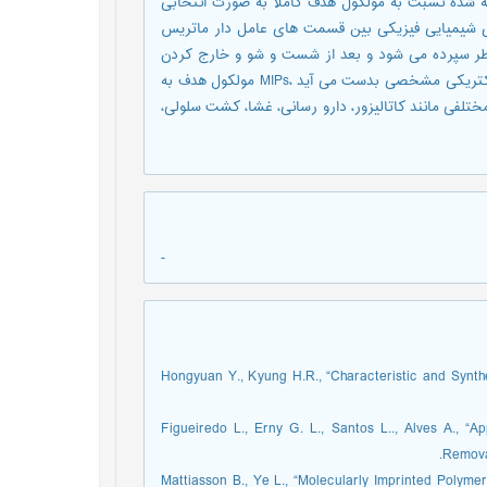
یه شده نسبت به مولکول هدف کاملا به صورت انتخابی
های شیمیایی فیزیکی بین قسمت های عامل دار ماتریس
اطر سپرده می شود و بعد از شست و شو و خارج کردن
قالب، حفره مولکولی با خواص مشخص برای MIPs . با شکل و محیط الکتریکی مشخصی بدست می آید ،MIPs مولکول هدف به
فی مانند کاتالیزور، دارو رسانی، غشا، کشت سلولی،
-
1. Hongyuan Y., Kyung H.R., “Characteristic and Synth
2. Figueiredo L., Erny G. L., Santos L.., Alves A., 
Remova
3. Mattiasson B., Ye L., “Molecularly Imprinted Polyme