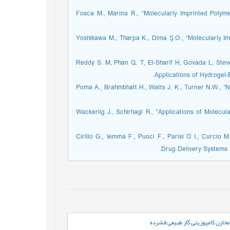
13. Fosca M., Marina R., “Molecularly Imprinted Poly
14. Yoshikawa M., Tharpa K., Dima Ş.O., “Molecularly
15. Reddy S. M, Phan Q. T, El-Sharif H, Govada L, St
Applications of Hydrogel-
16. Poma A., Brahmbhatt H., Watts J. K., Turner N.W.,
17. Wackerlig J., Schirhagl R., “Applications of Mol
18. Cirillo G., Iemma F., Puoci F., Parisi O I., Curci
Drug Delivery Systems f
مخازن کامپوزیتی گاز طبیعی فشرده