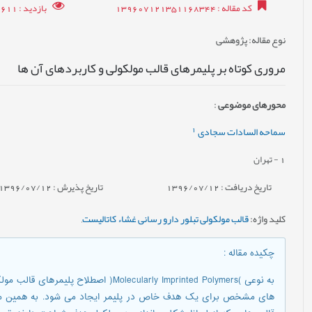
کد مقاله
: 139607121351168344
بازدید
: 17611
نوع مقاله
: پژوهشی
مروری کوتاه بر پلیمرهای قالب مولکولی و کاربردهای آن ها
محورهای موضوعی
:
1
سماحه السادات سجادی
1
- تهران
تاریخ دریافت : 1396/07/12
تاریخ پذیرش : 1396/07/12
کلید واژه
:
قالب مولکولی تبلور دارو رسانی غشاء کاتالیست
,
چکیده مقاله
:
به نوعی )Molecularly Imprinted Polymers(
های مشخص برای یک هدف خاص در پلیمر ایجاد می شود. به همین من