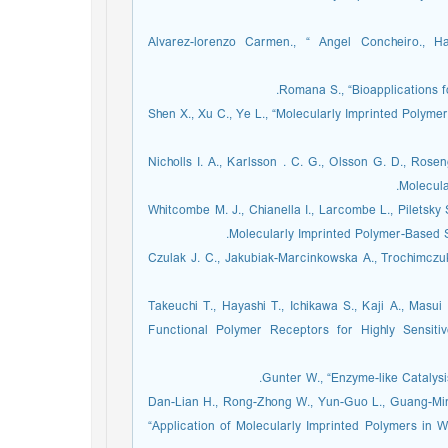
4. Alvarez-lorenzo Carmen., “ Angel Concheiro., 
6. Shen X., Xu C., Ye L., “Molecularly Imprinted Polym
7. Nicholls I. A., Karlsson . C. G., Olsson G. D., Ro
Molecula
8. Whitcombe M. J., Chianella I., Larcombe L., Piletsk
Molecularly Imprinted Polymer-Based S
9. Czulak J. C., Jakubiak-Marcinkowska A., Trochimcz
10. Takeuchi T., Hayashi T., Ichikawa S., Kaji A., Ma
Functional Polymer Receptors for Highly Sensiti
12. Dan-Lian H., Rong-Zhong W., Yun-Guo L., Guang-Min
“Application of Molecularly Imprinted Polymers in W