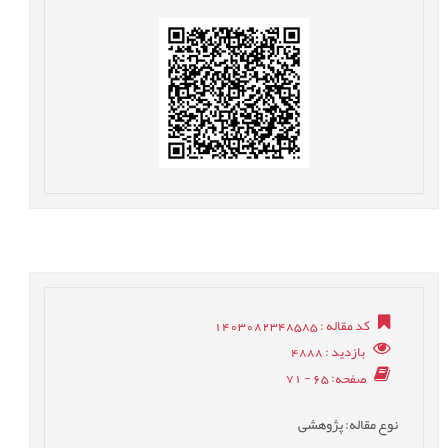
کد مقاله
: 1403082348585
بازدید
: 4888
صفحه
: 65 - 71
نوع مقاله
: پژوهشی