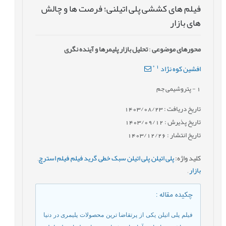
فیلم های کششی پلی اتیلنی؛ فرصت ها و چالش
های بازار
محورهای موضوعی
:
تحلیل بازار پلیمرها و آینده نگری
*
1
افشین کوه نژاد
1
- پتروشیمی جم
تاریخ دریافت : 1403/08/23
تاریخ پذیرش : 1403/09/12
تاریخ انتشار : 1403/12/26
کلید واژه
:
پلی اتیلن
,
پلی اتیلن سبک خطی
,
گرید فیلم
,
فیلم استرچ
,
بازار
,
چکیده مقاله
:
فیلم پلی اتیلن یکی از پرتقاضا ترین محصولات پلیمری در دنیا