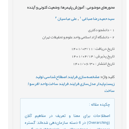
محورهای موضوعی
:
آموزش پلیمرها: وضعیت کنونی و آینده
2
1
سیدحمیدرضا صباغی
علی عباسیان
,
1
- دانشجو دکتری
2
- دانشگاه آزاد اسلامی واحد علوم و تحقیقات تهران
تاریخ دریافت : 1401/03/11
تاریخ پذیرش : 1401/04/14
تاریخ انتشار : 1401/06/30
کلید واژه
:
مشخصه‌سازی فرایند
,
اصطلاح‌شناسی
,
تولید
زیست‌پایدار
,
مدل‌سازی فرایند
,
فرایند ساخت واحد (فرسو)
,
ساخت
,
چکیده مقاله
:
اصطلاحات برای معنا و تعریف در مفاهیمِ کَلان
(Overarching) در 6 دسته سازمان‌دهی شده‌اند: گستره