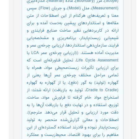
(Scope)، مرز (Boundary)، ماده (Material)، اندازه‌‌گیری
(Measurement)، مدل (Model)، و جریان (Flow). سپس
معنا و تعریف‌های هرکدام از این اصطلاحات از متن
مقاله‌ها و استانداردهای پیشین به‌‌دست آمده و برای
ارائه در کاربردهایی نظیر ساخت صنایع فرایندی و
شیمیایی زیست‌پایدار، برنامه‌ریزی و مشخصه‌یابی
فرایند، سازمان‌دهی استانداردها، ارزیابی چرخه‌ی عمر و
مدیریت آماده هستند. ((ارزیابی چرخه‌ی عمر LCA یا
Life Cycle Assessment، تحلیل فناورانه‌ای است که
برای ارزیابی تأثیرات زیست‌محیطی مواد، همراه با
تمامی مراحل مختلف چرخه‌ی عمر آن‌ها یعنی از
گهواره (تولید) به گور (دفع)، یا از گهواره به گهواره
(Cradle to Cradle، تولید به بازیافت) ارائه شدند؛ از
استخراج مواد خام گرفته تا فراورش مواد، ساخت،
توزیع، استفاده و در نهایت دفع یا بازیافت آن‌ها را به
دقت مورد ارزیابی و تحلیل قرار می‌دهد. مترجم)).
اصطلاحات و معانی گزارش‌شده منحصر به تولید
زیست‌پایدار نبوده و قادرند استفاده گسترده‌ای از این
مفاهیم را برای بهبود اقتصاد، محیط‌زیست و عملکرد