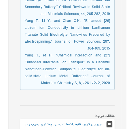
Electrolyte towards All Solid-State Lithium Ion
Secondary Battery," Critical Reviews in Solid State
and Materials Sciences, 44, 265-282, 2019.
[26] Yang T., Li Y., and Chan C.K., "Enhanced
Lithium ion Conductivity in Lithium Lanthanum
Titanate Solid Electrolyte Nanowires Prepared by
Electrospinning," Journal of Power Sources, 287,
164-169, 2015.
[27] Yang H., et al., "Chemical Interaction and
Enhanced Interfacial ion Transport in a Ceramic
Nanofiber–Polymer Composite Electrolyte for all-
solid-state Lithium Metal Batteries," Journal of
Materials Chemistry A, 8, 7261-7272, 2020.
مقالات مرتبط
مروری بر کاربرد نانوذرات مغناطیسی با پوشش پلیمری در مهندسی بافت