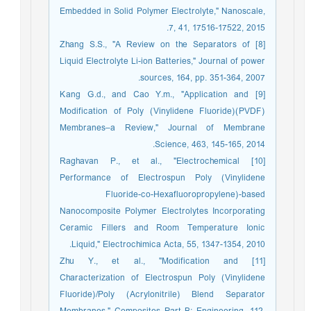
Embedded in Solid Polymer Electrolyte," Nanoscale,
7, 41, 17516-17522, 2015.
[8] Zhang S.S., "A Review on the Separators of
Liquid Electrolyte Li-ion Batteries," Journal of power
sources, 164, pp. 351-364, 2007.
[9] Kang G.d., and Cao Y.m., "Application and
Modification of Poly (Vinylidene Fluoride)(PVDF)
Membranes–a Review," Journal of Membrane
Science, 463, 145-165, 2014.
[10] Raghavan P., et al., "Electrochemical
Performance of Electrospun Poly (Vinylidene
Fluoride-co-Hexafluoropropylene)-based
Nanocomposite Polymer Electrolytes Incorporating
Ceramic Fillers and Room Temperature Ionic
Liquid," Electrochimica Acta, 55, 1347-1354, 2010.
[11] Zhu Y., et al., "Modification and
Characterization of Electrospun Poly (Vinylidene
Fluoride)/Poly (Acrylonitrile) Blend Separator