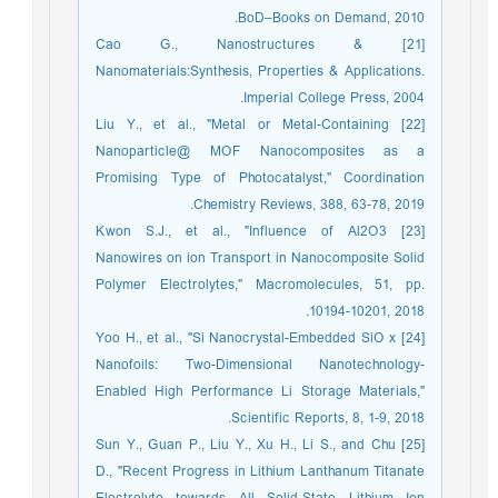
BoD–Books on Demand, 2010.
[21] Cao G., Nanostructures &
Nanomaterials:Synthesis, Properties & Applications.
Imperial College Press, 2004.
[22] Liu Y., et al., "Metal or Metal-Containing
Nanoparticle@ MOF Nanocomposites as a
Promising Type of Photocatalyst," Coordination
Chemistry Reviews, 388, 63-78, 2019.
[23] Kwon S.J., et al., "Influence of Al2O3
Nanowires on ion Transport in Nanocomposite Solid
Polymer Electrolytes," Macromolecules, 51, pp.
10194-10201, 2018.
[24] Yoo H., et al., "Si Nanocrystal-Embedded SiO x
Nanofoils: Two-Dimensional Nanotechnology-
Enabled High Performance Li Storage Materials,"
Scientific Reports, 8, 1-9, 2018.
[25] Sun Y., Guan P., Liu Y., Xu H., Li S., and Chu
D., "Recent Progress in Lithium Lanthanum Titanate