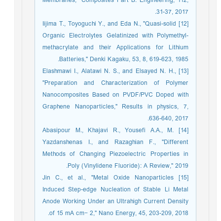
Membranes," Composites Part B: Engineering, 112,
31-37, 2017.
[12] Iijima T., Toyoguchi Y., and Eda N., "Quasi-solid
Organic Electrolytes Gelatinized with Polymethyl-
methacrylate and their Applications for Lithium
Batteries," Denki Kagaku, 53, 8, 619-623, 1985.
[13] Elashmawi I., Alatawi N. S., and Elsayed N. H.,
"Preparation and Characterization of Polymer
Nanocomposites Based on PVDF/PVC Doped with
Graphene Nanoparticles," Results in physics, 7,
636-640, 2017.
[14] Abasipour M., Khajavi R., Yousefi A.A., M.
Yazdanshenas I., and Razaghian F., "Different
Methods of Changing Piezoelectric Properties in
Poly (Vinylidene Fluoride): A Review," 2019.
[15] Jin C., et al., "Metal Oxide Nanoparticles
Induced Step-edge Nucleation of Stable Li Metal
Anode Working Under an Ultrahigh Current Density
of 15 mA cm− 2," Nano Energy, 45, 203-209, 2018.