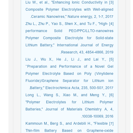
[3] Liu W., et al., "Enhancing Ionic Conductivity in
Composite Polymer Electrolytes with Well-aligned
Ceramic Nanowires," Nature energy, 2, 1-7, 2017.
[4] Zhu L., Zhu P., Yao S., Shen X., and Tu F., "High‐
performance Solid PEO/PPC/LLTO‐nanowires
Polymer Composite Electrolyte for Solid‐state
Lithium Battery," International Journal of Energy
Research, 43, 4854-4866, 2019.
[5] Liu J., Wu X., He J., Li J., and Lai Y.,
’’Preparation and Performance of a Novel Gel
Polymer Electrolyte Based on Poly (Vinylidene
Fluoride)/Graphene Separator for Lithium ion
Battery," Electrochimica Acta, 235, 500-507, 2017.
[6] Long L., Wang S., Xiao M., and Meng Y.,
"Polymer Electrolytes for Lithium Polymer
Batteries," Journal of Materials Chemistry A, 4,
10038-10069, 2016.
[7] Kammoun M., Berg S., and Ardebili H., "Flexible
Thin-film Battery Based on Graphene-oxide