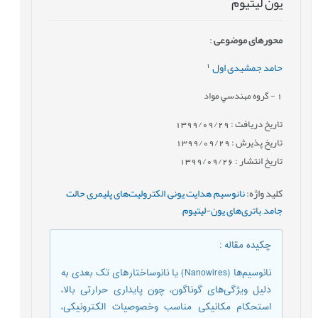
یون لیتیوم
محورهای موضوعی
:
1
حامد جمشیدی اول
1
- گروه مهندسي مواد
تاریخ دریافت : 1399/09/29
تاریخ پذیرش : 1399/09/29
تاریخ انتشار : 1399/09/26
کلید واژه
:
نانوسیم
,
هدایت یونی
,
الکترولیت‌های پلیمری حالت
جامد
,
باتری‌های یون-لیتیوم
,
چکیده مقاله
:
نانوسیم‌ها (Nanowires) یا نانوساختارهای تک بعدی به
دلیل ویژگی‌های گوناگون، چون پایداری حرارتی بالا،
استحکام مکانیکی مناسب وخصوصیات الکترونیکی،