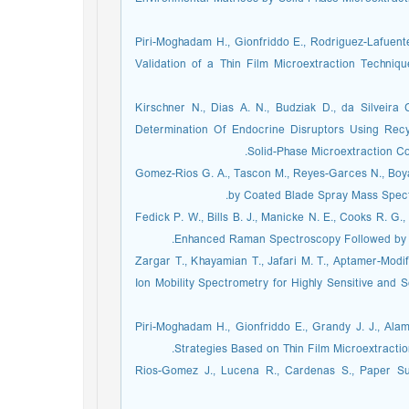
4. Piri-Moghadam H., Gionfriddo E., Rodriguez-Lafuent
Validation of a Thin Film Microextraction Techniq
5. Kirschner N., Dias A. N., Budziak D., da Silvei
Determination Of Endocrine Disruptors Using Rec
Solid-Phase Microextraction Co
6. Gomez-Rios G. A., Tascon M., Reyes-Garces N., Boyac
by Coated Blade Spray Mass Spectr
7. Fedick P. W., Bills B. J., Manicke N. E., Cooks R.
Enhanced Raman Spectroscopy Followed by P
8. Zargar T., Khayamian T., Jafari M. T., Aptamer-M
Ion Mobility Spectrometry for Highly Sensitive and 
9. Piri-Moghadam H., Gionfriddo E., Grandy J. J., Al
Strategies Based on Thin Film Microextractio
10. Rios-Gomez J., Lucena R., Cardenas S., Paper 