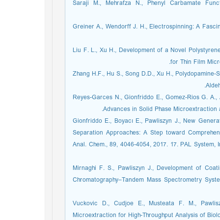
11. Saraji M., Mehrafza N., Phenyl Carbamate Fu
12. Greiner A., Wendorff J. H., Electrospinning: A Fa
13. Liu F. L., Xu H., Development of a Novel Polyst
for Thin Film Mic
14. Zhang H.F., Hu S., Song D.D., Xu H., Polydopamin
Aldeh
15. Reyes-Garces N., Gionfriddo E., Gomez-Rios G. A.,
Advances in Solid Phase Microextraction a
16. Gionfriddo E., Boyacı E., Pawliszyn J., New Gen
Separation Approaches: A Step toward Comprehens
Anal. Chem., 89, 4046-4054, 2017. 17. PAL System, I
18. Mirnaghi F. S., Pawliszyn J., Development of Co
Chromatography–Tandem Mass Spectrometry System
19. Vuckovic D., Cudjoe E., Musteata F. M., Pawl
Microextraction for High-Throughput Analysis of Bio