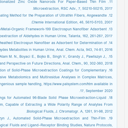
nctionalized Zinc Oxide Nanorods For Paper-Based Thin Film
Microextraction, RSC Adv., 7, 50210-50215, 2017.
scinating Method for the Preparation of Ultrathin Fibers, Angewandte
Chemie International Edition, 46, 5670-5703, 2007.
yrene/Metal-Organic Framework-199 Electrospun Nanofiber Adsorbent
roextraction of Aldehydes in Human Urine, Talanta, 162, 261-267, 2017.
e-Sheathed Electrospun Nanofiber as Adsorbent for Determination of
ydes Metabolites in Human Urine, Anal. Chem. Acta, 943, 74-81, 2016.
 Alam M. N., Boyaci E., Bojko B., Singh V., Grandy J., Pawliszyn J.,
nd Perspective on Future Directions, Anal. Chem., 90, 302-360, 2018.
eration of Solid-Phase Microextraction Coatings for Complementary
ive Metabolomics and Multiresidue Analyses in Complex Matrices,
ngenious sample handling, https://www.palsystem.com/htm available in
17, September 2020.
atings for Automated 96-Blade Solid Phase Microextraction-Liquid
, Capable of Extracting a Wide Polarity Range of Analytes From
Biological Fluids, J. Chromatogr. A, 1261, 91-98, 2012.
iszyn J., Automated Solid-Phase Microextraction and Thin-Film
logical Fluids and Ligand–Receptor Binding Studies, Nature Protocols,