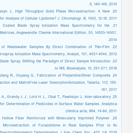
5, 140-148, 2010.
awliszyn J., High Throughput Solid Phase Microextraction: A New
 for Analysis of Cellular Lipidome? J. Chromatogr. B, 1043, 12-19, 2017.
 of Coated Blade Spray Ionization Mass Spectrometry for the
Matrices, Angewandte Chemie International Edition, 53, 14503-14507,
2014.
lysis of Wastewater Samples By Direct Combination of Thin-Film
rospray Ionization Mass Spectrometry, Analyst, 137, 4037-4044, 2012.
d Blade Spray: Shifting the Paradigm of Direct Sample Introduction
to MS, Bioanalysis, 10, 257-271, 2018.
, Jiang R., Ouyang G., Fabrication of Polyaniline/Silver Composite
action and MatrixFree Laser Desorption/Ionization, Talanta, 172, 155-
161, 2017.
 A., Grandy J. J., Lord H. L., Obal T., Pawliszyn J., Inter-laboratory
 for Determination of Pesticides in Surface Water Samples. Analytica
chimica acta, 964, 74-84, 2017.
S., Hollow Fiber Reinforced with Molecularly Imprinted Polymer
 Microextraction of Furazolidone in Real Samples Prior to Its
Spectrophotometric Determination. J. Iran. Chem. Soc., 425, 1-8, 2019.