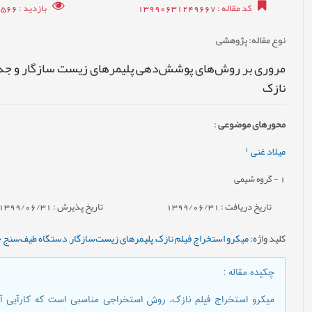
کد مقاله
: 13990631249667
بازدید
: 12566
نوع مقاله
: پژوهشی
مروری بر روش‌های پوشش‌دهی پلیمرهای زیست سازگار و جد
نازک
محورهای موضوعی
:
1
میلاد غنی
1
- گروه شیمی
تاریخ دریافت : 1399/06/31
تاریخ پذیرش : 1399/06/31
کلید واژه
:
میکرو استخراج فیلم نازک
,
پلیمرهای زیست‌سازگار
,
دستگاه طیف‌سنج 
چکیده مقاله
:
میکرو استخراج فیلم نازک، روش استخراجی مناسبی است که کارآیی آن