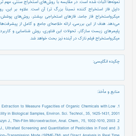
نمونه‌ها اثبات شده است. در مقایسه با روش‌های استخراج سنتی، مهم ت
دلیل فاز استخراج کننده نسبتاً بزرگ تر) آن است. علاوه بر این،
میکرواستخراج فاز جامد، فازهای استخراجی بیشتر، روش‌های پوشش‌ده
می‌دهد. هدف از این بررسی، ارائه خلاصه‌ای جامع و کامل از پیشرفت‌ه
پلیمرهای زیست سازگار، تحولات این فناوری، روش شناسایی و کاربرده
میکرواستخراج فیلم نازک در آینده نیز بحث خواهد شد.
چکیده انگلیسی
:
منابع و مأخذ
:
ase Extraction to Measure Fugacities of Organic Chemicals with Low
ility in Biological Samples, Environ. Sci. Technol., 35, 1425-1431, 2001.
2. Bruheim I., Liu X., Pawliszyn J., Thin-Film Microextraction, Anal. Chem., 75, 1002-1010, 2003.
n J., Ultrafast Screening and Quantitation of Pesticides in Food and
tion–Transmission Mode (SPME-TM) and Direct Analysis in Real Time