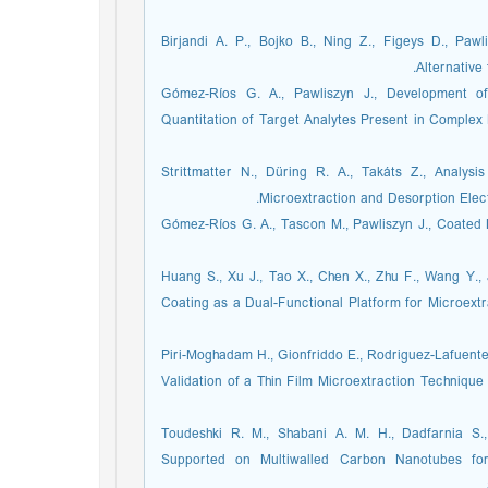
20. Birjandi A. P., Bojko B., Ning Z., Figeys D., P
Alternative
21. Gómez-Ríos G. A., Pawliszyn J., Development
Quantitation of Target Analytes Present in Complex 
22. Strittmatter N., Düring R. A., Takáts Z., Ana
Microextraction and Desorption Elect
23. Gómez-Ríos G. A., Tascon M., Pawliszyn J., Coate
24. Huang S., Xu J., Tao X., Chen X., Zhu F., Wang Y.
Coating as a Dual-Functional Platform for Microextr
25. Piri-Moghadam H., Gionfriddo E., Rodriguez-Lafuente
Validation of a Thin Film Microextraction Technique
26. Toudeshki R. M., Shabani A. M. H., Dadfarnia 
Supported on Multiwalled Carbon Nanotubes for