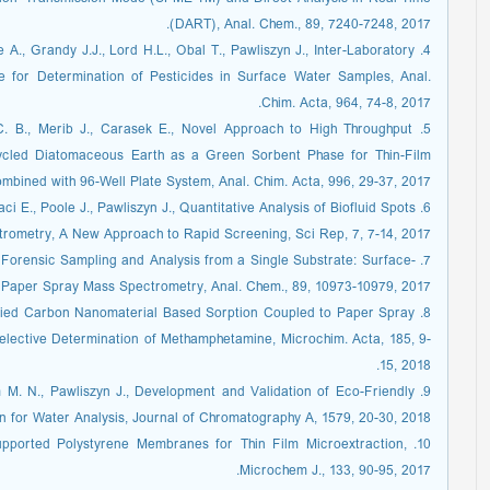
(DART), Anal. Chem., 89, 7240-7248, 2017.
e A., Grandy J.J., Lord H.L., Obal T., Pawliszyn J., Inter-Laboratory
ue for Determination of Pesticides in Surface Water Samples, Anal.
Chim. Acta, 964, 74-8, 2017.
ra C. B., Merib J., Carasek E., Novel Approach to High Throughput
ycled Diatomaceous Earth as a Green Sorbent Phase for Thin-Film
mbined with 96-Well Plate System, Anal. Chim. Acta, 996, 29-37, 2017.
i E., Poole J., Pawliszyn J., Quantitative Analysis of Biofluid Spots
ometry, A New Approach to Rapid Screening, Sci Rep, 7, 7-14, 2017.
 G., Forensic Sampling and Analysis from a Single Substrate: Surface-
aper Spray Mass Spectrometry, Anal. Chem., 89, 10973-10979, 2017.
odified Carbon Nanomaterial Based Sorption Coupled to Paper Spray
Selective Determination of Methamphetamine, Microchim. Acta, 185, 9-
15, 2018.
am M. N., Pawliszyn J., Development and Validation of Eco-Friendly
n for Water Analysis, Journal of Chromatography A, 1579, 20-30, 2018.
Supported Polystyrene Membranes for Thin Film Microextraction,
Microchem J., 133, 90-95, 2017.