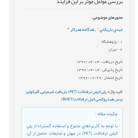
بررسی عوامل موثر بر این فرایند
محورهای موضوعی
:
2
1
مهدي باريكاني
هنگامه هنرکار
,
1
- پژوهشگاه
2
- تهران
تاریخ دریافت : 1397/04/04
تاریخ پذیرش : 1397/04/04
تاریخ انتشار : 1396/12/29
کلید واژه
:
پلی اتیلن ترفتالات (PET)
,
بازیافت شیمیایی
,
گلیکولیز
,
بیس هیدروکسی اتیل ترفتالات(BHET)
,
چکیده مقاله
:
با توجه به کاربردهای متنوع و استفاده گسترده از پلی
اتیلن ترفتالات (PET) در جهان و ضایعات حاصل از آن،