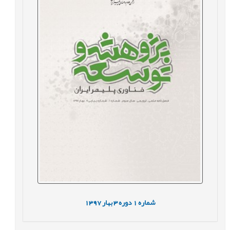
شماره
1
دوره
3
بهار
1397