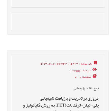
کد مقاله
: 13970404144723112939
بازدید
: 10655
صفحه
: 0 - 0
نوع مقاله
: پژوهشی
مروری بر تخریب و بازیافت شیمیایی
پلی¬اتیلن¬ترفتالات(PET) به روش گلیکولیز و