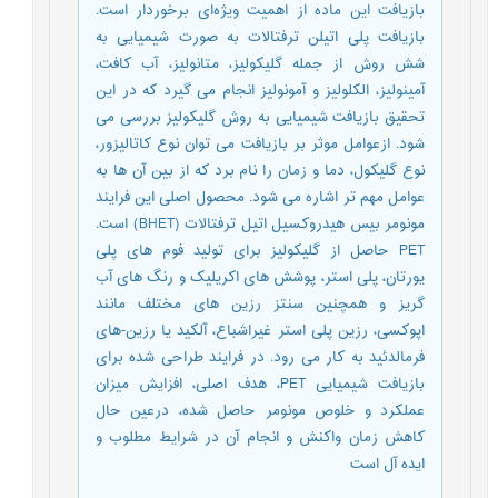
بازیافت این ماده از اهمیت ویژه‌ای برخوردار است.
بازیافت پلی اتیلن ترفتالات به صورت شیمیایی به
شش روش از جمله گلیکولیز، متانولیز، آب کافت،
آمینولیز، الکلولیز و آمونولیز انجام می گیرد که در این
تحقیق بازیافت شیمیایی به روش گلیکولیز بررسی می
شود. ازعوامل موثر بر بازیافت می توان نوع کاتالیزور،
نوع گلیکول، دما و زمان را نام برد که از بین آن ها به
عوامل مهم تر اشاره می شود. محصول اصلی این فرایند
مونومر بیس هیدروکسیل اتیل ترفتالات (BHET) است.
PET حاصل از گلیکولیز برای تولید فوم های پلی
یورتان، پلی استر، پوشش های اکریلیک و رنگ های آب
گریز و همچنین سنتز رزین های مختلف مانند
اپوکسی، رزین پلی استر غیراشباع، آلکید یا رزین-های
فرمالدئید به کار می رود. در فرایند طراحی شده برای
بازیافت شیمیایی PET، هدف اصلی، افزایش میزان
عملکرد و خلوص مونومر حاصل شده، درعین حال
کاهش زمان واکنش و انجام آن در شرایط مطلوب و
ایده آل است