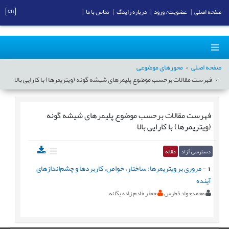
[en]
صفحه اصلی
|
عضویت/ ورود
|
درباره رایمگ
|
تماس با ما
|
صفحه اصلی
محورهای موضوعی
فهرست مقالات برحسب موضوع
پلیمرهای شیشه گونه (ویتریمرها) با کارایی بالا
فهرست مقالات برحسب موضوع
پلیمرهای شیشه گونه
(ویتریمرها) با کارایی بالا
دسترسی آزاد
مقاله
1
-
مروری بر ویتریمرها: ساختار، خواص، کاربردها و چشم‌اندازهای
آینده
محمدجواد فطرس
جعفر خادم زاده يگانه