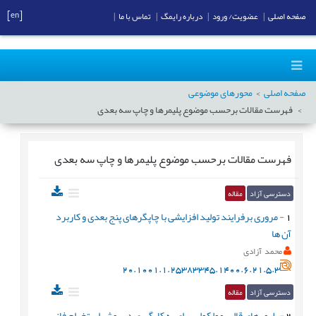
[en]
صفحه اصلی
|
عضویت/ ورود
|
درباره رایمگ
|
تماس با ما
|
صفحه اصلی
محورهای موضوعی
فهرست مقالات برحسب موضوع
پلیمرها و چاپ سه بعدی
فهرست مقالات برحسب موضوع
پلیمرها و چاپ سه بعدی
دسترسی آزاد
مقاله
1
-
مروری برفرایند تولید افزایشی با چاپگرهای پنج بعدی و کاربرد
آن ها
محمد آزادی
20.1001.1.25383345.1400.6.21.5.3
دسترسی آزاد
مقاله
2
-
پلیمرهای قالب مولکولی برای به کارگیری در روش استخراج فاز