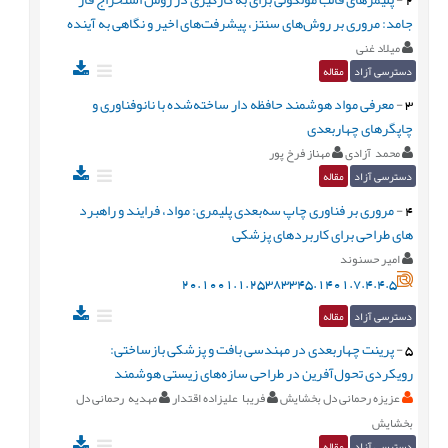
جامد: مروری بر روش‌های سنتز، پیشرفت‌های اخیر و نگاهی به آینده
میلاد غنی
دسترسی آزاد
مقاله
3
-
معرفی مواد هوشمند حافظه دار ساخته‌شده با نانوفناوری و
چاپگرهای چهاربعدی
محمد آزادی
مهناز فرخ پور
دسترسی آزاد
مقاله
4
-
مروری بر فناوری چاپ سه‌بعدی پلیمری: مواد، فرایند و راهبرد
های طراحی برای کاربردهای پزشکی
امیر حسنوند
20.1001.1.25383345.1401.7.4.4.5
دسترسی آزاد
مقاله
5
-
پرینت چهار‌بعدی در مهندسی بافت و پزشکی بازساختی:
رویکردی تحول‌آفرین در طراحی سازه‌های زیستی هوشمند
عزیزه رحمانی دل بخشایش
فریبا علیزاده اقتدار
مهدیه رحمانی دل
بخشایش
دسترسی آزاد
مقاله