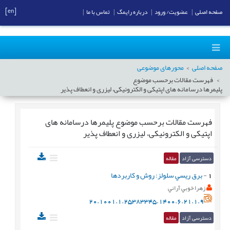
[en]
صفحه اصلی
|
عضویت/ ورود
|
درباره رایمگ
|
تماس با ما
|
صفحه اصلی
محورهای موضوعی
فهرست مقالات برحسب موضوع
پليمرها درسامانه های اپتیکی و الکترونیکی، لیزری و انعطاف پذیر
فهرست مقالات برحسب موضوع
پليمرها درسامانه های
اپتیکی و الکترونیکی، لیزری و انعطاف پذیر
دسترسی آزاد
مقاله
1
-
برق ريسي سلولز: روش و کاربردها
زهرا خوبي آراني
20.1001.1.25383345.1400.6.21.1.9
دسترسی آزاد
مقاله