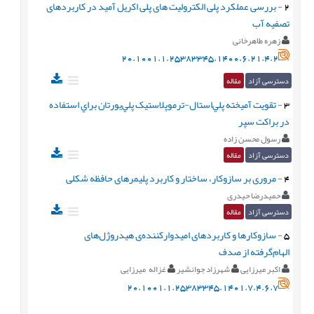
2
-
بررسی عملکرد پلی الکترولیت های پلی اکریل آمید در کاربردهای
تصفیه آب
زهره طاهرخانی
20.1001.1.25383345.1400.6.21.4.2
دسترسی آزاد
مقاله
3
-
تقويت آميخته پلي‌استال-ترموپلاستيک پلي‌يورتان براي استفاده
در براکت سپر
رسول محسن زاده
دسترسی آزاد
مقاله
4
-
مروری بر سازوکار، ساختار و کاربرد پلیمرهای حافظه شکلی
حمیدرضا حیدری
دسترسی آزاد
مقاله
5
-
سازوکارها و کاربردهای امیدوارکننده‌ی هیدروژل‌های
الهام‌گرفته از صدف
اکبر میرزایی
شهرزاد جوانشیر
غزاله میرزایی
20.1001.1.25383345.1401.7.4.6.7