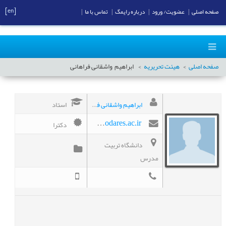
[en]
صفحه اصلی
|
عضویت/ ورود
|
درباره رایمگ
|
تماس با ما
|
صفحه اصلی
هیئت تحریریه
ابراهیم
واشقانی فراهانی
ابراهیم واشقانی فراهانی
استاد
دکترا
evf@modares.ac.ir
دانشگاه تربیت
مدرس