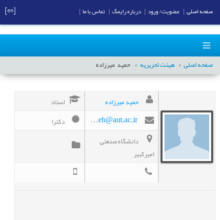
[en]
صفحه اصلی
|
عضویت/ ورود
|
درباره رایمگ
|
تماس با ما
|
صفحه اصلی
هیئت تحریریه
حمید
میرزاده
حمید میرزاده
استاد
دکترا
mirzadeh@aut.ac.ir
دانشگاه صنعتی
امیرکبیر