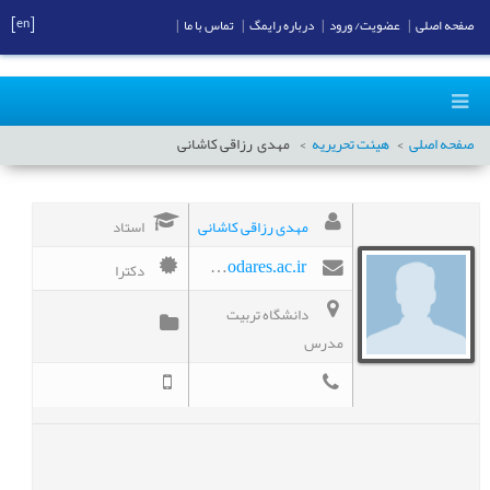
[en]
صفحه اصلی
|
عضویت/ ورود
|
درباره رایمگ
|
تماس با ما
|
صفحه اصلی
هیئت تحریریه
مهدی
رزاقی کاشانی
مهدی رزاقی کاشانی
استاد
دکترا
mehdi.razzaghi@modares.ac.ir
دانشگاه تربیت
مدرس