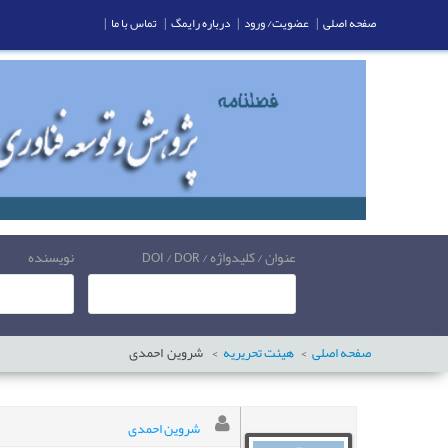
صفحه اصلی
|
عضویت/ ورود
|
درباره رایمگ
|
تماس با ما
|
عنوان / کلیدواژه / DOI / DOR
نویسنده
صفحه اصلی
هیئت تحریریه
شروین
احمدی
شروین احمدی