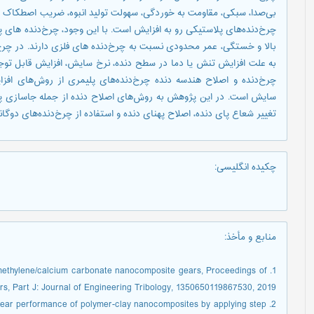
بی‌صدا، سبکی، مقاومت به خوردگی، سهولت تولید انبوه، ضریب اصطکاک پایی
چرخ‌دنده‌های پلاستیکی رو به افزایش است. با این وجود، چرخ‌دنده های
بالا و خستگی، عمر محدودی نسبت به چرخ‌دنده های فلزی دارند. در چرخ‌
به علت افزایش تنش یا دما در سطح دنده، نرخ سایش، افزایش قابل توجه
چرخ‌دنده و اصلاح هندسه دنده چرخ‌دنده‌های پلیمری از روش‌های افز
سایش است. در این پژوهش به روش‌های اصلاح دنده از جمله جاسازی پین 
تغییر شعاع پای دنده، اصلاح پهنای دنده و استفاده از چرخ‌دنده‌های دوگا
چکیده انگلیسی
:
منابع و مأخذ
:
oxymethylene/calcium carbonate nanocomposite gears, Proceedings of
ers, Part J: Journal of Engineering Tribology, 1350650119867530, 2019.
 gear performance of polymer-clay nanocomposites by applying step