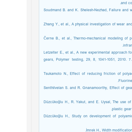
and co
3. Soudmand B. and K. Shelesh-Nezhad, Failure and 
4. Zhang Y., et al., A physical investigation of wear 
5. Černe B., et al., Thermo-mechanical modeling of
infra
6. Letzelter E., et al., A new experimental approach 
gears, Polymer testing, 29, 8, 1041-1051, 2010. 7
8. Tsukamoto N., Effect of reducing friction of po
Fluorine
9. Senthilvelan S. and R. Gnanamoorthy, Effect of ge
10. Düzcükoğlu H., R. Yakut, and E. Uysal, The use
plastic gear
11. Düzcükoğlu H., Study on development of polyam