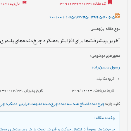
کد مقاله
: 13991223272623
بازدید
: 16906
20.1001.1.25383345.1399.5.20.6.5
نوع مقاله
: پژوهشی
آخرین پیشرفت‌ها برای افزایش عملکرد چرخ‌دنده‌های پلیمری
محورهای موضوعی
:
1
رسول محسن زاده
1
- گروه مكانيك
تاریخ دریافت : 1399/12/23
تاریخ پذیرش : 1399/12/23
کلید واژه
:
چرخ‌دنده
,
اصلاح هندسه دنده چرخ‌دنده
,
مقاومت حرارتی
,
عملکرد چرخ
چکیده مقاله
:
چرخ‌دنده‌ها عموماً درانتقال حرکت و قدرت، تحت بارها وسرعت‌های مختلف