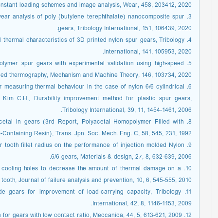
nstant loading schemes and image analysis, Wear, 458, 203412, 2020.
wear analysis of poly (butylene terephthalate) nanocomposite spur
gears, Tribology International, 151, 106439, 2020.
and thermal characteristics of 3D printed nylon spur gears, Tribology
International, 141, 105953, 2020.
 polymer spur gears with experimental validation using high-speed
red thermography, Mechanism and Machine Theory, 146, 103734, 2020.
for measuring thermal behaviour in the case of nylon 6/6 cylindrical
. Kim C.H., Durability improvement method for plastic spur gears,
Tribology International, 39, 11, 1454-1461, 2006.
lyacetal in gears (3rd Report, Polyacetal Homopolymer Filled with
-Containing Resin), Trans. Jpn. Soc. Mech. Eng. C, 58, 545, 231, 1992.
ar tooth fillet radius on the performance of injection molded Nylon
6/6 gears, Materials & design, 27, 8, 632-639, 2006.
 of cooling holes to decrease the amount of thermal damage on a
 tooth, Journal of failure analysis and prevention, 10, 6, 545-555, 2010.
ide gears for improvement of load-carrying capacity, Tribology
International, 42, 8, 1146-1153, 2009.
12. İmrek H., Width modification for gears with low contact ratio, Meccanica, 44, 5, 613-621, 2009.