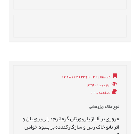
کد مقاله
: 13981226236102
بازدید
: 6340
صفحه
: 0 - 0
نوع مقاله
: پژوهشی
مروری بر آلیاژ پلی‌یورتان گرمانرم/ پلی ‏پروپیلن و
اثر نانو خاک رس و سازگارکننده بر بهبود خواص