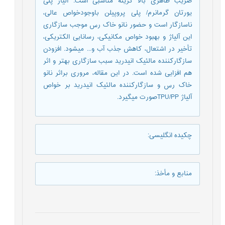
ضریب ظاهری بالا گزینه مناسبی است. آلیاژ پلی‏
یورتان گرمانرم/ پلی ‏پروپیلن باوجودخواص عالی،
ناسازگار است و حضور نانو خاک رس موجب سازگاری
این آلیاژ و بهبود خواص مکانیکی، رسانایی الکتریکی،
تأخیر در اشتعال، کاهش جذب آب و... می‏شود. افزودن
سازگارکننده مالئیک انیدرید سبب سازگاری بهتر و اثر
هم‏ افزایی شده است. در این مقاله، مروری براثر نانو
خاک رس و سازگارکننده مالئیک انیدرید بر خواص
آلیاژ TPU/PPصورت می‏گیرد.
چکیده انگلیسی
:
منابع و مأخذ
: