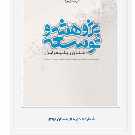
شماره
4
دوره
4
زمستان
1398