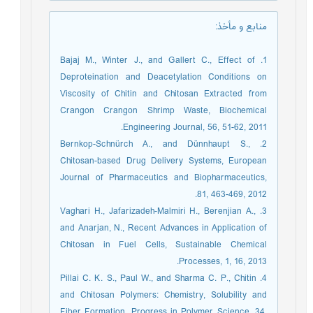
:
منابع و مأخذ
1. Bajaj M., Winter J., and Gallert C., Effect of
Deproteination and Deacetylation Conditions on
Viscosity of Chitin and Chitosan Extracted from
Crangon Crangon Shrimp Waste, Biochemical
Engineering Journal, 56, 51-62, 2011.
2. Bernkop-Schnürch A., and Dünnhaupt S.,
Chitosan-based Drug Delivery Systems, European
Journal of Pharmaceutics and Biopharmaceutics,
81, 463-469, 2012.
3. Vaghari H., Jafarizadeh-Malmiri H., Berenjian A.,
and Anarjan, N., Recent Advances in Application of
Chitosan in Fuel Cells, Sustainable Chemical
Processes, 1, 16, 2013.
4. Pillai C. K. S., Paul W., and Sharma C. P., Chitin
and Chitosan Polymers: Chemistry, Solubility and
Fiber Formation, Progress in Polymer Science, 34,