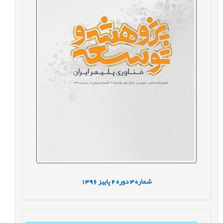
1396
پاییز
2
دوره
3
شماره