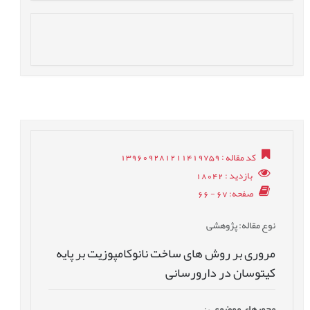
: 139609281211419759
کد مقاله
: 18042
بازدید
: 67 - 66
صفحه
: پژوهشی
نوع مقاله
مروری بر روش های ساخت نانوکامپوزیت بر پایه
کیتوسان در دارورسانی
:
محورهای موضوعی